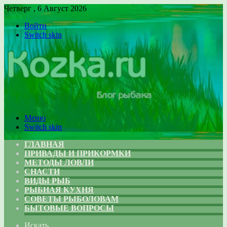
Четверг , 6 Август 2026
Войти
Switch skin
Меню
Switch skin
ГЛАВНАЯ
ПРИВАДЫ И ПРИКОРМКИ
МЕТОДЫ ЛОВЛИ
СНАСТИ
ВИДЫ РЫБ
РЫБНАЯ КУХНЯ
СОВЕТЫ РЫБОЛОВАМ
БЫТОВЫЕ ВОПРОСЫ
Искать