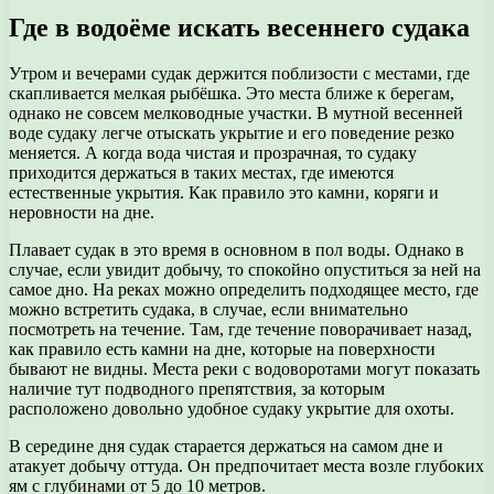
Где в водоёме искать весеннего судака
Утром и вечерами судак держится поблизости с местами, где
скапливается мелкая рыбёшка. Это места ближе к берегам,
однако не совсем мелководные участки. В мутной весенней
воде судаку легче отыскать укрытие и его поведение резко
меняется. А когда вода чистая и прозрачная, то судаку
приходится держаться в таких местах, где имеются
естественные укрытия. Как правило это камни, коряги и
неровности на дне.
Плавает судак в это время в основном в пол воды. Однако в
случае, если увидит добычу, то спокойно опуститься за ней на
самое дно. На реках можно определить подходящее место, где
можно встретить судака, в случае, если внимательно
посмотреть на течение. Там, где течение поворачивает назад,
как правило есть камни на дне, которые на поверхности
бывают не видны. Места реки с водоворотами могут показать
наличие тут подводного препятствия, за которым
расположено довольно удобное судаку укрытие для охоты.
В середине дня судак старается держаться на самом дне и
атакует добычу оттуда. Он предпочитает места возле глубоких
ям с глубинами от 5 до 10 метров.