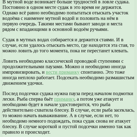
В мутной воде возникает больше трудностей в ловле судака.
Постоянно в одном месте судак в это время не держится.
Однако всё равно необходимо попытаться отыскать участок
водоёма с наименее мутной водой и половить на нём в
первую очередь. Такими местами бывают заводи и места
рядом с впадающими в основной водоём ручьями.
Судак в мутных водах собирается и держится стаями. И в
случае, если удалось отыскать место, где находится эта стая, то
можно ловить до того момента, пока не перестанет клевать.
Ловить необходимо классической проводкой ступенями с
продолжительными паузами. Можно и необходимо иногда
импровизировать, и
вести приманку
спонтанно. Это тоже
иногда неплохо работает. Подсекать необходимо размашистым
движением удочки.
Послед подсечки судака нужна пауза перед началом подмотки
лески. Рыба сперва бьёт
приманку
, а потом уже атакует и
необходимо будет в начале удостоверится, что рыба
действительно схватила блесну. В случае, если рыба засеклась,
то можно начать вываживание. А в случае, если нет, то
необходимо немного подождать, пока судак снова не атакует
блесну. В случае короткой и пустой подсечки именно так как
правило и происходит.