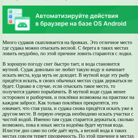
Много судаков скапливается на бровках. Это отличное место
где судака можно отыскать весной. С берега в таких местах
ловить неудобно, по этой причине ловить стараются с лодки.
В хорошую погоду снег быстро тает, и вода становится
мутной. Судак довольно не любит такую воду и начинает
искать места, куда муть не доходит. В мутной воде эту рыбу
придётся искать, в своих обычных местах судак держаться не
будет. Однако в случае, если отыскать такое место, то
получится удачно порыбачить. В мутной воде судак менее
осторожен и разборчив, и поклёвки возможны на практике на
каждом забросе. Как только поклёвки прекратятся, это
означает, что стая ушла, и судака снова придётся искать уже в
другом месте. В первую очередь необходимо искать участки с
чистой водой. Именно там судак старается держаться, сколько
возможно, пока в иных места водоёма будет мутная вода.
Илистое дно само по себе даёт муть, а весной вода в таких
местах совсем теряет прозрачность. По этой причине в местах