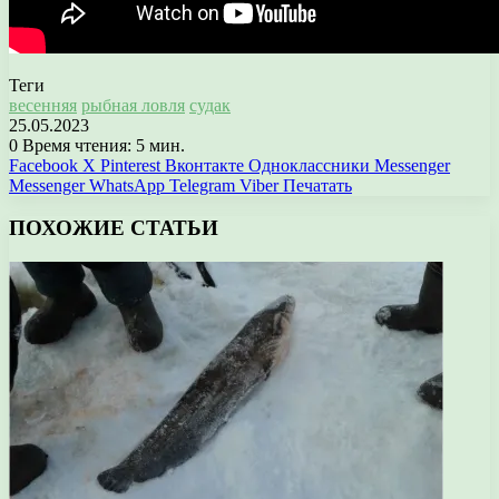
Теги
весенняя
рыбная ловля
судак
25.05.2023
0
Время чтения: 5 мин.
Facebook
X
Pinterest
Вконтакте
Одноклассники
Messenger
Messenger
WhatsApp
Telegram
Viber
Печатать
ПОХОЖИЕ СТАТЬИ