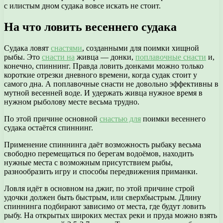
с илистым дном судака вовсе искать не стоит.
На что ловить весеннего судака
Судака ловят
снастями
, созданными для поимки хищной
рыбы. Это
снасти на
живца — донки,
поплавочные снасти
и,
конечно, спиннинг. Правда ловить донками можно только
короткие отрезки дневного времени, когда судак стоит у
самого дна. А поплавочные снасти не довольно эффективны в
мутной весенней воде. И удержать живца нужное время в
нужном рыболову месте весьма трудно.
По этой причине основной
снастью для
поимки весеннего
судака остаётся спиннинг.
Применение спиннинга даёт возможность рыбаку весьма
свободно перемещаться по берегам водоёмов, находить
нужные места с возможным присутствием рыбы,
разнообразить игру и способы передвижения приманки.
Ловля идёт в основном на джиг, по этой причине строй
удочки должен быть быстрым, или сверхбыстрым. Длину
спиннинга подбирают зависимо от места, где будут ловить
рыбу. На открытых широких местах реки и пруда можно взять