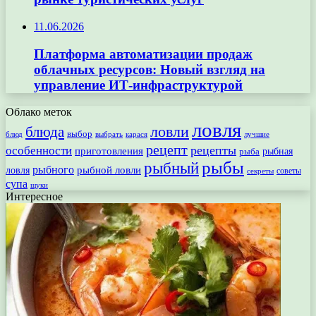
11.06.2026
Платформа автоматизации продаж
облачных ресурсов: Новый взгляд на
управление ИТ-инфраструктурой
Облако меток
ловля
ловли
блюда
выбор
блюд
выбрать
лучшие
карася
рецепт
рецепты
особенности
приготовления
рыбная
рыба
рыбы
рыбный
рыбного
рыбной ловли
ловля
секреты
советы
супа
щуки
Интересное