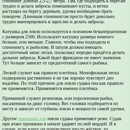
спиннинг длиной 2,5-2,7 метра. Там, где подходить к берегам
трудно и делать забросы помешивают кусты, и ветки
растущих на берегу деревьев, удочка необходимо брать
покороче. Длинным спиннингом просто будет довольно
трудно маневрировать в зарослях и делать забросы.
Катушка для ловли используется в основном безынерционная
с размером 2500. Используют катушку размера немного
больше, или меньше. Главное, чтобы она подходила и
спиннингу, и рыболову. И шпуля должна вмещать
достаточный запас лески, поскольку нередко придётся делать
дальние забросы. Какой будет фрикцион не имеет значения.
Тут больше зависит от предпочтений самого рыбака.
Леской служит как правило плетёнка. Монофильная леска
подвержена растяжению и не так хорошо чувствует дно
водоёма. По этой причине для ловли судака она как правило
не применяется. Применяется именно плетёнка.
Приманкой служит резиновая, или поролоновая рыбка,
насаженная на джиг головку. Вес головки подбирается по
месту и зависит от глубины ловли и мощности самой удочки.
Другие
приманки для
ловли судака применяют реже. Судак
при атаке приманки в начале ударяет по ней мордой. И в
случае, если вдруг он почувствует что-то жёсткое, то