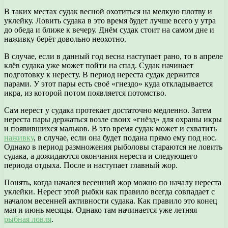
В таких местах судак весной охотиться на мелкую плотву и
уклейку. Ловить судака в это время будет лучше всего у утра
до обеда и ближе к вечеру. Днём судак стоит на самом дне и
наживку берёт довольно неохотно.
В случае, если в данный год весна наступает рано, то в апреле
клёв судака уже может пойти на спад. Судак начинает
подготовку к нересту. В период нереста судак держится
парами. У этот пары есть своё «гнездо» куда откладывается
икра, из которой потом появляется потомство.
Сам нерест у судака протекает достаточно медленно. Затем
нереста пары держаться возле своих «гнёзд» для охраны икры
и появившихся мальков. В это время судак может и схватить
наживку
, в случае, если она будет подана прямо ему под нос.
Однако в период размножения рыболовы стараются не ловить
судака, а дожидаются окончания нереста и следующего
периода отдыха. После и наступает главный жор.
Понять, когда начался весенний жор можно по началу нереста
уклейки. Нерест этой рыбки как правило всегда совпадает с
началом весенней активности судака. Как правило это конец
мая и июнь месяцы. Однако там начинается уже летняя
рыбная ловля
.