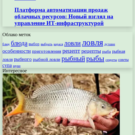
Платформа автоматизации продаж
облачных ресурсов: Новый взгляд на
управление ИТ-инфраструктурой
Облако меток
ловля
ловли
блюда
выбор
блюд
выбрать
лучшие
карася
рецепт
рецепты
особенности
приготовления
рыбная
рыба
рыбы
рыбный
рыбного
рыбной ловли
ловля
секреты
советы
супа
щуки
Интересное