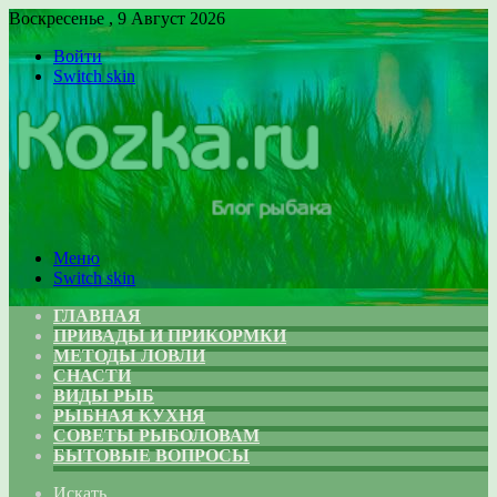
Воскресенье , 9 Август 2026
Войти
Switch skin
Меню
Switch skin
ГЛАВНАЯ
ПРИВАДЫ И ПРИКОРМКИ
МЕТОДЫ ЛОВЛИ
СНАСТИ
ВИДЫ РЫБ
РЫБНАЯ КУХНЯ
СОВЕТЫ РЫБОЛОВАМ
БЫТОВЫЕ ВОПРОСЫ
Искать