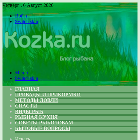
Четверг , 6 Август 2026
Войти
Switch skin
Меню
Switch skin
ГЛАВНАЯ
ПРИВАДЫ И ПРИКОРМКИ
МЕТОДЫ ЛОВЛИ
СНАСТИ
ВИДЫ РЫБ
РЫБНАЯ КУХНЯ
СОВЕТЫ РЫБОЛОВАМ
БЫТОВЫЕ ВОПРОСЫ
Искать