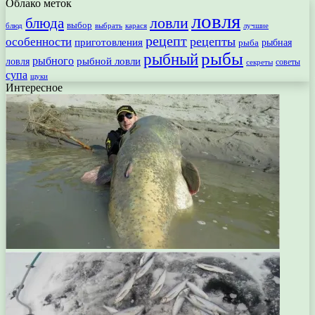
Облако меток
ловля
ловли
блюда
выбор
блюд
выбрать
лучшие
карася
рецепт
рецепты
особенности
приготовления
рыбная
рыба
рыбы
рыбный
рыбного
рыбной ловли
ловля
секреты
советы
супа
щуки
Интересное