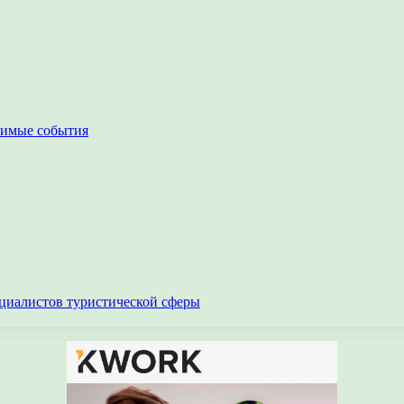
чимые события
циалистов туристической сферы