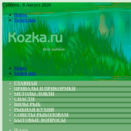
Суббота , 8 Август 2026
Войти
Switch skin
Меню
Switch skin
ГЛАВНАЯ
ПРИВАДЫ И ПРИКОРМКИ
МЕТОДЫ ЛОВЛИ
СНАСТИ
ВИДЫ РЫБ
РЫБНАЯ КУХНЯ
СОВЕТЫ РЫБОЛОВАМ
БЫТОВЫЕ ВОПРОСЫ
Искать