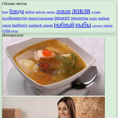
Облако меток
ловля
ловли
блюда
выбор
блюд
выбрать
лучшие
карася
рецепт
рецепты
особенности
приготовления
рыбная
рыба
рыбы
рыбный
рыбного
рыбной ловли
ловля
секреты
советы
супа
щуки
Интересное