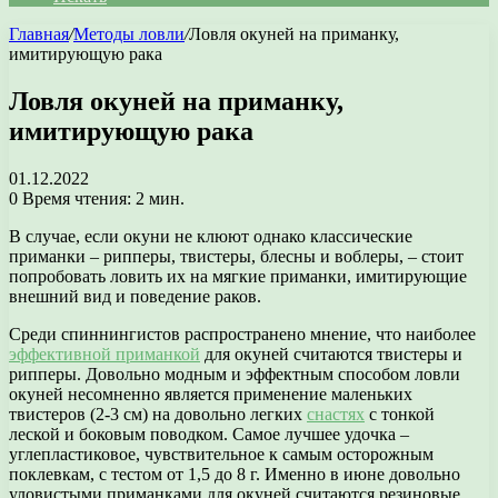
Главная
/
Методы ловли
/
Ловля окуней на приманку,
имитирующую рака
Ловля окуней на приманку,
имитирующую рака
01.12.2022
0
Время чтения: 2 мин.
В случае, если окуни не клюют однако классические
приманки – рипперы, твистеры, блесны и воблеры, – стоит
попробовать ловить их на мягкие приманки, имитирующие
внешний вид и поведение раков.
Среди спиннингистов распространено мнение, что наиболее
эффективной приманкой
для окуней считаются твистеры и
рипперы. Довольно модным и эффектным способом ловли
окуней несомненно является применение маленьких
твистеров (2-3 см) на довольно легких
снастях
с тонкой
леской и боковым поводком. Самое лучшее удочка –
углепластиковое, чувствительное к самым осторожным
поклевкам, с тестом от 1,5 до 8 г. Именно в июне довольно
уловистыми приманками для окуней считаются резиновые