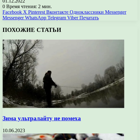
01.12.2022
0
Время чтения: 2 мин.
Facebook
X
Pinterest
Вконтакте
Одноклассники
Messenger
Messenger
WhatsApp
Telegram
Viber
Печатать
ПОХОЖИЕ СТАТЬИ
Зима ультралайту не помеха
10.06.2023