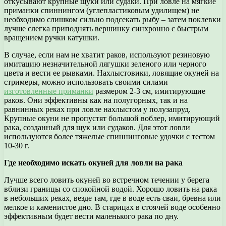
откусывают крупные щуки или судаки. При ловле на мягкие
приманки спиннингом (углепластиковым удилищем) не
необходимо слишком сильно подсекать рыбу – затем поклевки
лучше слегка приподнять вершинку синхронно с быстрым
вращением ручки катушки.
В случае, если нам не хватит раков, используют резиновую
имитацию незначительной лягушки зеленого или черного
цвета и вести ее рывками. Нахлыстовики, ловящие окуней на
стримеры, можно использовать своими силами
изготовленные приманки
размером 2-3 см, имитирующие
раков. Они эффективны как на полугорных, так и на
равнинных реках при ловле нахлыстом у полузапруд.
Крупные окуни не пропустят большой воблер, имитирующий
рака, созданный для щук или судаков. Для этот ловли
используются более тяжелые спиннинговые удочки с тестом
10-30 г.
Где необходимо искать окуней для ловли на рака
Лучше всего ловить окуней во встречном течении у берега
вблизи границы со спокойной водой. Хорошо ловить на рака
в небольших реках, везде там, где в воде есть сваи, бревна или
мелкое и каменистое дно. В старицах в стоячей воде особенно
эффективным будет вести маленького рака по дну.