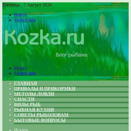
Пятница , 7 Август 2026
Войти
Switch skin
Меню
Switch skin
ГЛАВНАЯ
ПРИВАДЫ И ПРИКОРМКИ
МЕТОДЫ ЛОВЛИ
СНАСТИ
ВИДЫ РЫБ
РЫБНАЯ КУХНЯ
СОВЕТЫ РЫБОЛОВАМ
БЫТОВЫЕ ВОПРОСЫ
Искать