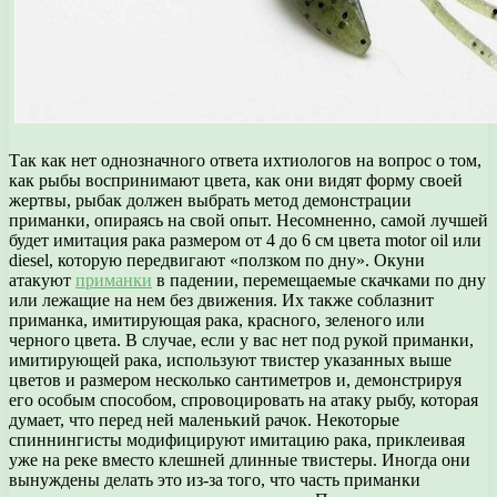
Так как нет однозначного ответа ихтиологов на вопрос о том,
как рыбы воспринимают цвета, как они видят форму своей
жертвы, рыбак должен выбрать метод демонстрации
приманки, опираясь на свой опыт. Несомненно, самой лучшей
будет имитация рака размером от 4 до 6 см цвета motor oil или
diesel, которую передвигают «ползком по дну». Окуни
атакуют
приманки
в падении, перемещаемые скачками по дну
или лежащие на нем без движения. Их также соблазнит
приманка, имитирующая рака, красного, зеленого или
черного цвета. В случае, если у вас нет под рукой приманки,
имитирующей рака, используют твистер указанных выше
цветов и размером несколько сантиметров и, демонстрируя
его особым способом, спровоцировать на атаку рыбу, которая
думает, что перед ней маленький рачок. Некоторые
спиннингисты модифицируют имитацию рака, приклеивая
уже на реке вместо клешней длинные твистеры. Иногда они
вынуждены делать это из-за того, что часть приманки