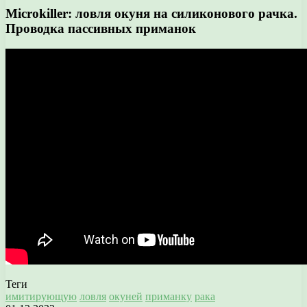
Microkiller: ловля окуня на силиконового рачка.
Проводка пассивных приманок
Теги
имитирующую
ловля
окуней
приманку
рака