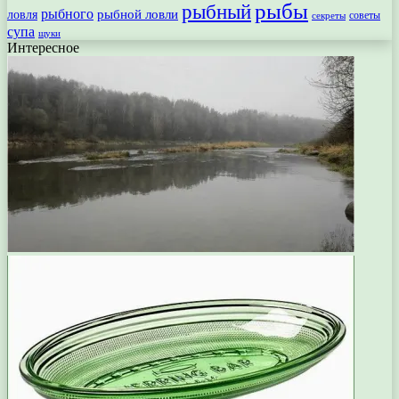
рыбы
рыбный
рыбного
рыбной ловли
ловля
секреты
советы
супа
щуки
Интересное