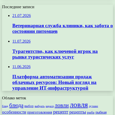
Последние записи
21.07.2026
Ветеринарная служба клиники, как забота о
состоянии питомцев
11.07.2026
Турагентство, как ключевой игрок на
рынке туристических услуг
11.06.2026
Платформа автоматизации продаж
облачных ресурсов: Новый взгляд на
управление ИТ-инфраструктурой
Облако меток
ловля
ловли
блюда
выбор
блюд
выбрать
лучшие
карася
рецепт
рецепты
особенности
приготовления
рыбная
рыба