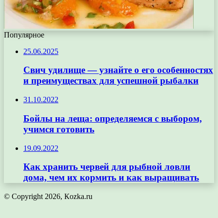
Популярное
25.06.2025
Свич удилище — узнайте о его особенностях
и преимуществах для успешной рыбалки
31.10.2022
Бойлы на леща: определяемся с выбором,
учимся готовить
19.09.2022
Как хранить червей для рыбной ловли
дома, чем их кормить и как выращивать
© Copyright 2026, Кozka.ru