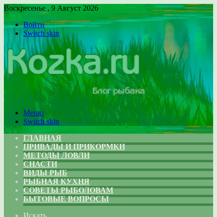
Воскресенье , 9 Август 2026
Войти
Switch skin
Меню
Switch skin
ГЛАВНАЯ
ПРИВАДЫ И ПРИКОРМКИ
МЕТОДЫ ЛОВЛИ
СНАСТИ
ВИДЫ РЫБ
РЫБНАЯ КУХНЯ
СОВЕТЫ РЫБОЛОВАМ
БЫТОВЫЕ ВОПРОСЫ
Искать