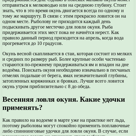
отправиться к мелководью или на среднюю глубину. Стоит
знать, что в это время окунь двигается всегда по одному и
тому же маршруту. В связи с этим прекрасно ловится он на
одном месте. Рыболову не приходится каждый день
подыскивать другое местечко для ловли окуня. Рыба
придерживается этих мест пока не начнётся нерест. Как
правило данный период приходится на апрель, когда вода
прогревается до 10 градусов.
Окунь весной скапливается в стаи, которая состоит из мелких
и средних по размеру рыб. Более крупные особи частенько
стараются по-прежнему придерживаться ям и впадин на дне
водоёма. Поискать окуня необходимо изначально в песчаных
отмелях подальше от берега, ямах незначительной глубины,
затопленных коряжниках и бровках. Лучше всего ловится
окунь утром приблизительно с 8 до обеда.
Весенняя ловля окуня. Какие удочки
применять?
Как правило на водоеме в марте уже на практике нет льда,
поэтому рыболовы могут спокойно применить поплавочные
либо спиннинговые удочки для ловли окуня. В случае, если