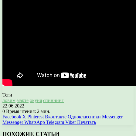
Теги
ловим
марте
окуня
спиннинг
22.06.2022
0
Время чтения: 2 мин.
Facebook
X
Pinterest
Вконтакте
Одноклассники
Messenger
Messenger
WhatsApp
Telegram
Viber
Печатать
ПОХОЖИЕ СТАТЬИ