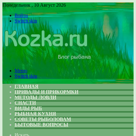
Понедельник , 10 Август 2026
Войти
Switch skin
Меню
Switch skin
ГЛАВНАЯ
ПРИВАДЫ И ПРИКОРМКИ
МЕТОДЫ ЛОВЛИ
СНАСТИ
ВИДЫ РЫБ
РЫБНАЯ КУХНЯ
СОВЕТЫ РЫБОЛОВАМ
БЫТОВЫЕ ВОПРОСЫ
Искать