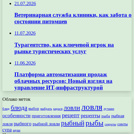
21.07.2026
Ветеринарная служба клиники, как забота о
состоянии питомцев
11.07.2026
Турагентство, как ключевой игрок на
рынке туристических услуг
11.06.2026
Платформа автоматизации продаж
облачных ресурсов: Новый взгляд на
управление ИТ-инфраструктурой
Облако меток
ловля
ловли
блюда
выбор
блюд
выбрать
лучшие
карася
рецепт
рецепты
особенности
приготовления
рыбная
рыба
рыбы
рыбный
рыбного
рыбной ловли
ловля
секреты
советы
супа
щуки