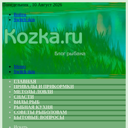
Понедельник , 10 Август 2026
Войти
Switch skin
Меню
Switch skin
ГЛАВНАЯ
ПРИВАДЫ И ПРИКОРМКИ
МЕТОДЫ ЛОВЛИ
СНАСТИ
ВИДЫ РЫБ
РЫБНАЯ КУХНЯ
СОВЕТЫ РЫБОЛОВАМ
БЫТОВЫЕ ВОПРОСЫ
Искать