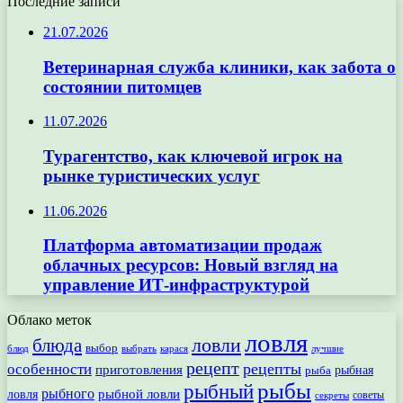
Последние записи
21.07.2026
Ветеринарная служба клиники, как забота о
состоянии питомцев
11.07.2026
Турагентство, как ключевой игрок на
рынке туристических услуг
11.06.2026
Платформа автоматизации продаж
облачных ресурсов: Новый взгляд на
управление ИТ-инфраструктурой
Облако меток
ловля
ловли
блюда
выбор
блюд
выбрать
лучшие
карася
рецепт
рецепты
особенности
приготовления
рыбная
рыба
рыбы
рыбный
рыбного
рыбной ловли
ловля
секреты
советы