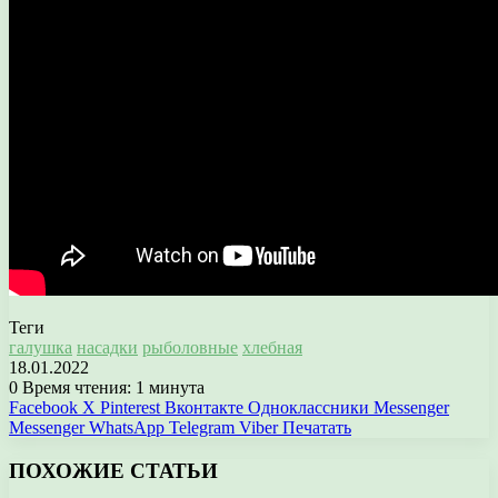
Теги
галушка
насадки
рыболовные
хлебная
18.01.2022
0
Время чтения: 1 минута
Facebook
X
Pinterest
Вконтакте
Одноклассники
Messenger
Messenger
WhatsApp
Telegram
Viber
Печатать
ПОХОЖИЕ СТАТЬИ