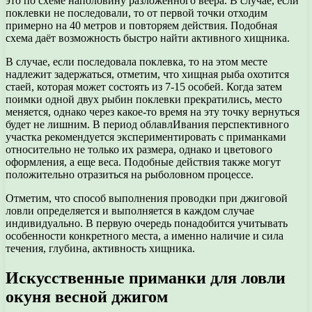
это по схеме наполовину разложенного веера. В случае, если
поклевки не последовали, то от первой точки отходим
примерно на 40 метров и повторяем действия. Подобная
схема даёт возможность быстро найти активного хищника.
В случае, если последовала поклевка, то на этом месте
надлежит задержаться, отметим, что хищная рыба охотится
стаей, которая может состоять из 7-15 особей. Когда затем
поимки одной двух рыбин поклевки прекратились, место
меняется, однако через какое-то время на эту точку вернуться
будет не лишним. В период облавлИвания перспективного
участка рекомендуется экспериментировать с приманками
относительно не только их размера, однако и цветового
оформления, а еще веса. Подобные действия также могут
положительно отразиться на рыболовном процессе.
Отметим, что способ выполнения проводки при джиговой
ловли определяется и выполняется в каждом случае
индивидуально. В первую очередь понадобится учитывать
особенности конкретного места, а именно наличие и сила
течения, глубина, активность хищника.
Искусственные приманки для ловли
окуня весной джигом