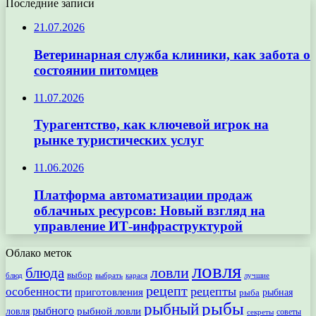
Последние записи
21.07.2026
Ветеринарная служба клиники, как забота о
состоянии питомцев
11.07.2026
Турагентство, как ключевой игрок на
рынке туристических услуг
11.06.2026
Платформа автоматизации продаж
облачных ресурсов: Новый взгляд на
управление ИТ-инфраструктурой
Облако меток
ловля
ловли
блюда
выбор
блюд
выбрать
лучшие
карася
рецепт
рецепты
особенности
приготовления
рыбная
рыба
рыбы
рыбный
рыбного
рыбной ловли
ловля
секреты
советы