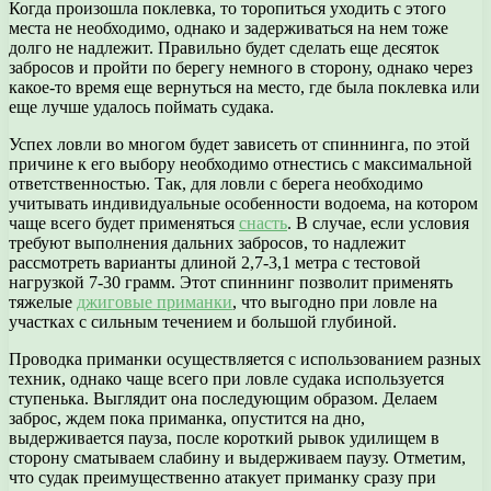
Когда произошла поклевка, то торопиться уходить с этого
места не необходимо, однако и задерживаться на нем тоже
долго не надлежит. Правильно будет сделать еще десяток
забросов и пройти по берегу немного в сторону, однако через
какое-то время еще вернуться на место, где была поклевка или
еще лучше удалось поймать судака.
Успех ловли во многом будет зависеть от спиннинга, по этой
причине к его выбору необходимо отнестись с максимальной
ответственностью. Так, для ловли с берега необходимо
учитывать индивидуальные особенности водоема, на котором
чаще всего будет применяться
снасть
. В случае, если условия
требуют выполнения дальних забросов, то надлежит
рассмотреть варианты длиной 2,7-3,1 метра с тестовой
нагрузкой 7-30 грамм. Этот спиннинг позволит применять
тяжелые
джиговые приманки
, что выгодно при ловле на
участках с сильным течением и большой глубиной.
Проводка приманки осуществляется с использованием разных
техник, однако чаще всего при ловле судака используется
ступенька. Выглядит она последующим образом. Делаем
заброс, ждем пока приманка, опустится на дно,
выдерживается пауза, после короткий рывок удилищем в
сторону сматываем слабину и выдерживаем паузу. Отметим,
что судак преимущественно атакует приманку сразу при