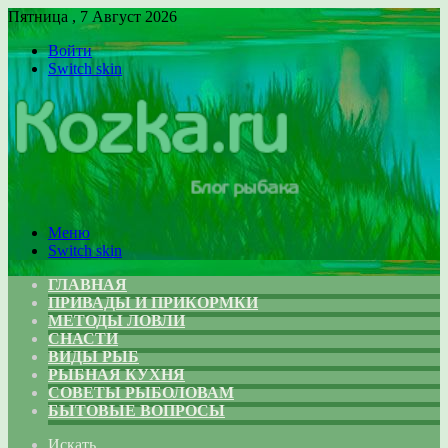
Пятница , 7 Август 2026
Войти
Switch skin
Меню
Switch skin
ГЛАВНАЯ
ПРИВАДЫ И ПРИКОРМКИ
МЕТОДЫ ЛОВЛИ
СНАСТИ
ВИДЫ РЫБ
РЫБНАЯ КУХНЯ
СОВЕТЫ РЫБОЛОВАМ
БЫТОВЫЕ ВОПРОСЫ
Искать