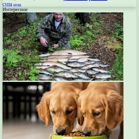
супа
щуки
Интересное