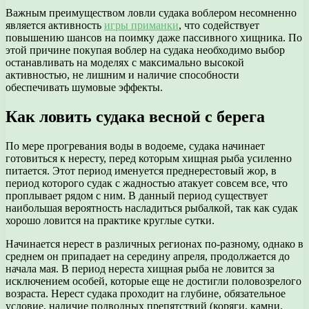
Важным преимуществом ловли судака воблером несомненно
является активность
игры приманки
, что содействует
повышению шансов на поимку даже пассивного хищника. По
этой причине покупая воблер на судака необходимо выбор
останавливать на моделях с максимально высокой
активностью, не лишним и наличие способности
обеспечивать шумовые эффекты.
Как ловить судака весной с берега
По мере прогревания воды в водоеме, судака начинает
готовиться к нересту, перед которым хищная рыба усиленно
питается. Этот период именуется преднерестовый жор, в
период которого судак с жадностью атакует совсем все, что
проплывает рядом с ним. В данный период существует
наибольшая вероятность насладиться рыбалкой, так как судак
хорошо ловится на практике круглые сутки.
Начинается нерест в различных регионах по-разному, однако в
среднем он припадает на середину апреля, продолжается до
начала мая. В период нереста хищная рыба не ловится за
исключением особей, которые еще не достигли половозрелого
возраста. Нерест судака проходит на глубине, обязательное
условие, наличие подводных препятствий (коряги, камни,