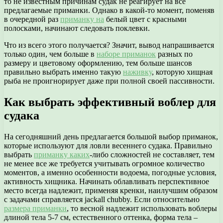
то не известным причинам судак не реагирует на все
предлагаемые приманки. Однако в какой-то момент, поменяв
в очередной раз
приманку на
белый цвет с красными
полосками, начинают следовать поклевки.
Что из всего этого получается? Значит, вывод напрашивается
только один, чем больше в
наборе приманок
разных по
размеру и цветовому оформлению, тем больше шансов
правильно выбрать именно такую
наживку
, которую хищная
рыба не проигнорирует даже при полной своей пассивности.
Как выбрать эффективный воблер для
судака
На сегодняшний день предлагается большой выбор приманок,
которые используют для ловли весеннего судака. Правильно
выбрать
приманку каких
-либо сложностей не составляет, тем
не менее все же требуется учитывать огромное количество
моментов, а именно особенности водоема, погодные условия,
активность хищника. Начинать облавливать перспективное
место всегда надлежит, применяя кренки, наилучшим образом
с задачами справляется jackall chubby. Если относительно
размера приманки
, то весной надлежит использовать воблеры
длиной тела 5-7 см, естественного оттенка, форма тела –