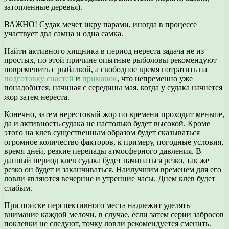
затопленные деревья).
ВАЖНО! Судак мечет икру парами, иногда в процессе
участвует два самца и одна самка.
Найти активного хищника в период нереста задача не из
простых, по этой причине опытные рыболовы рекомендуют
повременить с рыбалкой, а свободное время потратить на
подготовку снастей
и
приманок
, что непременно уже
понадобится, начиная с середины мая, когда у судака начнется
жор затем нереста.
Конечно, затем нерестовый жор по времени проходит меньше,
да и активность судака не настолько будет высокой. Кроме
этого на клев существенным образом будет сказываться
огромное количество факторов, к примеру, погодные условия,
время дней, резкие перепады атмосферного давления. В
данный период клев судака будет начинаться резко, так же
резко он будет и заканчиваться. Наилучшим временем для его
ловли являются вечерние и утренние часы. Днем клев будет
слабым.
При поиске перспективного места надлежит уделять
внимание каждой мелочи, в случае, если затем серии забросов
поклевки не следуют, точку ловли рекомендуется сменить.