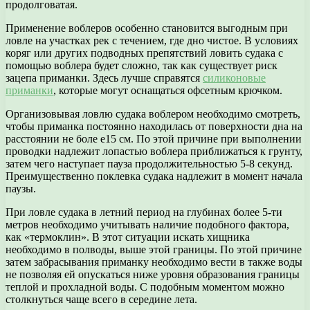
продолговатая.
Применение воблеров особенно становится выгодным при
ловле на участках рек с течением, где дно чистое. В условиях
коряг или других подводных препятствий ловить судака с
помощью воблера будет сложно, так как существует риск
зацепа приманки. Здесь лучше справятся
силиконовые
приманки
, которые могут оснащаться офсетным крючком.
Организовывая ловлю судака воблером необходимо смотреть,
чтобы приманка постоянно находилась от поверхности дна на
расстоянии не боле е15 см. По этой причине при выполнении
проводки надлежит лопастью воблера приближаться к грунту,
затем чего наступает пауза продолжительностью 5-8 секунд.
Преимущественно поклевка судака надлежит в момент начала
паузы.
При ловле судака в летний период на глубинах более 5-ти
метров необходимо учитывать наличие подобного фактора,
как «термоклин». В этот ситуации искать хищника
необходимо в полводы, выше этой границы. По этой причине
затем забрасывания приманку необходимо вести в также воды
не позволяя ей опускаться ниже уровня образования границы
теплой и прохладной воды. С подобным моментом можно
столкнуться чаще всего в середине лета.