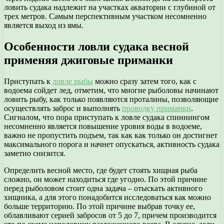
ловить судака надлежит на участках акватории с глубиной от
трех метров. Самым перспективным участком несомненно
является выход из ямы.
Особенности ловли судака весной
применяя джиговые приманки
Приступать к
ловле рыбы
можно сразу затем того, как с
водоема сойдет лед, отметим, что многие рыболовы начинают
ловить рыбу, как только появляются проталины, позволяющие
осуществлять заброс и выполнять
проводку приманки
.
Сигналом, что пора приступать к ловле судака спиннингом
несомненно является повышение уровня воды в водоеме,
важно не пропустить подъем, так как как только он достигнет
максимального порога и начнет опускаться, активность судака
заметно снизится.
Определить весной место, где будет стоять хищная рыба
сложно, он может находиться где угодно. По этой причине
перед рыболовом стоит одна задача – отыскать активного
хищника, а для этого понадобится исследоваться как можно
больше территорию. По этой причине выбрав точку ее,
облавливают серией забросов от 5 до 7, причем производится