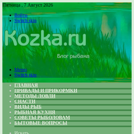
Пятница , 7 Август 2026
Войти
Switch skin
Меню
Switch skin
ГЛАВНАЯ
ПРИВАДЫ И ПРИКОРМКИ
МЕТОДЫ ЛОВЛИ
СНАСТИ
ВИДЫ РЫБ
РЫБНАЯ КУХНЯ
СОВЕТЫ РЫБОЛОВАМ
БЫТОВЫЕ ВОПРОСЫ
Искать