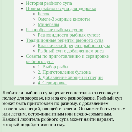
История рыбного супа
Польза рыбного супа для здоровья
Белок
Омега-3 жирные кислоты
Минералы
Разнообразие рыбных супов
Разновидности рыбных супов:
Традиционные рецепты рыбного супа
Классический рецепт рыбного супа
Рыбный суп с добавлением риса
Советы по приготовлению и сервировке
рыбного супа
1. Выбор рыбы
2. Приготовление бульона
3. Добавление овощей и специй
4. Сервировка
Любители рыбного супа ценят его не только за его вкус и
пользу для здоровья, но и за его разнообразие. Рыбный суп
может быть приготовлен по-разному, с добавлением
различных специй, овощей и зелени. Он может быть густым
или легким, остро-пикантным или нежно-ароматным.
Каждый любитель рыбного супа может найти вариант,
который подойдет именно ему.