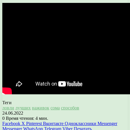
Теги
ловли
лучших
наживок
сома
способов
24.06.2022
0
Время чтения: 4 мин.
Facebook
X
Pinterest
Вконтакте
Одноклассники
Messenger
Messenger
WhatsApp
Telegram
Viber
Печатать