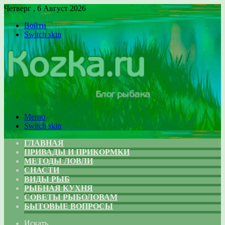
Четверг , 6 Август 2026
Войти
Switch skin
Меню
Switch skin
ГЛАВНАЯ
ПРИВАДЫ И ПРИКОРМКИ
МЕТОДЫ ЛОВЛИ
СНАСТИ
ВИДЫ РЫБ
РЫБНАЯ КУХНЯ
СОВЕТЫ РЫБОЛОВАМ
БЫТОВЫЕ ВОПРОСЫ
Искать