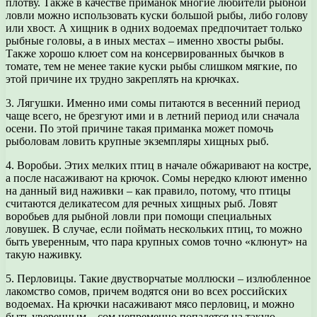
плотву. Также в качестве приманок многие любители рыбной
ловли можно использовать куски большой рыбы, либо голову
или хвост. А хищник в одних водоемах предпочитает только
рыбные головы, а в иных местах – именно хвосты рыбы.
Также хорошо клюет сом на консервированных бычков в
томате, тем не менее такие куски рыбы слишком мягкие, по
этой причине их трудно закреплять на крючках.
3. Лягушки. Именно ими сомы питаются в весенний период
чаще всего, не брезгуют ими и в летний период или сначала
осени. По этой причине такая приманка может помочь
рыболовам ловить крупные экземпляры хищных рыб.
4. Воробьи. Этих мелких птиц в начале обжаривают на костре,
а после насаживают на крючок. Сомы нередко клюют именно
на данный вид наживки – как правило, потому, что птицы
считаются деликатесом для речных хищных рыб. Ловят
воробьев для рыбной ловли при помощи специальных
ловушек. В случае, если поймать нескольких птиц, то можно
быть уверенным, что пара крупных сомов точно «клюнут» на
такую наживку.
5. Перловицы. Такие двустворчатые моллюски – излюбленное
лакомство сомов, причем водятся они во всех российских
водоемах. На крючки насаживают мясо перловиц, и можно
быть уверенным – сом непременно попадется на такую