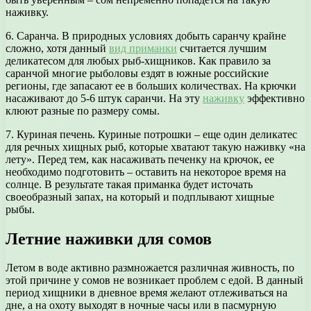
наживку.
6. Саранча. В природных условиях добыть саранчу крайне
сложно, хотя данный
вид приманки
считается лучшим
деликатесом для любых рыб-хищников. Как правило за
саранчой многие рыболовы ездят в южные российские
регионы, где запасают ее в больших количествах. На крючки
насаживают до 5-6 штук саранчи. На эту
наживку
эффективно
клюют разные по размеру сомы.
7. Куриная печень. Куриные потрошки – еще один деликатес
для речных хищных рыб, которые хватают такую наживку «на
лету». Перед тем, как насаживать печенку на крючок, ее
необходимо подготовить – оставить на некоторое время на
солнце. В результате такая приманка будет источать
своеобразный запах, на который и подплывают хищные
рыбы.
Летние наживки для сомов
Летом в воде активно размножается различная живность, по
этой причине у сомов не возникает проблем с едой. В данный
период хищники в дневное время желают отлеживаться на
дне, а на охоту выходят в ночные часы или в пасмурную