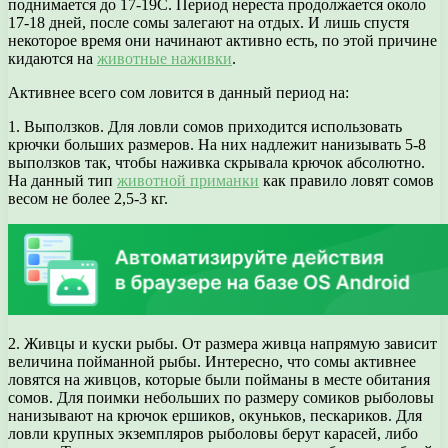
поднимается до 17-19С. Период нереста продолжается около
17-18 дней, после сомы залегают на отдых. И лишь спустя
некоторое время они начинают активно есть, по этой причине
кидаются на
животные наживки
.
Активнее всего сом ловится в данный период на:
1. Выползков. Для ловли сомов приходится использовать
крючки больших размеров. На них надлежит нанизывать 5-8
выползков так, чтобы наживка скрывала крючок абсолютно.
На данный тип
животной приманки
как правило ловят сомов
весом не более 2,5-3 кг.
2. Живцы и куски рыбы. От размера живца напрямую зависит
величина пойманной рыбы. Интересно, что сомы активнее
ловятся на живцов, которые были пойманы в месте обитания
сомов. Для поимки небольших по размеру сомиков рыболовы
нанизывают на крючок ершиков, окуньков, пескариков. Для
ловли крупных экземпляров рыболовы берут карасей, либо