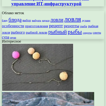
управление ИТ-инфраструктурой
Облако меток
ловля
ловли
блюда
выбор
блюд
выбрать
лучшие
карася
рецепт
рецепты
особенности
приготовления
рыбная
рыба
рыбы
рыбный
рыбного
рыбной ловли
ловля
секреты
советы
супа
щуки
Интересное