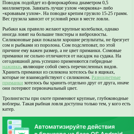
Поводок подойдет из флюрокарбона диаметром 0,5
миллиметров. Завязать лучше узлом «морковка» либо
«кровавым узлом». На поводке крепим грузило 15-25 грамм.
Вес грузила зависит от условий реки в месте ловли.
Рыбаки как правило желают крупные колебалки, однако
иногда ловят на большие твистеры и виброхвосты.
Силиконовые раки показали хорошие результаты, не брезгует
сом и рыбками из поролона. Сом подслеповат, по этой
причине ему важен размер, а не цвет приманки. Сомовые
приманки не сильно отличаются от насадок на судака. На
сегодняшний день успешно применяются гибридные
наживки
, являющие собой смесь перечисленных видов.
Хранить приманки из силикона хотелось бы в ящиках,
которые не взаимодействуют с силиконом.
Разноцветные
приманки
хотелось бы хранить отдельно друг от друга, иначе
они потеряют первоначальный цвет.
Тролингисты при охоте применяют крупные, глубоководные
воблеры. Такая рыбная ловля доступна только тем, у кого есть
катер.