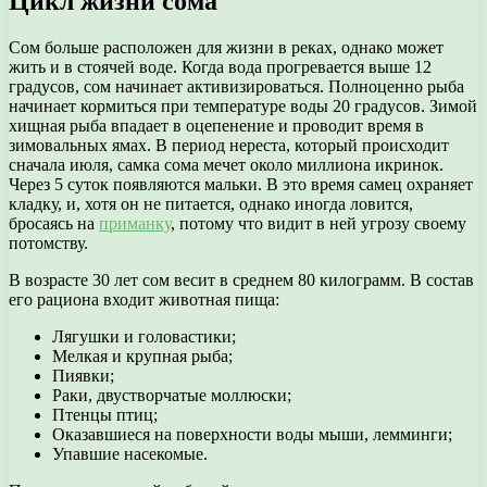
Цикл жизни сома
Сом больше расположен для жизни в реках, однако может
жить и в стоячей воде. Когда вода прогревается выше 12
градусов, сом начинает активизироваться. Полноценно рыба
начинает кормиться при температуре воды 20 градусов. Зимой
хищная рыба впадает в оцепенение и проводит время в
зимовальных ямах. В период нереста, который происходит
сначала июля, самка сома мечет около миллиона икринок.
Через 5 суток появляются мальки. В это время самец охраняет
кладку, и, хотя он не питается, однако иногда ловится,
бросаясь на
приманку
, потому что видит в ней угрозу своему
потомству.
В возрасте 30 лет сом весит в среднем 80 килограмм. В состав
его рациона входит животная пища:
Лягушки и головастики;
Мелкая и крупная рыба;
Пиявки;
Раки, двустворчатые моллюски;
Птенцы птиц;
Оказавшиеся на поверхности воды мыши, лемминги;
Упавшие насекомые.