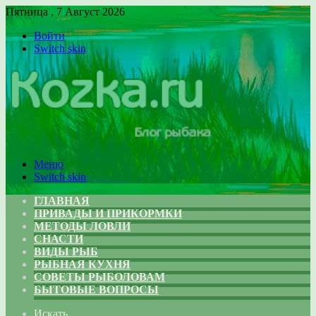
Пятница , 7 Август 2026
Войти
Switch skin
Меню
Switch skin
ГЛАВНАЯ
ПРИВАДЫ И ПРИКОРМКИ
МЕТОДЫ ЛОВЛИ
СНАСТИ
ВИДЫ РЫБ
РЫБНАЯ КУХНЯ
СОВЕТЫ РЫБОЛОВАМ
БЫТОВЫЕ ВОПРОСЫ
Искать