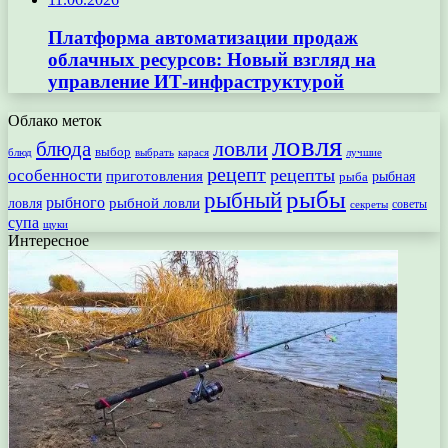
Платформа автоматизации продаж
облачных ресурсов: Новый взгляд на
управление ИТ-инфраструктурой
Облако меток
ловля
ловли
блюда
выбор
блюд
выбрать
лучшие
карася
рецепт
рецепты
особенности
приготовления
рыбная
рыба
рыбы
рыбный
рыбного
рыбной ловли
ловля
секреты
советы
супа
щуки
Интересное