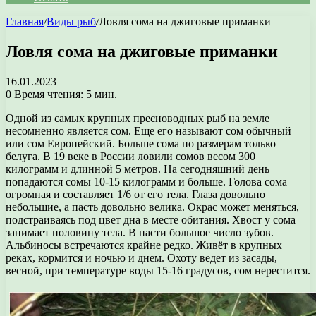
Главная
/
Виды рыб
/
Ловля сома на джиговые приманки
Ловля сома на джиговые приманки
16.01.2023
0
Время чтения: 5 мин.
Одной из самых крупных пресноводных рыб на земле
несомненно является сом. Еще его называют сом обычный
или сом Европейский. Больше сома по размерам только
белуга. В 19 веке в России ловили сомов весом 300
килограмм и длинной 5 метров. На сегодняшний день
попадаются сомы 10-15 килограмм и больше. Голова сома
огромная и составляет 1/6 от его тела. Глаза довольно
небольшие, а пасть довольно велика. Окрас может меняться,
подстраиваясь под цвет дна в месте обитания. Хвост у сома
занимает половину тела. В пасти большое число зубов.
Альбиносы встречаются крайне редко. Живёт в крупных
реках, кормится и ночью и днем. Охоту ведет из засады,
весной, при температуре воды 15-16 градусов, сом нерестится.