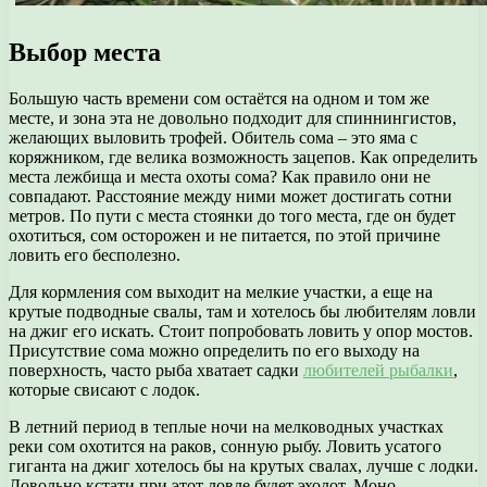
Выбор места
Большую часть времени сом остаётся на одном и том же
месте, и зона эта не довольно подходит для спиннингистов,
желающих выловить трофей. Обитель сома – это яма с
коряжником, где велика возможность зацепов. Как определить
места лежбища и места охоты сома? Как правило они не
совпадают. Расстояние между ними может достигать сотни
метров. По пути с места стоянки до того места, где он будет
охотиться, сом осторожен и не питается, по этой причине
ловить его бесполезно.
Для кормления сом выходит на мелкие участки, а еще на
крутые подводные свалы, там и хотелось бы любителям ловли
на джиг его искать. Стоит попробовать ловить у опор мостов.
Присутствие сома можно определить по его выходу на
поверхность, часто рыба хватает садки
любителей рыбалки
,
которые свисают с лодок.
В летний период в теплые ночи на мелководных участках
реки сом охотится на раков, сонную рыбу. Ловить усатого
гиганта на джиг хотелось бы на крутых свалах, лучше с лодки.
Довольно кстати при этот ловле будет эхолот. Моно