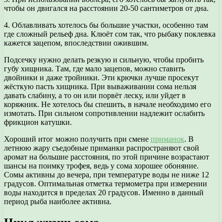
чтобы он двигался на расстоянии 20-50 сантиметров от дна.
4. Облавливать хотелось бы большие участки, особенно там
где сложный рельеф дна. Клюёт сом так, что рыбаку поклевка
кажется зацепом, впоследствии ожившим.
Подсечку нужно делать резкую и сильную, чтобы пробить
губу хищника. Там, где мало зацепов, можно ставить
двойники и даже тройники. Эти крючки лучше просекут
жёсткую пасть хищника. При вываживании сома нельзя
давать слабину, а то он или порвёт леску, или уйдет в
коряжник. Не хотелось бы спешить, в начале необходимо его
измотать. При сильном сопротивлении надлежит ослабить
фрикцион катушки.
Хороший итог можно получить при смене
приманок
. В
летнюю жару съедобные приманки распространяют свой
аромат на большие расстояния, по этой причине возрастают
шансы на поимку трофея, ведь у сома хорошее обоняние.
Сомы активны до вечера, при температуре воды не ниже 12
градусов. Оптимальная отметка термометра при измерении
воды находится в пределах 20 градусов. Именно в данный
период рыба наиболее активна.