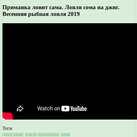
Приманка ловит сама. Ловля сома на джиг.
Весенняя рыбная ловля 2019
Теги
джиговые
ловля
приманки
сома