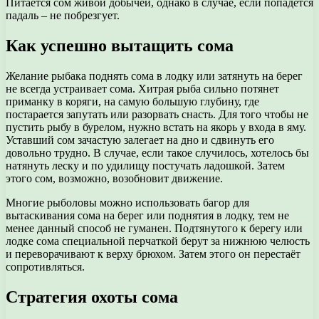
Питается сом живой добычей, однако в случае, если попадется
падаль – не побрезгует.
Как успешно вытащить сома
Желание рыбака поднять сома в лодку или затянуть на берег
не всегда устраивает сома. Хитрая рыба сильно потянет
приманку в коряги, на самую большую глубину, где
постарается запутать или разорвать снасть. Для того чтобы не
пустить рыбу в бурелом, нужно встать на якорь у входа в яму.
Уставший сом зачастую залегает на дно и сдвинуть его
довольно трудно. В случае, если такое случилось, хотелось бы
натянуть леску и по удилищу постучать ладошкой. Затем
этого сом, возможно, возобновит движение.
Многие рыболовы можно использовать багор для
вытаскивания сома на берег или поднятия в лодку, тем не
менее данный способ не гуманен. Подтянутого к берегу или
лодке сома специальной перчаткой берут за нижнюю челюсть
и переворачивают к верху брюхом. Затем этого он перестаёт
сопротивляться.
Стратегия охоты сома