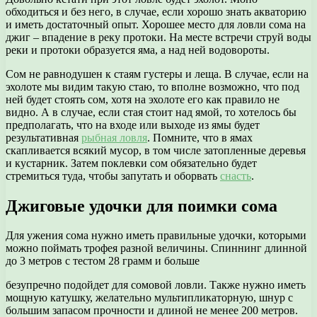
обходиться и без него, в случае, если хорошо знать акваторию
и иметь достаточный опыт. Хорошее место для ловли сома на
джиг – впадение в реку протоки. На месте встречи струй воды
реки и протоки образуется яма, а над ней водовороты.
Сом не равнодушен к стаям густеры и леща. В случае, если на
эхолоте мы видим такую стаю, то вполне возможно, что под
ней будет стоять сом, хотя на эхолоте его как правило не
видно. А в случае, если стая стоит над ямой, то хотелось бы
предполагать, что на входе или выходе из ямы будет
результативная
рыбная ловля
. Помните, что в ямах
скапливается всякий мусор, в том числе затопленные деревья
и кустарник. Затем поклевки сом обязательно будет
стремиться туда, чтобы запутать и оборвать
снасть
.
Джиговые удочки для поимки сома
Для ужения сома нужно иметь правильные удочки, которыми
можно поймать трофея разной величины. Спиннинг длинной
до 3 метров с тестом 28 грамм и больше
безупречно подойдет для сомовой ловли. Также нужно иметь
мощную катушку, желательно мультипликаторную, шнур с
большим запасом прочности и длиной не менее 200 метров.