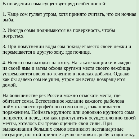
В поведении сома существует ряд особенностей:
1. Чаще сом гуляет утром, хотя принято считать, что он ночная
рыба.
2. Иногда сомы поднимаются на поверхность, чтобы
погреться.
3. При помутнении воды сом покидает место своей лёжки и
перемещается в другую зону, где почище.
4. Ночью сом выходит на охоту. На закате хищники выходят
из своей ямы и затем обхода кругами места своего лежбища
устремляются вверх по течению в поисках добычи. Однако
как бы далеко сом не ушел, утром он всегда возвращается
домой.
На большинстве рек России можно отыскать места, где
обитают сомы. Естественное желание каждого рыболова
поймать своего трофейного сома иногда заканчивается
поражением. Поймать крупного или довольно крупного сома
непросто, и перед тем как приступить к осуществлению своей
мечты, хотелось бы трезво оценить свои силы. При
вываживании больших сомов возникают нестандартные
ситуации, по этой причине лучше не ловить рыбу в одиночку.