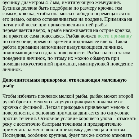
бусинку диаметром 4-7 мм, имитирующую жемчужину.
Бусинка должна быть подобрана по размеру крючка тем
самым, крючка, чтобы она могла свободно перемещаться по
его цевью, однако останавливаться на поддеве. Приманка на
натянутой леске при прикосновении к ней рыбы
перемещается вверх, а рыба насаживается на острие крючка,
на практике сама подсекаясь. Рыбак должен
вести приманку
по синусоиде, время от времени поднимая ее вверх. Такая
работа приманки напоминает вылупляющиеся личинки,
поднимающиеся со дна к поверхности. Рыбы знают о таком
поведении личинок, по-этому их можно обмануть при
помощи искусственной приманки, имитирующей поведение
личинок.
Дополнительная прикормка, отвлекающая маленькую
рыбу
Чтобы избежать поклевок мелкой рыбы, рыбак может второй
рукой бросать мелкую сыпучую прикормку подальше от
крючка с бусинкой. Легкая прикормка привлекает мелочь к
поверхности, а основная приманка двигается по синусоиде
против течения. Основное условие хорошего улова – отыскать
реку с достаточно быстрым течением и предварительно
применять на месте ловли прикормку для ельца и плотвы.
Последняя, особенно крупная, будет так же охотно атаковать