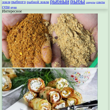
рыбы
рыбный
рыбного
рыбной ловли
ловля
секреты
советы
супа
щуки
Интересное