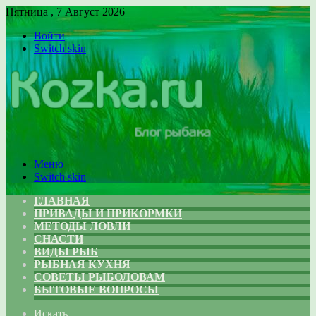
Пятница , 7 Август 2026
Войти
Switch skin
Меню
Switch skin
ГЛАВНАЯ
ПРИВАДЫ И ПРИКОРМКИ
МЕТОДЫ ЛОВЛИ
СНАСТИ
ВИДЫ РЫБ
РЫБНАЯ КУХНЯ
СОВЕТЫ РЫБОЛОВАМ
БЫТОВЫЕ ВОПРОСЫ
Искать