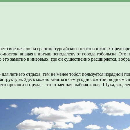
 свое начало на границе тургайского плато и южных предгорий 
ро-восток, впадая в иртыш неподалеку от города тобольска. Это 
это заметно в низовьях, где он существенно расширяется, вобра
для летнего отдыха, тем не менее тобол пользуется изрядной по
структура. Здесь можно заняться чем угодно: охотой, водным сп
 его притоки и пруда, – это отменная рыбная ловля. Щука, язь, 