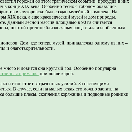
овестил горожан об этом трагическом событии, пробудив в них
ч в конце XIX века. Особенно тесно с тоболом оказались
абристов в ялуторовске был создан музейный комплекс. На
ры XIX века, а еще краеведческий музей и дом природы.
рте. Данный лесной массив площадью в 90 га считается
рсты, по этой причине близлежащая роща стала излюбленным
ционеров. Дом, где теперь музей, принадлежал одному из них –
тия и благотворительности.
ее много и ловится она круглый год. Особенно популярна
отличная приманка
при ловле карпа.
нако и итог стоит затраченных усилий. За настоящими
ться. В случае, если на малых реках его можно застать на
тся большие плесы, скопления коряжника и подводные родники.