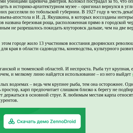
и убийцами царевича дмитрия. Колокол пострадал за то, что оп
ть в историко-архитектурном музее – оригинал вернулся в угли
них расселяли по тобольской губернии. В 1927 году в честь дек
ьева-апостола и И. Д. Якушкина, в которых воссозданы интерье
ов названа березовая роща, расположенная прямо в городской че
ным не разрешалось покидать ялуторовск дальше, чем на две ве
 В этом городе жило 13 участников восстания дворянских револю
для края в области садоводства, коневодства, культурного разви
ганской и тюменской областей. И неспроста. Рыба тут крупная, 
прочем, и мелкому линю найдется использование – из него выйдет
малых водоемах – ведь чем крупнее рыба, тем она осторожнее. Од
ь простор, карп предпочитает слишком близко к берегу не подбира
дет держаться в основной струе. К любимым местам карпа относя
курентов.