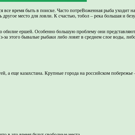
я все время быть в поиске. Часто потреВоженная рыба уходит на 
другое место для ловли. К счастью, тобол – река большая и без
– это обилие ершей. Особенно большую проблему они представля
Из-за этого бывалые рыбаки либо ловят в среднем слое воды, ли
й, а еще казахстана. Крупные города на российском побережье –
что в это время будут свободные места.