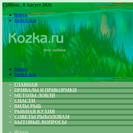
Суббота , 8 Август 2026
Войти
Switch skin
Меню
Switch skin
ГЛАВНАЯ
ПРИВАДЫ И ПРИКОРМКИ
МЕТОДЫ ЛОВЛИ
СНАСТИ
ВИДЫ РЫБ
РЫБНАЯ КУХНЯ
СОВЕТЫ РЫБОЛОВАМ
БЫТОВЫЕ ВОПРОСЫ
Искать