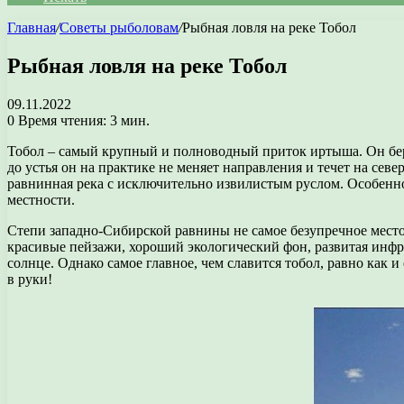
Главная
/
Советы рыболовам
/
Рыбная ловля на реке Тобол
Рыбная ловля на реке Тобол
09.11.2022
0
Время чтения: 3 мин.
Тобол – самый крупный и полноводный приток иртыша. Он берет
до устья он на практике не меняет направления и течет на севе
равнинная река с исключительно извилистым руслом. Особенно 
местности.
Степи западно-Сибирской равнины не самое безупречное место 
красивые пейзажи, хороший экологический фон, развитая инфра
солнце. Однако самое главное, чем славится тобол, равно как и
в руки!