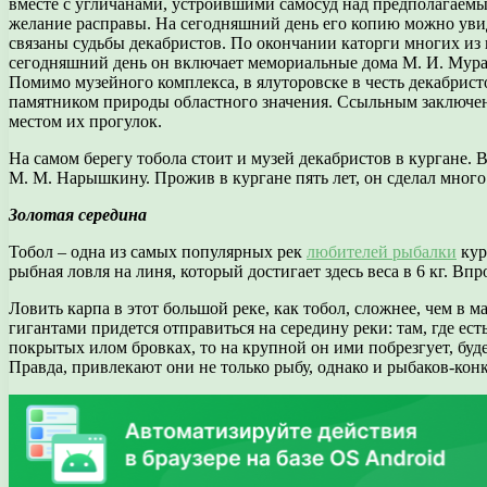
вместе с угличанами, устроившими самосуд над предполагаемым
желание расправы. На сегодняшний день его копию можно увиде
связаны судьбы декабристов. По окончании каторги многих из 
сегодняшний день он включает мемориальные дома М. И. Мурав
Помимо музейного комплекса, в ялуторовске в честь декабрист
памятником природы областного значения. Ссыльным заключен
местом их прогулок.
На самом берегу тобола стоит и музей декабристов в кургане.
М. М. Нарышкину. Прожив в кургане пять лет, он сделал много 
Золотая середина
Тобол – одна из самых популярных рек
любителей рыбалки
кур
рыбная ловля на линя, который достигает здесь веса в 6 кг. В
Ловить карпа в этот большой реке, как тобол, сложнее, чем в 
гигантами придется отправиться на середину реки: там, где ест
покрытых илом бровках, то на крупной он ими побрезгует, бу
Правда, привлекают они не только рыбу, однако и рыбаков-кон