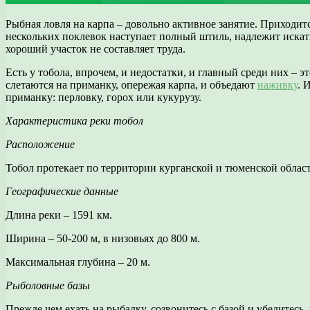
Рыбная ловля на карпа – довольно активное занятие. Приходитс
нескольких поклевок наступает полный штиль, надлежит искать 
хороший участок не составляет труда.
Есть у тобола, впрочем, и недостатки, и главный среди них 
слетаются на приманку, опережая карпа, и объедают
наживку
. 
приманку: перловку, горох или кукурузу.
Характеристика реки тобол
Расположение
Тобол протекает по территории курганской и тюменской областе
Географические данные
Длина реки – 1591 км.
Ширина – 50-200 м, в низовьях до 800 м.
Максимальная глубина – 20 м.
Рыболовные базы
Прежде чем ехать на рыбалку, созвонитесь с базой и убедитесь, 