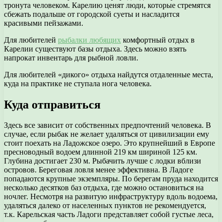
тронута человеком. Карелию ценят люди, которые стремятся
сбежать подальше от городской суеты и насладится
красивыми пейзажами.
Для любителей
рыбалки любящих
комфортный отдых в
Карелии существуют базы отдыха. Здесь можно взять
напрокат инвентарь для рыбной ловли.
Для любителей «дикого» отдыха найдутся отдаленные места,
куда на практике не ступала нога человека.
Куда отправиться
Здесь все зависит от собственных предпочтений человека. В
случае, если рыбак не желает удаляться от цивилизации ему
стоит поехать на Ладожское озеро. Это крупнейший в Европе
пресноводный водоем длинной 219 км шириной 125 км.
Глубина достигает 230 м. Рыбачить лучше с лодки вблизи
островов. Береговая ловля менее эффективна. В Ладоге
попадаются крупные экземпляры. По берегам пруда находится
несколько десятков баз отдыха, где можно остановиться на
ночлег. Несмотря на развитую инфраструктуру вдоль водоема,
удаляться далеко от населенных пунктов не рекомендуется,
т.к. Карельская часть Ладоги представляет собой густые леса,