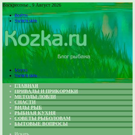
Воскресенье , 9 Август 2026
Войти
Switch skin
Меню
Switch skin
ГЛАВНАЯ
ПРИВАДЫ И ПРИКОРМКИ
МЕТОДЫ ЛОВЛИ
СНАСТИ
ВИДЫ РЫБ
РЫБНАЯ КУХНЯ
СОВЕТЫ РЫБОЛОВАМ
БЫТОВЫЕ ВОПРОСЫ
Искать