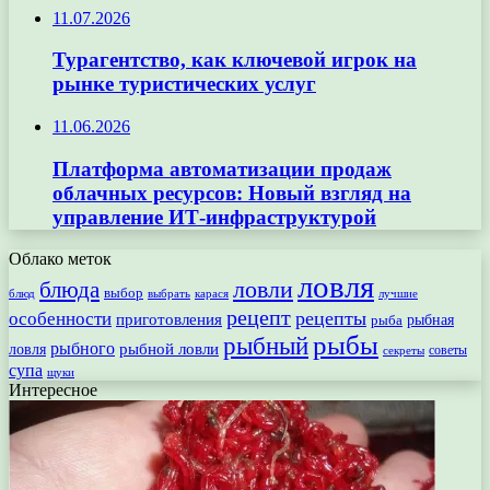
11.07.2026
Турагентство, как ключевой игрок на
рынке туристических услуг
11.06.2026
Платформа автоматизации продаж
облачных ресурсов: Новый взгляд на
управление ИТ-инфраструктурой
Облако меток
ловля
ловли
блюда
выбор
блюд
выбрать
лучшие
карася
рецепт
рецепты
особенности
приготовления
рыбная
рыба
рыбы
рыбный
рыбного
рыбной ловли
ловля
секреты
советы
супа
щуки
Интересное