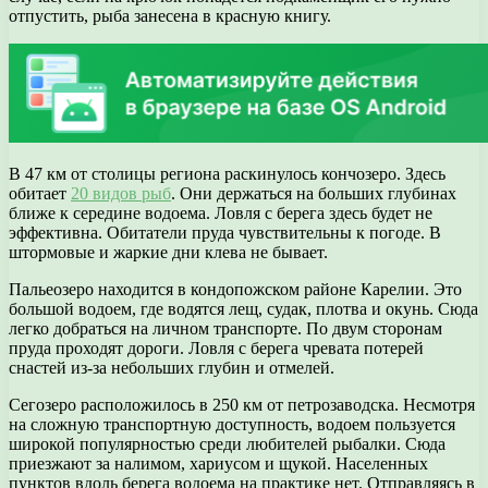
отпустить, рыба занесена в красную книгу.
В 47 км от столицы региона раскинулось кончозеро. Здесь
обитает
20 видов рыб
. Они держаться на больших глубинах
ближе к середине водоема. Ловля с берега здесь будет не
эффективна. Обитатели пруда чувствительны к погоде. В
штормовые и жаркие дни клева не бывает.
Пальеозеро находится в кондопожском районе Карелии. Это
большой водоем, где водятся лещ, судак, плотва и окунь. Сюда
легко добраться на личном транспорте. По двум сторонам
пруда проходят дороги. Ловля с берега чревата потерей
снастей из-за небольших глубин и отмелей.
Сегозеро расположилось в 250 км от петрозаводска. Несмотря
на сложную транспортную доступность, водоем пользуется
широкой популярностью среди любителей рыбалки. Сюда
приезжают за налимом, хариусом и щукой. Населенных
пунктов вдоль берега водоема на практике нет. Отправляясь в