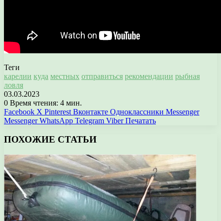
Теги
карелии
куда
местных
отправиться
рекомендации
рыбная
ловля
03.03.2023
0
Время чтения: 4 мин.
Facebook
X
Pinterest
Вконтакте
Одноклассники
Messenger
Messenger
WhatsApp
Telegram
Viber
Печатать
ПОХОЖИЕ СТАТЬИ