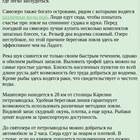
где легко заблудиться.
Сямозеро также богато островами, рядом с которыми водятся
различные виды рыб
. Люди едут сюда, чтобы попытать
счастье при ловле на спиннинг судака и щуки. Перед
поездкой на сямозеро лучше купить несколько комплектов
запасных блесен, т.к. Рельеф дна водоема сложный. Озеро
неглубокое, по этой причине береговая ловля здесь не
эффективнее чем на Ладоге.
Река шуя славится не только своим быстрым течением, однако
и обилием рыбных запасов. Выловить трофей здесь можно на
самые простые удочки. Близость населенных пунктов по всей
длине русла даёт возможность без труда добраться до водоема.
Кроме рыбы здесь водятся раки, что свидетельствует о чистоте
воды.
Машеозеро находится в 28 км от столицы Карелии
петрозаводска. Удобная береговая линия гарантирует
возможность использовать различные методики ловли.
Видовой запас скудный: окунь, плотва, а еще щука. Рыбаки
ценят водоем за транспортную доступность.
До святозера от петрозаводска можно добраться на
автомобиле за 2 часа. Сюда едут за лещом и плотвой. В
случае, если на крючок попадется подкаменщик его нужно