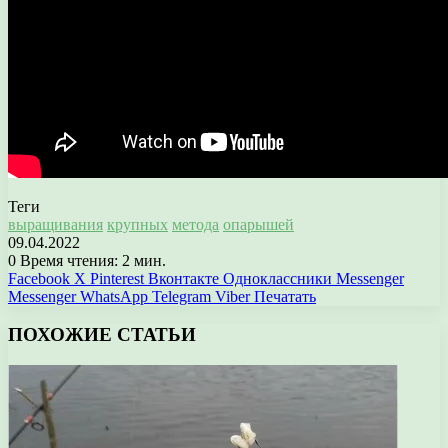
Теги
выращивания
крупных
метода
опарышей
09.04.2022
0
Время чтения: 2 мин.
Facebook
X
Pinterest
Вконтакте
Одноклассники
Messenger
Messenger
WhatsApp
Telegram
Viber
Печатать
ПОХОЖИЕ СТАТЬИ