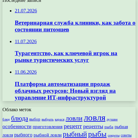
Последние записи
21.07.2026
Ветеринарная служба клиники, как забота о
состоянии питомцев
11.07.2026
Турагентство, как ключевой игрок на
рынке туристических услуг
11.06.2026
Платформа автоматизации продаж
облачных ресурсов: Новый взгляд на
управление ИТ-инфраструктурой
Облако меток
ловля
ловли
блюда
выбор
блюд
выбрать
лучшие
карася
рецепт
рецепты
особенности
приготовления
рыбная
рыба
рыбы
рыбный
рыбного
рыбной ловли
ловля
секреты
советы