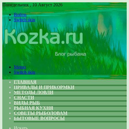
Понедельник , 10 Август 2026
Войти
Switch skin
Меню
Switch skin
ГЛАВНАЯ
ПРИВАДЫ И ПРИКОРМКИ
МЕТОДЫ ЛОВЛИ
СНАСТИ
ВИДЫ РЫБ
РЫБНАЯ КУХНЯ
СОВЕТЫ РЫБОЛОВАМ
БЫТОВЫЕ ВОПРОСЫ
Искать