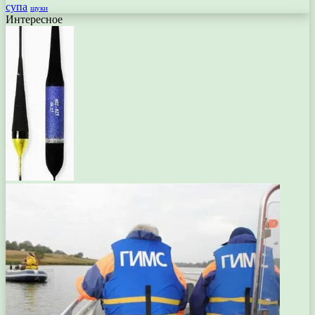
супа
щуки
Интересное