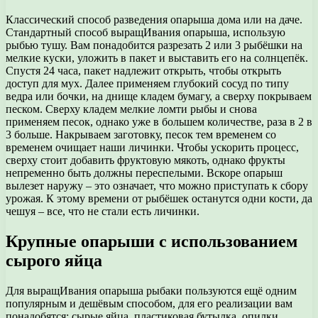
Классический способ разведения опарыша дома или на даче.
Стандартный способ выращИвания опарыша, использую
рыбью тушу. Вам понадобится разрезать 2 или 3 рыбёшки на
мелкие куски, уложить в пакет и выставить его на солнцепёк.
Спустя 24 часа, пакет надлежит открыть, чтобы открыть
доступ для мух. Далее применяем глубокий сосуд по типу
ведра или бочки, на днище кладем бумагу, а сверху покрываем
песком. Сверху кладем мелкие ломти рыбы и снова
применяем песок, однако уже в большем количестве, раза в 2 в
3 больше. Накрываем заготовку, песок тем временем со
временем очищает наши личинки. Чтобы ускорить процесс,
сверху стоит добавить фруктовую мякоть, однако фрукты
непременно быть должны переспелыми. Вскоре опарыш
вылезет наружу – это означает, что можно приступать к сбору
урожая. К этому времени от рыбёшек останутся одни кости, да
чешуя – все, что не стали есть личинки.
Крупные опарыши с использованием
сырого яйца
Для выращИвания опарыша рыбаки пользуются ещё одним
популярным и дешёвым способом, для его реализации вам
понадобятся: сырые яйца, пластиковая бутылка, опилки.