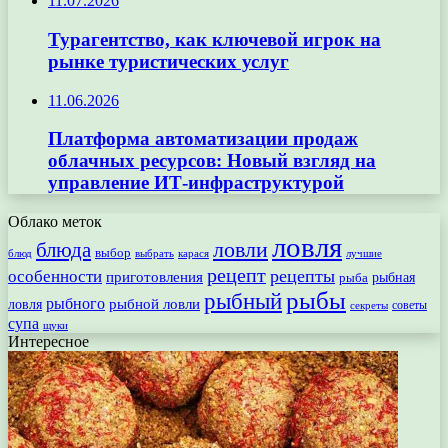
11.07.2026
Турагентство, как ключевой игрок на
рынке туристических услуг
11.06.2026
Платформа автоматизации продаж
облачных ресурсов: Новый взгляд на
управление ИТ-инфраструктурой
Облако меток
ловля
ловли
блюда
выбор
блюд
выбрать
лучшие
карася
рецепт
рецепты
особенности
приготовления
рыбная
рыба
рыбы
рыбный
рыбного
рыбной ловли
ловля
секреты
советы
супа
щуки
Интересное