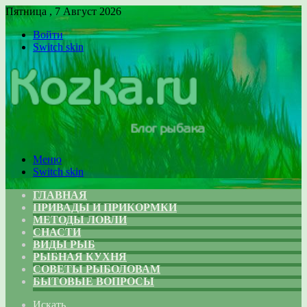
Пятница , 7 Август 2026
Войти
Switch skin
Меню
Switch skin
ГЛАВНАЯ
ПРИВАДЫ И ПРИКОРМКИ
МЕТОДЫ ЛОВЛИ
СНАСТИ
ВИДЫ РЫБ
РЫБНАЯ КУХНЯ
СОВЕТЫ РЫБОЛОВАМ
БЫТОВЫЕ ВОПРОСЫ
Искать