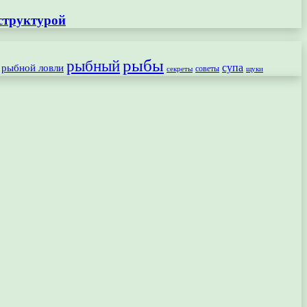
структурой
рыбы
рыбный
рыбной ловли
супа
секреты
советы
щуки