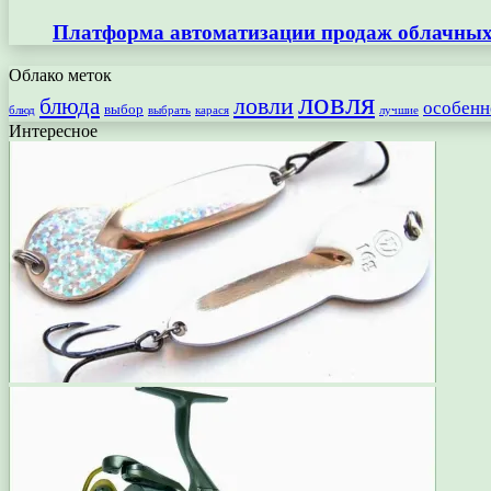
Платформа автоматизации продаж облачных 
Облако меток
ловля
ловли
блюда
особенн
выбор
блюд
выбрать
лучшие
карася
Интересное