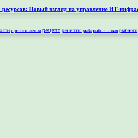
ресурсов: Новый взгляд на управление ИТ-инфра
рецепт
рецепты
ости
рыбного
приготовления
рыбная ловля
рыба