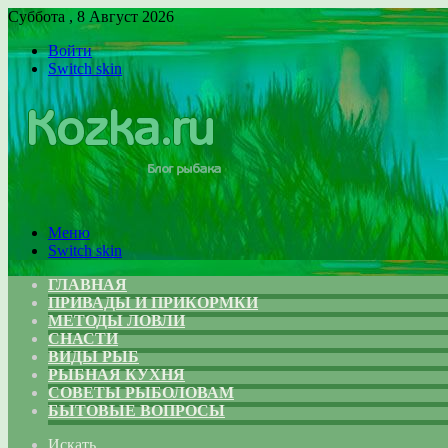
Суббота , 8 Август 2026
Войти
Switch skin
Меню
Switch skin
ГЛАВНАЯ
ПРИВАДЫ И ПРИКОРМКИ
МЕТОДЫ ЛОВЛИ
СНАСТИ
ВИДЫ РЫБ
РЫБНАЯ КУХНЯ
СОВЕТЫ РЫБОЛОВАМ
БЫТОВЫЕ ВОПРОСЫ
Искать