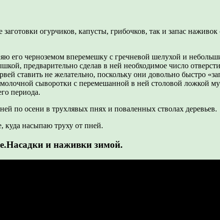
заготовки огурчиков, капусты, грибочков, так и запас наживок с
няю его черноземом вперемешку с гречневой шелухой и небольш
кой, предварительно сделав в ней необходимое число отверстий
вей ставить не желательно, поскольку они довольно быстро «за
молочной сыворотки с перемешанной в ней столовой ложкой муки
го периода.
здней по осени в трухлявых пнях и поваленных стволах деревьев.
, куда насыпаю труху от пней.
е.Насадки и наживки зимой.