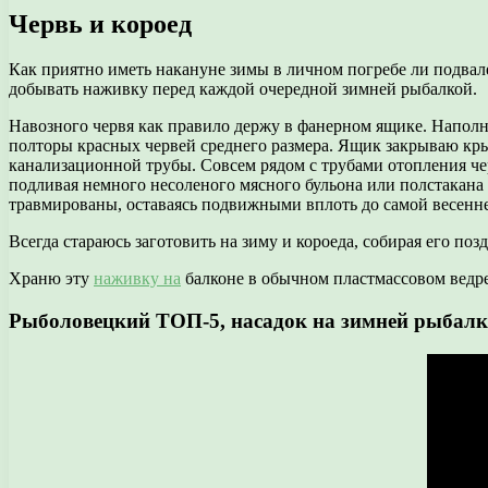
Червь и короед
Как приятно иметь накануне зимы в личном погребе ли подвале 
добывать наживку перед каждой очередной зимней рыбалкой.
Навозного червя как правило держу в фанерном ящике. Напол
полторы красных червей среднего размера. Ящик закрываю крыш
канализационной трубы. Совсем рядом с трубами отопления чер
подливая немного несоленого мясного бульона или полстакана 
травмированы, оставаясь подвижными вплоть до самой весенне
Всегда стараюсь заготовить на зиму и короеда, собирая его по
Храню эту
наживку на
балконе в обычном пластмассовом ведре
Рыболовецкий ТОП-5, насадок на зимней рыбалк