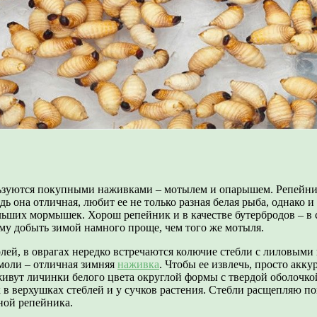
ьзуются покупными наживками – мотылем и опарышем. Репейник
дь она отличная, любит ее не только разная белая рыба, однако
ольших мормышек. Хорош репейник и в качестве бутербродов – в
ому добыть зимой намного проще, чем того же мотыля.
полей, в оврагах нередко встречаются колючие стебли с лиловым
 моли – отличная зимняя
наживка
. Чтобы ее извлечь, просто акк
живут личинки белого цвета округлой формы с твердой оболочко
в верхушках стеблей и у сучков растения. Стебли расщепляю п
ной репейника.