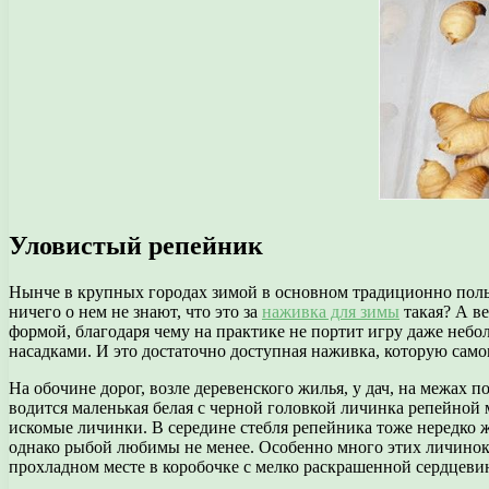
Уловистый репейник
Нынче в крупных городах зимой в основном традиционно пол
ничего о нем не знают, что это за
наживка для зимы
такая? А ве
формой, благодаря чему на практике не портит игру даже неб
насадками. И это достаточно доступная наживка, которую сам
На обочине дорог, возле деревенского жилья, у дач, на межах 
водится маленькая белая с черной головкой личинка репейной
искомые личинки. В середине стебля репейника тоже нередко 
однако рыбой любимы не менее. Особенно много этих личинок 
прохладном месте в коробочке с мелко раскрашенной сердцеви