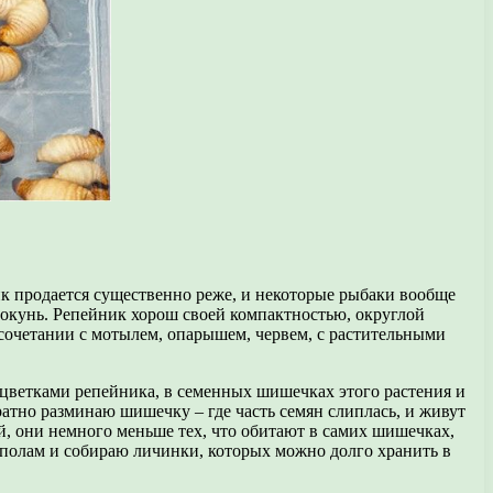
 продается существенно реже, и некоторые рыбаки вообще
 и окунь. Репейник хорош своей компактностью, округлой
 сочетании с мотылем, опарышем, червем, с растительными
и цветками репейника, в семенных шишечках этого растения и
уратно разминаю шишечку – где часть семян слиплась, и живут
й, они немного меньше тех, что обитают в самих шишечках,
ополам и собираю личинки, которых можно долго хранить в