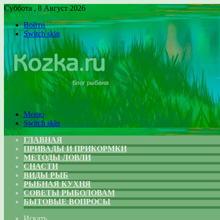
Суббота , 8 Август 2026
Войти
Switch skin
Меню
Switch skin
ГЛАВНАЯ
ПРИВАДЫ И ПРИКОРМКИ
МЕТОДЫ ЛОВЛИ
СНАСТИ
ВИДЫ РЫБ
РЫБНАЯ КУХНЯ
СОВЕТЫ РЫБОЛОВАМ
БЫТОВЫЕ ВОПРОСЫ
Искать