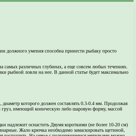
ичии должного умения способна принести рыбаку просто
а самых различных глубинах, а еще совсем любых течениях.
ики рыбной ловли на нее. В данной статье будет максимально
, диаметр которого должен составлять 0.3-0.4 мм. Продолжая
гой груз, имеющий коническую либо шаровую форму, массой
ки надлежит оснастить Двумя короткими (не более 10-20 см)
динарные. Жало крючка необходимо замаскировать щетиной,
одя распушить. На цевье с получившимися метелками можно