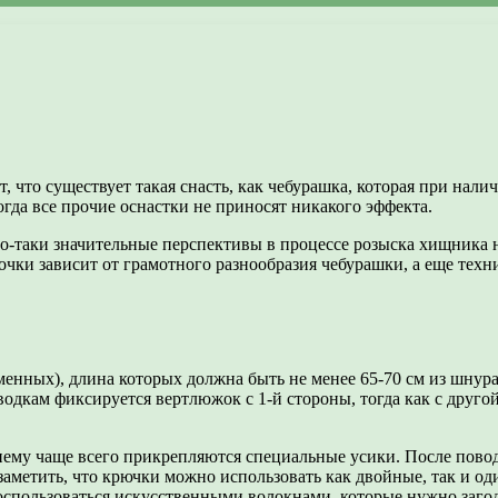
, что существует такая снасть, как чебурашка, которая при нал
огда все прочие оснастки не приносят никакого эффекта.
-таки значительные перспективы в процессе розыска хищника н
очки зависит от грамотного разнообразия чебурашки, а еще техн
менных), длина которых должна быть не менее 65-70 см из шнура
оводкам фиксируется вертлюжок с 1-й стороны, тогда как с дру
нему чаще всего прикрепляются специальные усики. После повод
заметить, что крючки можно использовать как двойные, так и о
воспользоваться искусственными волокнами, которые нужно заг