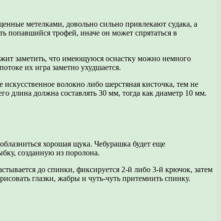
щенные метелками, довольно сильно привлекают судака, а
ть попавшийся трофей, иначе он может спрятаться в
длежит заметить, что имеющуюся оснастку можно немного
потоке их игра заметно ухудшается.
 искусственное волокно либо шерстяная кисточка, тем не
о длина должна составлять 30 мм, тогда как диаметр 10 мм.
соблазниться хорошая щука. Чебурашка будет еще
бку, созданную из поролона.
ывается до спинки, фиксируется 2-й либо 3-й крючок, затем
рисовать глазки, жабры и чуть-чуть притемнить спинку.