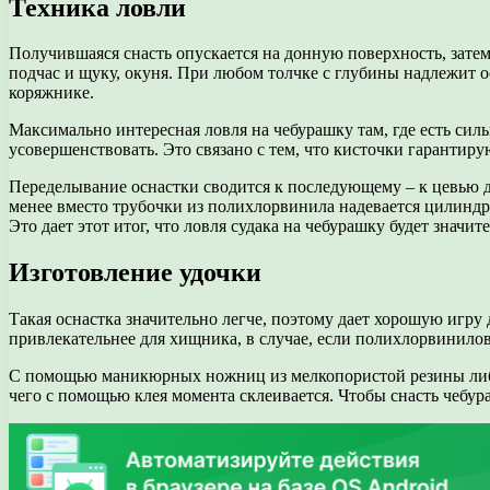
Техника ловли
Получившаяся снасть опускается на донную поверхность, затем
подчас и щуку, окуня. При любом толчке с глубины надлежит о
коряжнике.
Максимально интересная ловля на чебурашку там, где есть сил
усовершенствовать. Это связано с тем, что кисточки гарантиру
Переделывание оснастки сводится к последующему – к цевью д
менее вместо трубочки из полихлорвинила надевается цилиндр,
Это дает этот итог, что ловля судака на чебурашку будет значи
Изготовление удочки
Такая оснастка значительно легче, поэтому дает хорошую игру 
привлекательнее для хищника, в случае, если полихлорвинило
С помощью маникюрных ножниц из мелкопористой резины либо п
чего с помощью клея момента склеивается. Чтобы снасть чебура