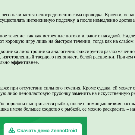
 чего начинается непосредственно сама проводка. Крючки, осна
существлять интенсивную подсечку, а после немедленно достава
ьное течение, так как встречные потоки играют с насадкой. На
ют хорошую игру лишь на быстром течении, тогда как на слабом 
войника либо тройника аналогично фиксируется разлохмаченное
 изготовленный твердого пенопласта белой расцветки. Причем ег
тельно эффективнее.
даже при отсутствии сильного течения. Кроме судака, ей может 
вую либо пенопластовую трубочку заменить на искусственную ры
оролона выстригается рыбка, после с помощью лезвия распласт
шка имела большее сходство с рыбкой, ее можно раскрасить – на