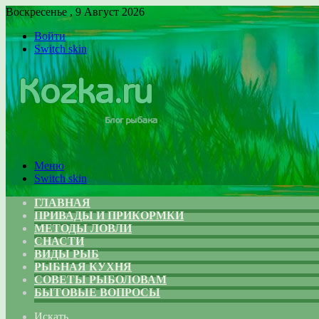
Воскресенье , 9 Август 2026
Войти
Switch skin
Меню
Switch skin
ГЛАВНАЯ
ПРИВАДЫ И ПРИКОРМКИ
МЕТОДЫ ЛОВЛИ
СНАСТИ
ВИДЫ РЫБ
РЫБНАЯ КУХНЯ
СОВЕТЫ РЫБОЛОВАМ
БЫТОВЫЕ ВОПРОСЫ
Искать