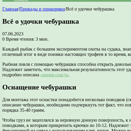
Главная
/
Привады и прикормки
/
Всё о удочки чебурашка
Всё о удочки чебурашка
07.06.2023
0
Время чтения: 3 мин.
Каждый рыбак с большим экспериментом охоты на судака, знает
отличный итог в виде поимки настоящих трофеев в то время, к
Рыбная ловля с помощью чебурашки способна открыть довольно
Надлежит заметить, что максимальная результативность этот уд
подробно описана
данная снасть
.
Оснащение чебурашки
Для монтажа этот оснастки понадобится несколько поводков (с
описание чебурашки, необходимо подчеркнуть тот факт, что п
порядка 35-40 грамм.
Чтобы груз не зацеплялся за неровную донную поверхность, к 
поводками, к которым прикрепить крючки no 10-12. Надлежит 
фиксируемой на цевье с использованием клея, ниток. Можно 