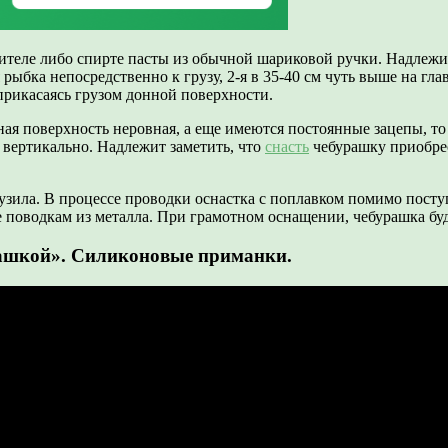
теле либо спирте пасты из обычной шариковой ручки. Надлежит 
рыбка непосредственно к грузу, 2-я в 35-40 см чуть выше на гла
прикасаясь грузом донной поверхности.
нная поверхность неровная, а еще имеются постоянные зацепы, 
 вертикально. Надлежит заметить, что
снасть
чебурашку приобрес
рузила. В процессе проводки оснастка с поплавком помимо пост
поводкам из металла. При грамотном оснащении, чебурашка буде
рашкой». Силиконовые приманки.