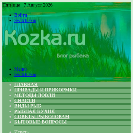
Пятница , 7 Август 2026
Войти
Switch skin
Меню
Switch skin
ГЛАВНАЯ
ПРИВАДЫ И ПРИКОРМКИ
МЕТОДЫ ЛОВЛИ
СНАСТИ
ВИДЫ РЫБ
РЫБНАЯ КУХНЯ
СОВЕТЫ РЫБОЛОВАМ
БЫТОВЫЕ ВОПРОСЫ
Искать