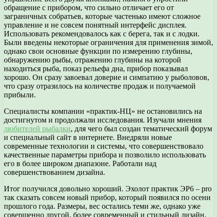
обращение с прибором, что сильно отличает его от
заграничных собратьев, которые частенько имеют сложное
управление и не совсем понятный интерфейс дисплея.
Использовать рекомендовалось как с берега, так и с лодки.
Были введены некоторые ограничения для применения зимой,
однако свои основные функции по измерению глубины,
обнаружению рыбы, отражению глубины на которой
находиться рыба, показ рельефа дна, прибор показывал
хорошо. Он сразу завоевал доверие и симпатию у рыболовов,
что сразу отразилось на количестве продаж и получаемой
прибыли.
Специалисты компании «практик-НЦ» не остановились на
достигнутом и продолжали исследования. Изучали мнения
любителей рыбалки
, для чего был создан тематический форум
и специальный сайт в интернете. Внедряли новые
современные технологии и системы, что совершенствовало
качественные параметры прибора и позволило использовать
его в более широком диапазоне. Работали над
совершенствованием дизайна.
Итог получился довольно хороший. Эхолот практик ЭР6 – pro
так сказать совсем новый прибор, который появился по осени
прошлого года. Размеры, вес остались теми же, однако уже
совершенно другой, более современный и стильный дизайн.