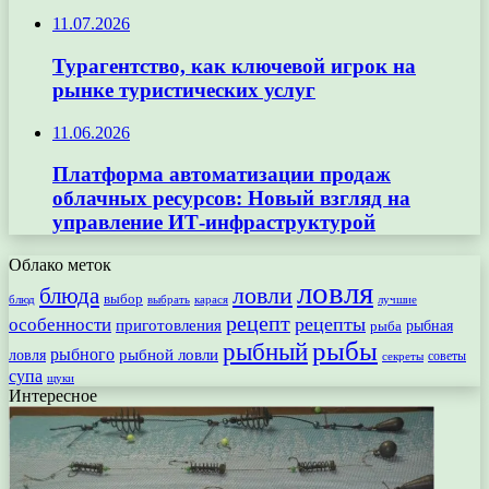
11.07.2026
Турагентство, как ключевой игрок на
рынке туристических услуг
11.06.2026
Платформа автоматизации продаж
облачных ресурсов: Новый взгляд на
управление ИТ-инфраструктурой
Облако меток
ловля
ловли
блюда
выбор
блюд
выбрать
лучшие
карася
рецепт
рецепты
особенности
приготовления
рыбная
рыба
рыбы
рыбный
рыбного
рыбной ловли
ловля
секреты
советы
супа
щуки
Интересное