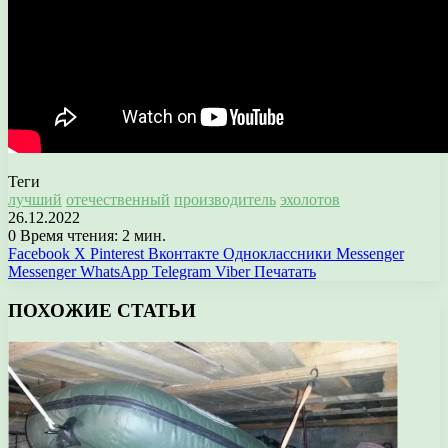
Теги
лучший
отечественный
производитель
эхолотов
26.12.2022
0
Время чтения: 2 мин.
Facebook
X
Pinterest
Вконтакте
Одноклассники
Messenger
Messenger
WhatsApp
Telegram
Viber
Печатать
ПОХОЖИЕ СТАТЬИ