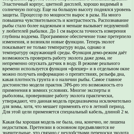
Эластичный корпус, цветной дисплей, хорошо видимый в
солнечную погоду. Еще на большую высоту поднялся уровень
защиты. Процессор по мощности вырос в разы. На много
повышена чувствительность и контрастность. Распознавание
рыбы стало более надежным и меньше вызывает недоумений
у любителей рыбалки. До 1 см выросла точность измерения
глубины водоема. Программное обеспечение тоже претерпело
изменения, и возникли новые функции. Теперь эхолот
показывает не только температуру воды, однако и
температуру окружающей среды. Функция демо-режим даёт
возможность проверить работу эхолота даже дома, не
непременно опускать датчик в воду. В режиме реального
времени используется функция «флешер» и в отдельном окне
можно получать информацию о препятствиях, рельефа дна,
какая плотность грунта и о наличии рыбы. Самое главное
достоинство модели практик ЭР6-pro это возможность его
применения в зимних условиях. Многие эксперты и
рыболовы, проверившие работу эхолота практически,
утверждают, что данная модель предназначена исключительно
для зимы, хотя, что мешает применять его в летний период.
Для этой цели применяется специальный кабель, длиной 2 м.
Какая бы хорошая модель не была, она, конечно, не лишена
недостатков. Претензии в основном предъявляются не
значительные, что связано с неудобствами переноски эхолота