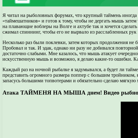
Я читал на рыболовных форумах, что крупный таймень иногда а
«таймешатников» и готов к тому, чтобы не дергать мышь затем т
на плавающие воблеры на Волге и ахтубе так и хочется сделат
сжимал спиннинг, чтобы его не вырвало из расслабленных рук и
Несколько раз были поклевки, затем которых продолжения не б
Пробовал и так. И эдак, однако ни разу не добивался повторной
достаточно слабыми. Мне казалось, что мышь атакует очередно
искусственную мышь и возможно, я делаю какие-то ошибки. Ка
Каждый раз на ночной рыбалке я задумывался, а будет ли тайме
представить огромного размера поппер с большим тройником, н
запасусь большими топвотерами и обязательно сделаю мягкую
Атака ТАЙМЕНЯ НА МЫША днем! Видео рыбной л