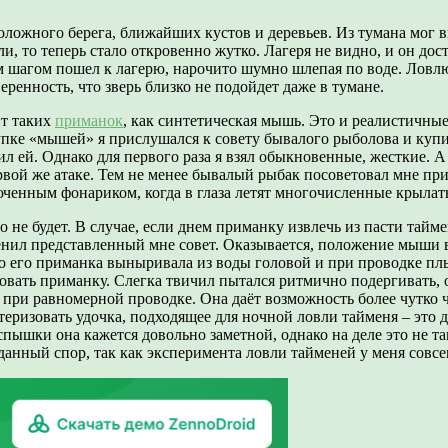
оложного берега, ближайших кустов и деревьев. Из тумана мог в
ли, то теперь стало откровенно жутко. Лагеря не видно, и он дос
м шагом пошел к лагерю, нарочито шумно шлепая по воде. Ловлю
ренность, что зверь близко не подойдет даже в тумане.
т таких
приманок
, как синтетическая мышь. Это и реалистичные
упке «мышей» я прислушался к совету бывалого рыболова и куп
 ей. Однако для первого раза я взял обыкновенные, жесткие. А 
вой же атаке. Тем не менее бывалый рыбак посоветовал мне при
люченным фонариком, когда в глаза летят многочисленные крылат
о не будет. В случае, если днем приманку извлечь из пасти тайме
ценил представленный мне совет. Оказывается, положение мыши в
о его приманка выныривала из воды головой и при проводке пл
овать приманку. Слегка твичил пытался ритмично подергивать, о
о при равномерной проводке. Она даёт возможность более чутко 
еризовать удочка, подходящее для ночной ловли тайменя – это д
 вспышки она кажется довольно заметной, однако на деле это не т
данный спор, так как эксперимента ловли тайменей у меня совсе