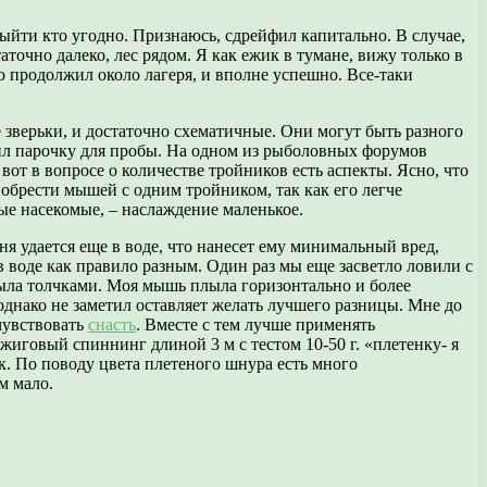
ыйти кто угодно. Признаюсь, сдрейфил капитально. В случае,
таточно далеко, лес рядом. Я как ежик в тумане, вижу только в
 продолжил около лагеря, и вполне успешно. Все-таки
 зверьки, и достаточно схематичные. Они могут быть разного
ил парочку для пробы. На одном из рыболовных форумов
вот в вопросе о количестве тройников есть аспекты. Ясно, что
обрести мышей с одним тройником, так как его легче
ые насекомые, – наслаждение маленькое.
ня удается еще в воде, что нанесет ему минимальный вред,
 воде как правило разным. Один раз мы еще засветло ловили с
ыла толчками. Моя мышь плыла горизонтально и более
днако не заметил оставляет желать лучшего разницы. Мне до
чувствовать
снасть
. Вместе с тем лучше применять
жиговый спиннинг длиной 3 м с тестом 10-50 г. «плетенку- я
ак. По поводу цвета плетеного шнура есть много
м мало.