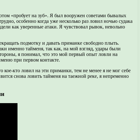
потом «пробует на зуб». Я был вооружен советами бывалых
 трудно, особенно когда уже несколько раз ловил ночью судака
ядели как уверенные атаки. Я чувствовал рывок, невольно
рекращать подмотку и давать приманке свободно плыть.
аки именно тайменя, так как, на мой взгляд, удары были
тороны, я понимал, что это мой первый опыт ловли на
йменю при первом контакте.
 кое-кто ловил на эти приманки, тем не менее я не мог себе
ивится снова ловить тайменя на таежной реке, я непременно
ни