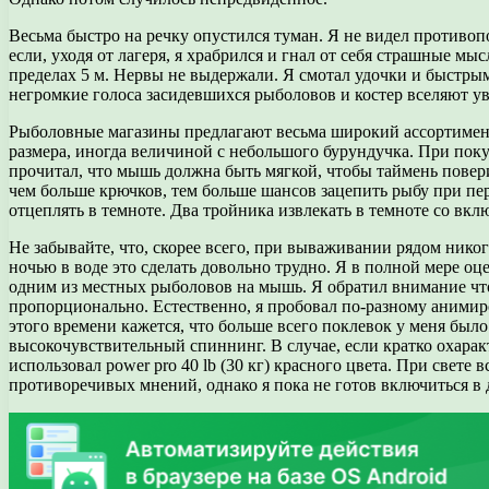
Весьма быстро на речку опустился туман. Я не видел противоп
если, уходя от лагеря, я храбрился и гнал от себя страшные мыс
пределах 5 м. Нервы не выдержали. Я смотал удочки и быстры
негромкие голоса засидевшихся рыболовов и костер вселяют уве
Рыболовные магазины предлагают весьма широкий ассортимен
размера, иногда величиной с небольшого бурундучка. При пок
прочитал, что мышь должна быть мягкой, чтобы таймень поверил
чем больше крючков, тем больше шансов зацепить рыбу при пер
отцеплять в темноте. Два тройника извлекать в темноте со вк
Не забывайте, что, скорее всего, при вываживании рядом никог
ночью в воде это сделать довольно трудно. Я в полной мере о
одним из местных рыболовов на мышь. Я обратил внимание чт
пропорционально. Естественно, я пробовал по-разному анимир
этого времени кажется, что больше всего поклевок у меня был
высокочувствительный спиннинг. В случае, если кратко охаракт
использовал power pro 40 lb (30 кг) красного цвета. При свете
противоречивых мнений, однако я пока не готов включиться в 