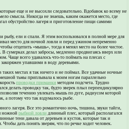
оторые еще и не высохли следовательно. Вдобавок ко всему не
мело смысла. Никогда не знаешь, каким окажется место, где
олагал обустройство лагеря и приготовление пищи самими
 рыбу, ели и спали. Я этим воспользовался в полной мере для
тривал место для ночной ловли и перед ужином непременно
чтобы отцепить «мышь», тогда я менял место на более чистое.
. В сумерках делал забросы, медленно продвигаясь вверх или
ом. Чаще всего удавалось что-то поймать на плесах с
и закоряжен упавшими в воду деревьями.
 таких местах я так ничего и не поймал. Все удачные ночные
ромешной тьмы приплывала к моим ногам параллельно
скорость
проводки приманки
методом подсчета. Трудно
ался делать проводку так, будто зверек плыл перпендикулярно
 позволяя течению увлекать мышь по дуге, радиусом которой
, а потому что так вздумалось рыбе.
ого лагеря. Все это романтично ночь, тишина, звуки тайги,
ля ножной
рыбной ловли
длинный плес, который располагался
линные тени давала от деревьев и кустов, которые так и
Чтобы дать понять зверям, что по речке ходит человек.