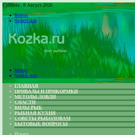
Суббота , 8 Август 2026
Войти
Switch skin
Меню
Switch skin
ГЛАВНАЯ
ПРИВАДЫ И ПРИКОРМКИ
МЕТОДЫ ЛОВЛИ
СНАСТИ
ВИДЫ РЫБ
РЫБНАЯ КУХНЯ
СОВЕТЫ РЫБОЛОВАМ
БЫТОВЫЕ ВОПРОСЫ
Искать