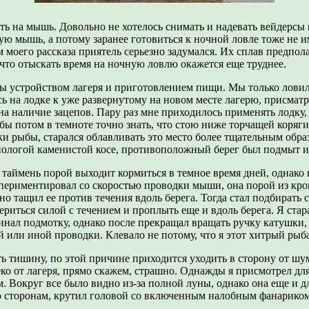
 на мышь. Довольно не хотелось снимать и надевать вейдерсы к
ую мышь, а потому заранее готовиться к ночной ловле тоже не и
тем моего рассказа приятель серьезно задумался. Их сплав предп
 что отыскать время на ночную ловлю окажется еще труднее.
ы устройством лагеря и приготовлением пищи. Мы только ловили
сь на лодке к уже развернутому на новом месте лагерю, присма
а наличие зацепов. Пару раз мне приходилось применять лодку, 
бы потом в темноте точно знать, что стою ниже торчащей коряги
и рыбы, старался облавливать это место более тщательным образ
а пологой каменистой косе, противоположный берег был подмыт 
таймень порой выходит кормиться в темное время дней, однако в
кспериментировал со скоростью проводки мыши, она порой из к
но тащил ее против течения вдоль берега. Тогда стал подбирать 
ериться силой с течением и проплыть еще и вдоль берега. Я стар
чинал подмотку, однако после прекращал вращать ручку катушки,
или иной проводки. Клевало не потому, что я этот хитрый рыбак
тишину, по этой причине приходится уходить в сторону от шумн
леко от лагеря, прямо скажем, страшно. Однажды я присмотрел д
м. Вокруг все было видно из-за полной луны, однако она еще и д
 сторонам, крутил головой со включенным налобным фанариком. 