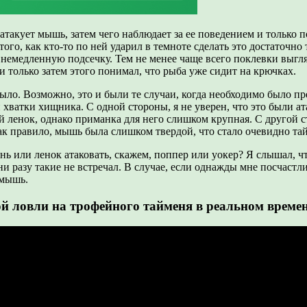
такует мышь, затем чего наблюдает за ее поведением и только 
ого, как кто-то по ней ударил в темноте сделать это достаточно
ь немедленную подсечку. Тем не менее чаще всего поклевки выгл
 только затем этого понимал, что рыба уже сидит на крючках.
ыло. Возможно, это и были те случаи, когда необходимо было п
 хватки хищника. С одной стороны, я не уверен, что это были ат
й ленок, однако приманка для него слишком крупная. С другой с
к правило, мышь была слишком твердой, что стало очевидно та
нь или ленок атаковать, скажем, поппер или уокер? Я слышал, что
и разу такие не встречал. В случае, если однажды мне посчастл
 мышь.
овли на трофейного тайменя в реальном време