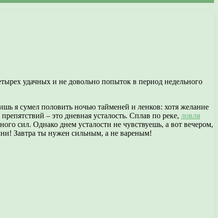
четырех удачных и не довольно попыток в период недельного
лишь я сумел половить ночью тайменей и ленков: хотя желание
 препятствий – это дневная усталость. Сплав по реке,
ловля
ного сил. Однако днем усталости не чувствуешь, а вот вечером,
хни! Завтра ты нужен сильным, а не вареным!