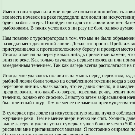
Именно они тормозили мои первые попытки попробовать ловить
все места ночевок на реке подходили для ловли на искусственн
будет разбит лагерь. Подойдет оно для этот ловли или нет. За
рыболовами. В таких условиях я ни разу не был, однако думаю
Нам повезло с туроператором в том, что мы не были обременен
разведки мест для ночной ловли. Делал это просто. Приближая
пристреливался к противоположному берегу и проверял место н
Иногда отмечал на берегу какой-нибудь приметный камень, что
вниз по реке. Как только случались первые поклевки или поимк
замедленным течением. Так как лагерь всегда располагался н
Иногда мне удавалось половить на мышь перед перекатом, куда 
рыбной ловли были только на ослабленном течении когда я э
береговой линии. Оказывалось, что ее давно снесло, и я медлен
предположить, что какой-то зверек, переплыв речку, решит пом
течению, однако его сносило. Зачастую затем забрасывания на
был плетеный шнур. Тем не менее не заметил преимущества той 
В сумерках при ловле на искусственную мышь нужно соблюдать 
журчание реки. Тем не менее звери ночью не спят. Уходить да
выше лагеря, и уже в густых сумерках ушел больше чем за 500 
рисовали мне притаившегося медведя. Я постоянно озирался по
Однако потом случилось непредвиденное.