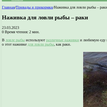
Главная
/
Привады и прикормки
/
Наживка для ловли рыбы – рак
Наживка для ловли рыбы – раки
23.03.2023
0
Время чтения: 2 мин.
В
ловле рыбы
используют
различные наживки
и любимую еду в
о этот наживке
для ловли рыбы
, как раки.