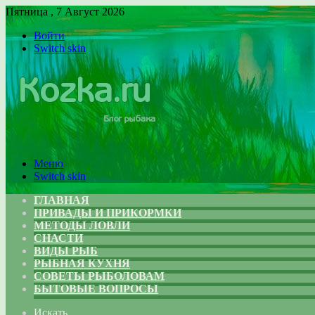
Пятница , 7 Август 2026
Войти
Switch skin
Меню
Switch skin
ГЛАВНАЯ
ПРИВАДЫ И ПРИКОРМКИ
МЕТОДЫ ЛОВЛИ
СНАСТИ
ВИДЫ РЫБ
РЫБНАЯ КУХНЯ
СОВЕТЫ РЫБОЛОВАМ
БЫТОВЫЕ ВОПРОСЫ
Искать