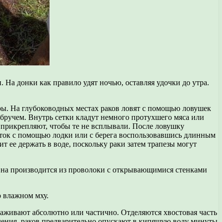
. На донки как правило удят ночью, оставляя удочки до утра.
ры. На глубоководных местах раков ловят с помощью ловушек
 обручем. Внутрь сетки кладут немного протухшего мяса или
прикрепляют, чтобы те не всплывали. После ловушку
асток с помощью лодки или с берега воспользовавшись длинным
ит ее держать в воде, поскольку раки затем трапезы могут
 Она производится из проволоки с открывающимися стенками
о влажном мху.
саживают абсолютно или частично. Отделяются хвостовая часть
даления, раков предварительно опускают в кипящую воду минуты