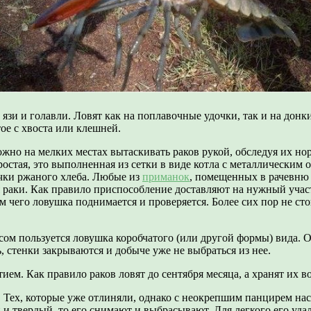
язи и голавли. Ловят как на поплавочные удочки, так и на донки
ое с хвоста или клешней.
но на мелких местах вытаскивать раков рукой, обследуя их но
ростая, это выполненная из сетки в виде котла с металлическим
чки ржаного хлеба. Любые из
приманок
, помещенных в рачевню 
тся раки. Как правило приспособление доставляют на нужный уч
тем чего ловушка поднимается и проверяется. Более сих пор не сто
сом пользуется ловушка коробчатого (или другой формы) вида.
, стенки закрываются и добыче уже не выбраться из нее.
м. Как правило раков ловят до сентября месяца, а хранят их в
 Тех, которые уже отлиняли, однако с неокрепшим панцирем на
й и твердый, то его снимают и выбрасывают. Для легкого его у