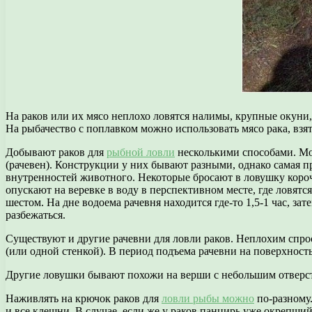
На раков или их мясо неплохо ловятся налимы, крупные окуни, 
На рыбачество с поплавком можно использовать мясо рака, взят
Добывают раков для
рыбной ловли
несколькими способами. Мож
(рачевен). Конструкции у них бывают разными, однако самая п
внутренностей животного. Некоторые бросают в ловушку коро
опускают на веревке в воду в перспективном месте, где ловя
шестом. На дне водоема рачевня находится где-то 1,5-1 час, за
разбежаться.
Существуют и другие рачевни для ловли раков. Неплохим спро
(или одной стенкой). В период подъема рачевни на поверхность
Другие ловушки бывают похожи на верши с небольшим отверстие
Наживлять на крючок раков для
ловли рыбы можно
по-разному.
и все клешни. В случае, если же у раков панцирь уже окрепши