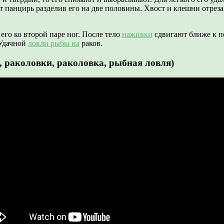
ляют панцирь разделив его на две половины. Хвост и клешни отре
его ко второй паре ног. После тело
наживки
сдвигают ближе к по
 Удачной
ловли рыбы на
раков.
 раколовки, раколовка, рыбная ловля)