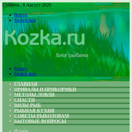
Суббота , 8 Август 2026
Войти
Switch skin
Меню
Switch skin
ГЛАВНАЯ
ПРИВАДЫ И ПРИКОРМКИ
МЕТОДЫ ЛОВЛИ
СНАСТИ
ВИДЫ РЫБ
РЫБНАЯ КУХНЯ
СОВЕТЫ РЫБОЛОВАМ
БЫТОВЫЕ ВОПРОСЫ
Искать