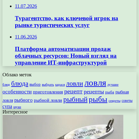
11.07.2026
Турагентство, как ключевой игрок на
рынке туристических услуг
11.06.2026
Платформа автоматизации продаж
облачных ресурсов: Новый взгляд на
управление ИТ-инфраструктурой
Облако меток
ловля
ловли
блюда
выбор
блюд
выбрать
лучшие
карася
рецепт
рецепты
особенности
приготовления
рыбная
рыба
рыбы
рыбный
рыбного
рыбной ловли
ловля
секреты
советы
супа
щуки
Интересное