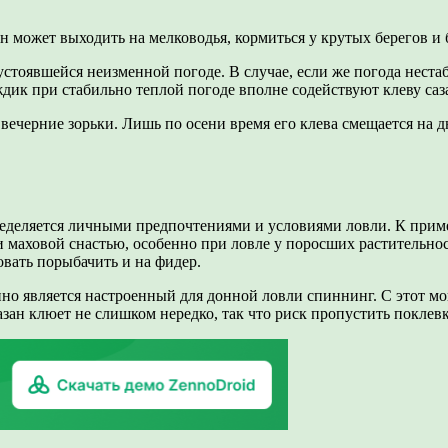
н может выходить на мелководья, кормиться у крутых берегов и б
устоявшейся неизменной погоде. В случае, если же погода нестаб
ждик при стабильно теплой погоде вполне содействуют клеву саз
и вечерние зорьки. Лишь по осени время его клева смещается на
еделяется личными предпочтениями и условиями ловли. К приме
 маховой снастью, особенно при ловле у поросших растительнос
вать порыбачить и на фидер.
но является настроенный для донной ловли спиннинг. С этот 
азан клюет не слишком нередко, так что риск пропустить поклевк