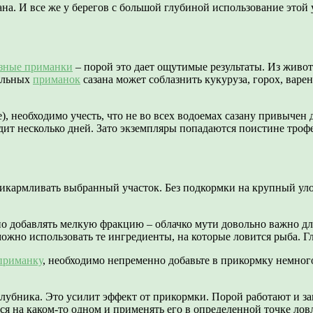
ана. И все же у берегов с большой глубиной использование этой
зные приманки
– порой это дает ощутимые результаты. Из живо
тельных
приманок
сазана может соблазнить кукуруза, горох, вар
), необходимо учесть, что не во всех водоемах сазану привыче
дит несколько дней. Зато экземпляры попадаются поистине троф
рикармливать выбранный участок. Без подкормки на крупный уло
добавлять мелкую фракцию – облачко мути довольно важно для 
ожно использовать те ингредиенты, на которые ловится рыба. Гл
приманку
, необходимо непременно добавьте в прикормку немно
лубника. Это усилит эффект от прикормки. Порой работают и зап
я на каком-то одном и применять его в определенной точке ловл