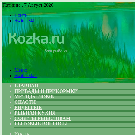
Пятница , 7 Август 2026
Войти
Switch skin
Меню
Switch skin
ГЛАВНАЯ
ПРИВАДЫ И ПРИКОРМКИ
МЕТОДЫ ЛОВЛИ
СНАСТИ
ВИДЫ РЫБ
РЫБНАЯ КУХНЯ
СОВЕТЫ РЫБОЛОВАМ
БЫТОВЫЕ ВОПРОСЫ
Искать