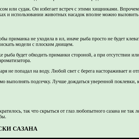
а, сом или судак. Он избегает встреч с этими хищниками. Впроч
еках и использовании животных насадок вполне можно выловить 
тобы приманка не уходила в ил, иначе рыба просто не будет клев
 искать модели с плоским днищем.
е рыба будет обходить приманки стороной, а при отсутствии или
ароматизатора.
аря не попадал на воду. Любой свет с берега настораживает и от
димо выполнять подсечку. Лучше дождаться уверенной поклевки, к
кратилось, так что скрыться от глаз любопытного сазана не так
бы.
ОСКИ САЗАНА