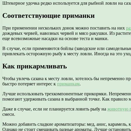
Штекерное удочка редко используется для рыбной ловли на саз
Соответствующие приманки
При применении нескольких донок можно поставить на них
ра
дождевых червей, навозных червей и мясо ракушки. Из расти
еще всевозможные насадки на основе теста и манки.
В случае, если применяются бойлы (заводские или самодельные
привлекать осторожную рыбу к месту ловли. Иногда на это ухо
Как прикармливать
Чтобы увлечь сазана к месту ловли, хотелось бы непременно п
быстро потеряет интерес к
приманкам
.
Лучше использовать трехкомпонентные прикормки. Непременно 
помогают удерживать сазана в выбранной точке. Как правило м
Даже в случае, если не планируется ловить рыбу на
животную 
смеси.
Можно добавить сладкие ароматизаторы: мед, анис, карамель, к
Однако не стоит смешивать разные ароматы. Лучше остановитьс