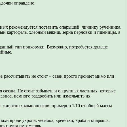
 удочки оправдано.
тных рекомендуется поставить опарышей, личинку ручейника,
еный картофель, хлебный мякиш, зерна перловки и пшеницы, а
н данный тип прикормки. Возможно, потребуется дольше
ейные.
в рассчитывать не стоит – сазан просто пройдет мимо или
сазана. Не стоит забывать и о крупных частицах, которые
авное, немного раздробить или измельчить их.
го животных компонентов: примерно 1/10 от общей массы
ахи вроде укропа, чеснока, креветки, краба и опарыша.
и, ничем не заменяя.