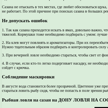
Сазана не отыскать в тех местах, где любит обосноваться щук
не работает. По этой причине при поисках сазана в больших р
Не допускать ошибок
1. Так как сазана приходится искать в ямах, довольно важно, ч
тяжелой. Кормушки тоже необходимо подбирать с умом: лучше
2. На клев могут повлиять и ароматизаторы. При их переизбытк
Нужно тщательным образом подбирать и контролировать силу 
3. При вечерней ловле необходимо стараться, чтобы свет от фон
4. В случае, если кто-то легко подергивает насадку, не необхо
сойдет с крючка.
Соблюдение маскировки
В августе вода становится более прозрачной. Цветение уже пре
стараться ловить рыбу сидя, чтобы не попасть в поле зрения ры
Рыбная ловля на сазан на ДОНУ ЛОВЛЯ НА С