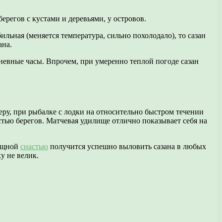
ерегов с кустами и деревьями, у островов.
ильная (меняется температура, сильно похолодало), то сазан
ана.
 дневные часы. Впрочем, при умеренно теплой погоде сазан
ру, при рыбалке с лодки на относительно быстром течении
тью берегов. Матчевая удилище отлично показывает себя на
мощной
снастью
получится успешно выловить сазана в любых
у не велик.