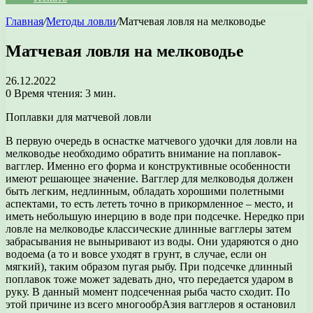
Главная
/
Методы ловли
/
Матчевая ловля на мелководье
Матчевая ловля на мелководье
26.12.2022
0
Время чтения: 3 мин.
Поплавки для матчевой ловли
В первую очередь в оснастке матчевого удочки для ловли на
мелководье необходимо обратить внимание на поплавок-
вагглер. Именно его форма и конструктивные особенности
имеют решающее значение. Вагглер для мелководья должен
быть легким, недлинным, обладать хорошими полетными
аспектами, то есть лететь точно в прикормленное – место, и
иметь небольшую инерцию в воде при подсечке. Нередко при
ловле на мелководье классические длинные вагглеры затем
забрасывания не выныривают из воды. Они ударяются о дно
водоема (а то и вовсе уходят в грунт, в случае, если он
мягкий), таким образом пугая рыбу. При подсечке длинный
поплавок тоже может задевать дно, что передается ударом в
руку. В данный момент подсеченная рыба часто сходит. По
этой причине из всего многообрАзия вагглеров я остановил