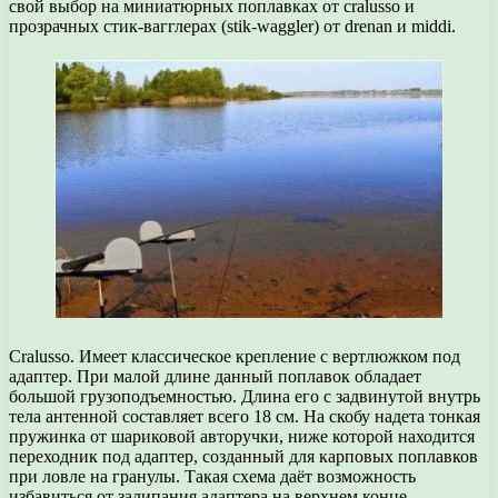
свой выбор на миниатюрных поплавках от cralusso и
прозрачных стик-вагглерах (stik-waggler) от drenan и middi.
Cralusso. Имеет классическое крепление с вертлюжком под
адаптер. При малой длине данный поплавок обладает
большой грузоподъемностью. Длина его с задвинутой внутрь
тела антенной составляет всего 18 см. На скобу надета тонкая
пружинка от шариковой авторучки, ниже которой находится
переходник под адаптер, созданный для карповых поплавков
при ловле на гранулы. Такая схема даёт возможность
избавиться от залипания адаптера на верхнем конце