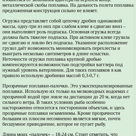
металлической скобы поплавка. На дальность полета поплавка
предложенная конструкция сильно не влияет.
Огрузка представляет собой цепочку дробин одинаковой
массы, одну-три из них при слабом клеве я сдвигаю вниз –
они выполняют роль подпаска. Основная огрузка всегда
должна быть тяжелее подпаска. При активном клеве грузила
не сдвигаю и ловлю без подпаска. Указанное расположение
грузил даёт возможность минимизировать перехлесты и
выиграть несколько сантиметров в длине оснастки.
Неточности огрузки поплавка крупной дробью
компенсируются возможностью подстройки вагглера под
нужный уровень ватерлинии. Для таких поплавков я как
правило использую дробинки массой 0,3-0,7 г.
Прозрачные поплавки-палочки. Это узкоспециализированные
поплавки. Использую их только на мелководных водоемах с
прозрачной водой при ловле на дистанции до 20 м, когда нет
сильного ветра. В таких условиях рыба особенно
настороженно относится к посторонним объектам, и здесь
прозрачные поплавки незаменимы. Кроме прозрачности
большим их плюсом несомненно является мягкое, почти
бесшумное приводнение, которое не пугает рыбу.
Длина моих «палочек» – 18-24 см. Стоит отметить, что