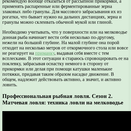
рекомендую вообще отказаться от рассыпной прикормки, а
применять распаренные или ферментированные зерна
злаковых либо гранулы. Для массового забрасывания их из
рогатки, что бывает нужно на дальних дистанциях, зерна и
гранулы можно склеивать обычной мукой или глиной.
Необходимо учитывать, что у поверхности или на мелководье
донная рыба начинает вести себя несколько по-другому,
нежели на большой глубине. На малой глубине она порой
отходит на несколько метров от откормочного стола или вовсе
не реагирует на
приманку
, выдавая себя вместе с тем
всплесками. В этот ситуации я стараюсь спровоцировать ее на
поклевку, забрасывая оснастку немного в сторону от
прикормки или делая при помощи катушки маленькие
потяжки, придавая таким образом насадке движение. В
общем, надлежит действовать активно, а значит, и активно
ловить.
Профессиональная рыбная ловля. Сезон 2.
Матчевая ловля: техника ловли на мелководье