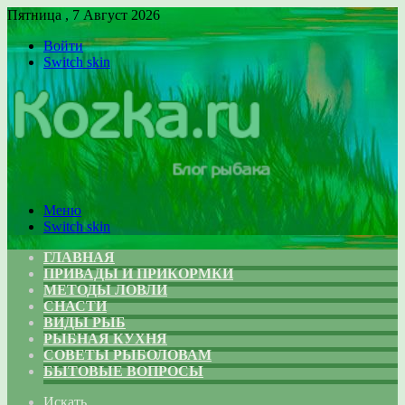
Пятница , 7 Август 2026
Войти
Switch skin
Меню
Switch skin
ГЛАВНАЯ
ПРИВАДЫ И ПРИКОРМКИ
МЕТОДЫ ЛОВЛИ
СНАСТИ
ВИДЫ РЫБ
РЫБНАЯ КУХНЯ
СОВЕТЫ РЫБОЛОВАМ
БЫТОВЫЕ ВОПРОСЫ
Искать