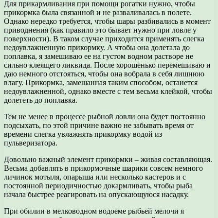
Для прикармливания при помощи рогатки нужно, чтобы
прикормка была связанной и не разваливалась в полете.
Однако нередко требуется, чтобы шары разбивались в момент
приводнения (как правило это бывает нужно при ловле у
поверхности). В таком случае приходится применять слегка
недоувлажненную прикормку. А чтобы она долетала до
поплавка, я замешиваю ее на густом водном растворе не
сильно клеящего ликвида. После хорошенько перемешиваю и
даю немного отстояться, чтобы она вобрала в себя лишнюю
влагу. Прикормка, замешанная таким способом, останется
недоувлажненной, однако вместе с тем весьма клейкой, чтобы
долететь до поплавка.
Тем не менее в процессе рыбной ловли она будет постоянно
подсыхать, по этой причине важно не забывать время от
времени слегка увлажнять прикормку водой из
пульверизатора.
Довольно важный элемент прикормки – живая составляющая.
Весьма добавлять в прикормочные шарики совсем немного
личинок мотыля, опарыша или несколько кастеров и с
постоянной периодичностью докармливать, чтобы рыба
начала быстрее реагировать на опускающуюся насадку.
При обилии в мелководном водоеме рыбьей мелочи я