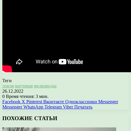
Теги
ловля
матчевая
мелководье
26.12.2022
0
Время чтения: 3 мин.
Facebook
X
Pinterest
Вконтакте
Одноклассники
Messenger
Messenger
WhatsApp
Telegram
Viber
Печатать
ПОХОЖИЕ СТАТЬИ