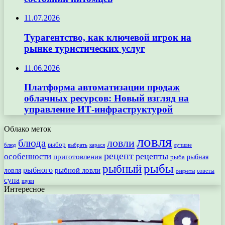
11.07.2026
Турагентство, как ключевой игрок на
рынке туристических услуг
11.06.2026
Платформа автоматизации продаж
облачных ресурсов: Новый взгляд на
управление ИТ-инфраструктурой
Облако меток
ловля
ловли
блюда
выбор
блюд
выбрать
лучшие
карася
рецепт
рецепты
особенности
приготовления
рыбная
рыба
рыбы
рыбный
рыбного
рыбной ловли
ловля
секреты
советы
супа
щуки
Интересное