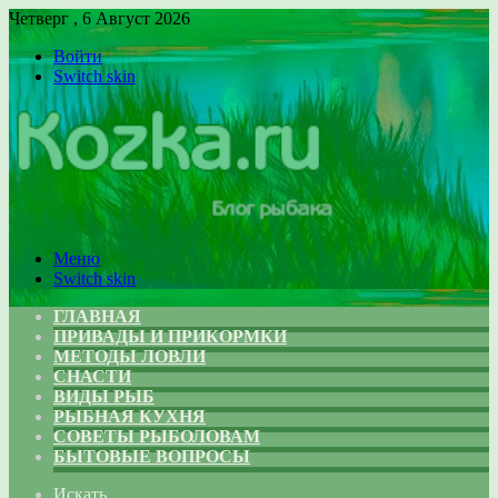
Четверг , 6 Август 2026
Войти
Switch skin
Меню
Switch skin
ГЛАВНАЯ
ПРИВАДЫ И ПРИКОРМКИ
МЕТОДЫ ЛОВЛИ
СНАСТИ
ВИДЫ РЫБ
РЫБНАЯ КУХНЯ
СОВЕТЫ РЫБОЛОВАМ
БЫТОВЫЕ ВОПРОСЫ
Искать