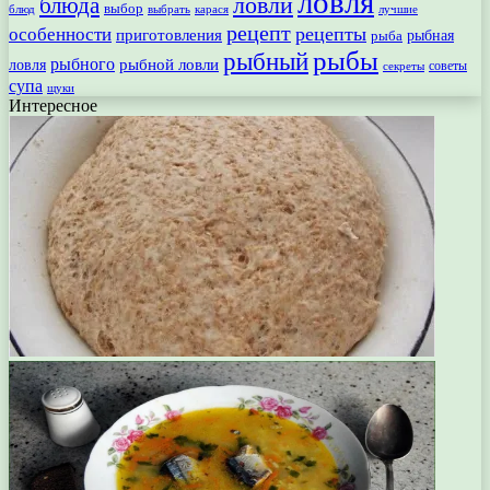
ловля
ловли
блюда
выбор
блюд
выбрать
лучшие
карася
рецепт
рецепты
особенности
приготовления
рыбная
рыба
рыбы
рыбный
рыбного
рыбной ловли
ловля
секреты
советы
супа
щуки
Интересное