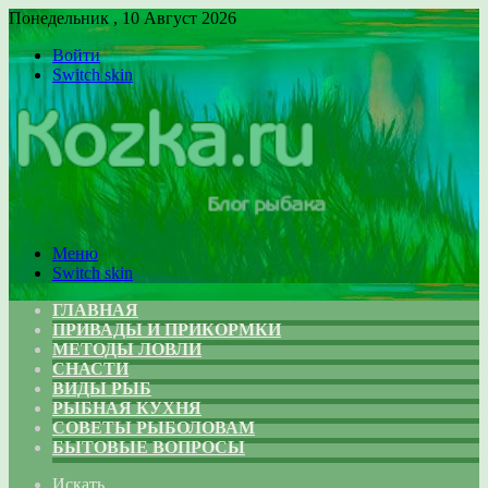
Понедельник , 10 Август 2026
Войти
Switch skin
Меню
Switch skin
ГЛАВНАЯ
ПРИВАДЫ И ПРИКОРМКИ
МЕТОДЫ ЛОВЛИ
СНАСТИ
ВИДЫ РЫБ
РЫБНАЯ КУХНЯ
СОВЕТЫ РЫБОЛОВАМ
БЫТОВЫЕ ВОПРОСЫ
Искать