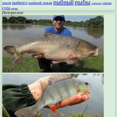
рыбы
рыбный
рыбного
рыбной ловли
ловля
секреты
советы
супа
щуки
Интересное