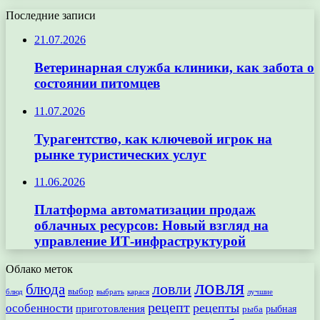
Последние записи
21.07.2026
Ветеринарная служба клиники, как забота о
состоянии питомцев
11.07.2026
Турагентство, как ключевой игрок на
рынке туристических услуг
11.06.2026
Платформа автоматизации продаж
облачных ресурсов: Новый взгляд на
управление ИТ-инфраструктурой
Облако меток
ловля
ловли
блюда
выбор
блюд
выбрать
лучшие
карася
рецепт
рецепты
особенности
приготовления
рыбная
рыба