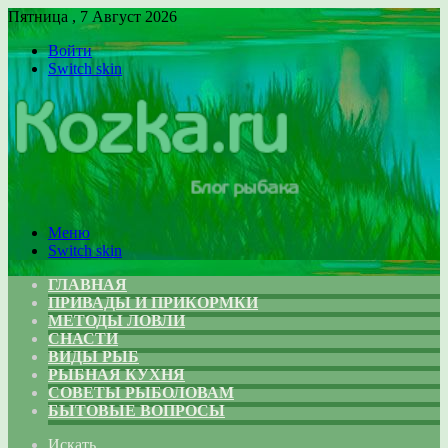
Пятница , 7 Август 2026
Войти
Switch skin
Меню
Switch skin
ГЛАВНАЯ
ПРИВАДЫ И ПРИКОРМКИ
МЕТОДЫ ЛОВЛИ
СНАСТИ
ВИДЫ РЫБ
РЫБНАЯ КУХНЯ
СОВЕТЫ РЫБОЛОВАМ
БЫТОВЫЕ ВОПРОСЫ
Искать