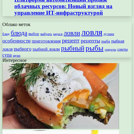
облачных ресурсов: Новый взгляд на
управление ИТ-инфраструктурой
Облако меток
ловля
ловли
блюда
выбор
блюд
выбрать
лучшие
карася
рецепт
рецепты
особенности
приготовления
рыбная
рыба
рыбы
рыбный
рыбного
рыбной ловли
ловля
секреты
советы
супа
щуки
Интересное