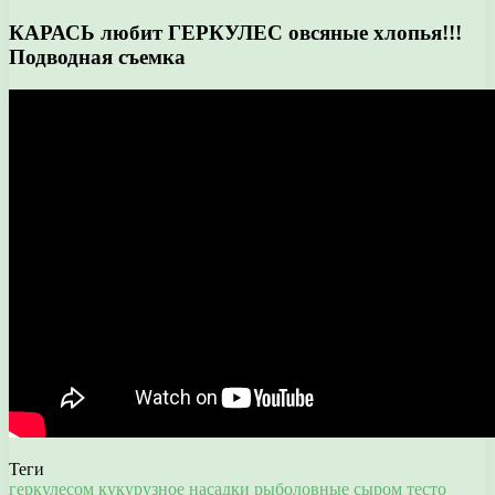
КАРАСЬ любит ГЕРКУЛЕС овсяные хлопья!!!
Подводная съемка
Теги
геркулесом
кукурузное
насадки
рыболовные
сыром
тесто