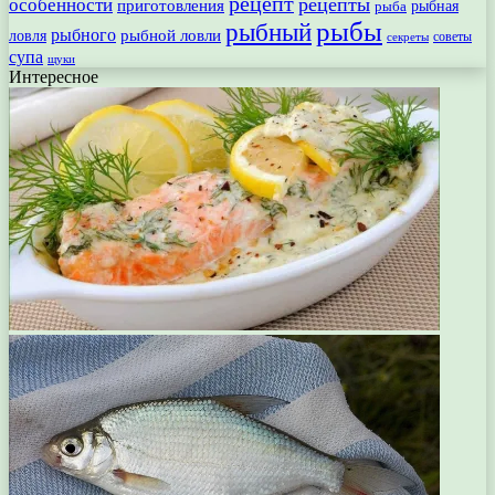
рецепт
рецепты
особенности
приготовления
рыбная
рыба
рыбы
рыбный
рыбного
рыбной ловли
ловля
секреты
советы
супа
щуки
Интересное