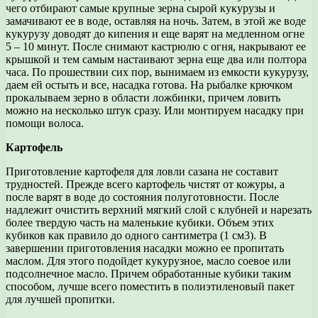
чего отбирают самые крупные зерна сырой кукурузы и
замачивают ее в воде, оставляя на ночь. Затем, в этой же воде
кукурузу доводят до кипения и еще варят на медленном огне
5 – 10 минут. После снимают кастрюлю с огня, накрывают ее
крышкой и тем самым настаивают зерна еще два или полтора
часа. По прошествии сих пор, вынимаем из емкости кукурузу,
даем ей остыть и все, насадка готова. На рыбалке крючком
прокалываем зерно в области ложбинки, причем ловить
можно на несколько штук сразу. Или монтируем насадку при
помощи волоса.
Картофель
Приготовление картофеля для ловли сазана не составит
трудностей. Прежде всего картофель чистят от кожуры, а
после варят в воде до состояния полуготовности. После
надлежит очистить верхний мягкий слой с клубней и нарезать
более твердую часть на маленькие кубики. Объем этих
кубиков как правило до одного сантиметра (1 см3). В
завершении приготовления насадки можно ее пропитать
маслом. Для этого подойдет кукурузное, масло соевое или
подсолнечное масло. Причем обработанные кубики таким
способом, лучше всего поместить в полиэтиленовый пакет
для лучшей пропитки.