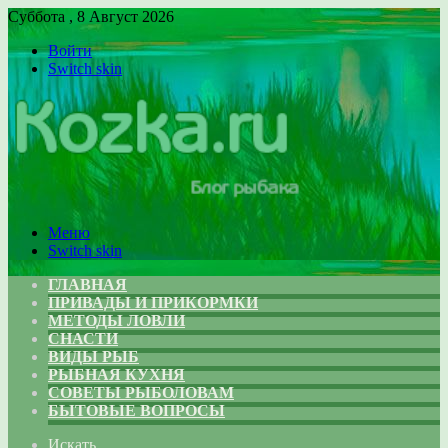
Суббота , 8 Август 2026
Войти
Switch skin
Меню
Switch skin
ГЛАВНАЯ
ПРИВАДЫ И ПРИКОРМКИ
МЕТОДЫ ЛОВЛИ
СНАСТИ
ВИДЫ РЫБ
РЫБНАЯ КУХНЯ
СОВЕТЫ РЫБОЛОВАМ
БЫТОВЫЕ ВОПРОСЫ
Искать