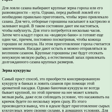
Для ловли сазана выбирают крупные зерна гороха или его
разновидности – нута. Однако, перед рыбной ловлей его
необходимо правильно приготовить, чтобы зерно привлекало
сазана. Для чего, отборные горошины насыпают в кастрюлю и
заливают водой. В таком состоянии дают им настояться,
чтобы набухнуть. Для этого потребуется несколько часов.
Затем чего кладут горох на «водяную баню» и готовят еще
один час, причем, постоянно посматривая, чтобы кожица
горошин не лопнула. На этом приготовление гороха считается
законченным. Насадке дают остыть и можно отправляться за
весенним сазаном. Крупные горошины уже будут отсекать
ненужную мелкую рыбку, а естественный запах привлекать
долгожданного сазана крупных размеров.
Зерна кукурузы
Самый прост способ, это приобрести консервированную
кукурузу в банках и ловить сазанов при помощи этой
ароматной насадки. Однако баночная кукуруза не всегда
бывает крупной, по этой причине на нее может клевать
мелкая рыба, даже если соблюдать условие, что насаживать на
крючок будете по нескольку зерен сразу. Из этого
производится вывод, что в идеале будет приготовление сырых
кукурузных зерен своими силами, в домашних условиях. Для