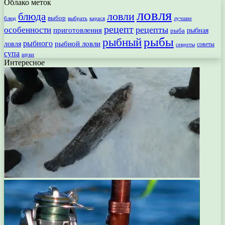
Облако меток
ловля
ловли
блюда
выбор
блюд
выбрать
лучшие
карася
рецепт
рецепты
особенности
приготовления
рыбная
рыба
рыбы
рыбный
рыбного
рыбной ловли
ловля
секреты
советы
супа
щуки
Интересное