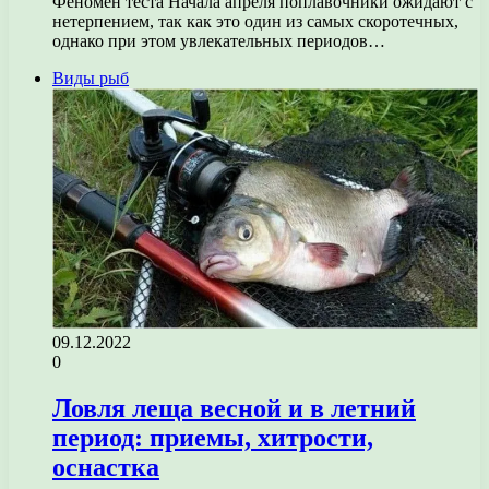
Феномен теста Начала апреля поплавочники ожидают с
нетерпением, так как это один из самых скоротечных,
однако при этом увлекательных периодов…
Виды рыб
09.12.2022
0
Ловля леща весной и в летний
период: приемы, хитрости,
оснастка