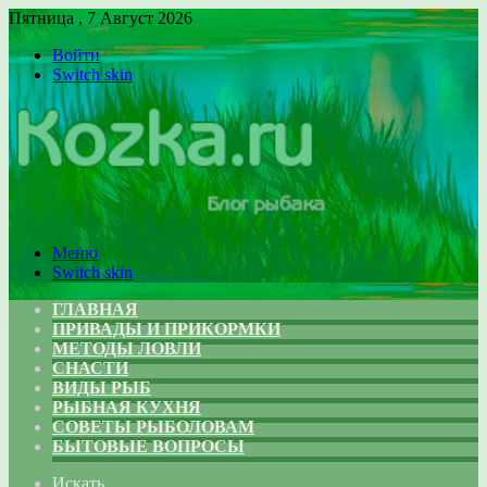
Пятница , 7 Август 2026
Войти
Switch skin
Меню
Switch skin
ГЛАВНАЯ
ПРИВАДЫ И ПРИКОРМКИ
МЕТОДЫ ЛОВЛИ
СНАСТИ
ВИДЫ РЫБ
РЫБНАЯ КУХНЯ
СОВЕТЫ РЫБОЛОВАМ
БЫТОВЫЕ ВОПРОСЫ
Искать