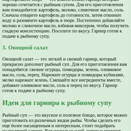
хорошо сочетается с рыбным супом. Для его приготовления
вам понадобится: картофель, молоко, сливочное масло, соль.
Сначала отварите картофель до готовности, затем откиньте
воду и разомните картофель в пюре. Постепенно добавляйте
молоко и сливочное масло, взбивая миксером, чтобы получить
гладкую консистенцию. Посолите по вкусу. Гарнир готов к
подаче к рыбному супу.
3. Овощной салат
Овощной салат — это легкий и свежий гарнир, который
прекрасно дополнит рыбный суп. Для его приготовления вам
понадобятся: свежие огурцы, помидоры, зелень, оливковое
масло, соль, перец. Нарежьте огурцы и помидоры кубиками,
мелко нарежьте зелень. Смешайте все ингредиенты вместе,
добавьте оливковое масло, соль и перец по вкусу. Гарнир
готов к подаче к рыбному супу.
Идеи для гарнира к рыбному супу
Рыбный суп — это вкусное и полезное блюдо, которое можно
приготовить из различных видов рыбы. Чтобы сделать его
еще более насыщенным и интересным, стоит подобрать
подходящий гарнир. Вот несколько идей, которые помогут