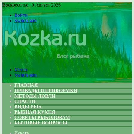
Воскресенье , 9 Август 2026
Войти
Switch skin
Меню
Switch skin
ГЛАВНАЯ
ПРИВАДЫ И ПРИКОРМКИ
МЕТОДЫ ЛОВЛИ
СНАСТИ
ВИДЫ РЫБ
РЫБНАЯ КУХНЯ
СОВЕТЫ РЫБОЛОВАМ
БЫТОВЫЕ ВОПРОСЫ
Искать