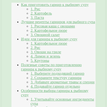
Как приготовить гарнир к рыбному супу
1. Рис
2. Картофель
3. Паста
Лучшие рецепты гарниров для рыбного супа
1. Рисовая каша с овощами
2. Картофельное пюре
3. Овощной салат
Идеи для гарнира к рыбному супу
1. Картофельное пюре
2. Рис
3. Овощи на гриле
4. Лимон и зелень
5. Крутоны
Полезные советы по приготовлению
гарнира к рыбному супу
1. Выберите подходящий гарнир
2. Сохраните текстуру гарнира
3. Добавьте ароматные травы и специи
4. Подавайте гарнир отдельно
Особенности выбора гарнира к рыбному
супу
1. Учитывайте основные ингредиенты
супа