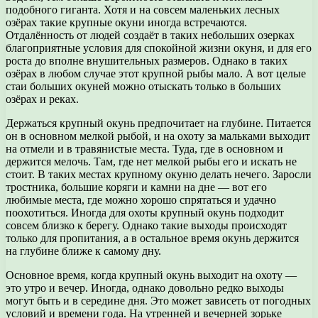
подобного гиганта. Хотя и на совсем маленьких лесных
озёрах такие крупные окуни иногда встречаются.
Отдалённость от людей создаёт в таких небольших озерках
благоприятные условия для спокойной жизни окуня, и для его
роста до вполне внушительных размеров. Однако в таких
озёрах в любом случае этот крупной рыбы мало. А вот целые
стаи больших окуней можно отыскать только в больших
озёрах и реках.
Держаться крупный окунь предпочитает на глубине. Питается
он в основном мелкой рыбой, и на охоту за мальками выходит
на отмели и в травянистые места. Туда, где в основном и
держится мелочь. Там, где нет мелкой рыбы его и искать не
стоит. В таких местах крупному окуню делать нечего. Заросли
тростника, большие коряги и камни на дне — вот его
любимые места, где можно хорошо спрятаться и удачно
поохотиться. Иногда для охоты крупный окунь подходит
совсем близко к берегу. Однако такие выходы происходят
только для пропитания, а в остальное время окунь держится
на глубине ближе к самому дну.
Основное время, когда крупный окунь выходит на охоту —
это утро и вечер. Иногда, однако довольно редко выходы
могут быть и в середине дня. Это может зависеть от погодных
условий и времени года. На утренней и вечерней зорьке