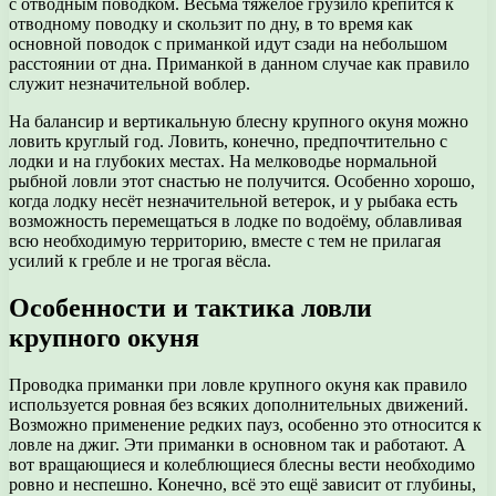
с отводным поводком. Весьма тяжёлое грузило крепится к
отводному поводку и скользит по дну, в то время как
основной поводок с приманкой идут сзади на небольшом
расстоянии от дна. Приманкой в данном случае как правило
служит незначительной воблер.
На балансир и вертикальную блесну крупного окуня можно
ловить круглый год. Ловить, конечно, предпочтительно с
лодки и на глубоких местах. На мелководье нормальной
рыбной ловли этот снастью не получится. Особенно хорошо,
когда лодку несёт незначительной ветерок, и у рыбака есть
возможность перемещаться в лодке по водоёму, облавливая
всю необходимую территорию, вместе с тем не прилагая
усилий к гребле и не трогая вёсла.
Особенности и тактика ловли
крупного окуня
Проводка приманки при ловле крупного окуня как правило
используется ровная без всяких дополнительных движений.
Возможно применение редких пауз, особенно это относится к
ловле на джиг. Эти приманки в основном так и работают. А
вот вращающиеся и колеблющиеся блесны вести необходимо
ровно и неспешно. Конечно, всё это ещё зависит от глубины,