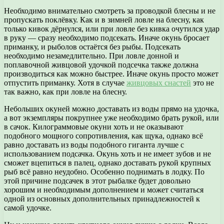
Необходимо внимательно смотреть за проводкой блесны и не
пропускать поклёвку. Как и в зимней ловле на блесну, как
только кивок дёрнулся, или при ловле без кивка очутился удар
в руку — сразу необходимо подсекать. Иначе окунь бросает
приманку, и рыболов остаётся без рыбы. Подсекать
необходимо незамедлительно. При ловле донной и
поплавочной живцовой удочкой подсечка также должна
производиться как можно быстрее. Иначе окунь просто может
отпустить приманку. Хотя в случае
живцовых снастей
это не
так важно, как при ловле на блесну.
Небольших окуней можно доставать из воды прямо на удочка,
а вот экземпляры покрупнее уже необходимо брать рукой, или
в сачок. Килограммовые окуни хоть и не оказывают
подобного мощного сопротивления, как щука, однако всё
равно доставать из воды подобного гиганта лучше с
использованием подсачка. Окунь хоть и не имеет зубов и не
сможет вцепиться в палец, однако доставать рукой крупных
рыб всё равно неудобно. Особенно поднимать в лодку. По
этой причине подсачек в этот рыбалке будет довольно
хорошим и необходимым дополнением и может считаться
одной из основных дополнительных принадлежностей к
самой удочке.