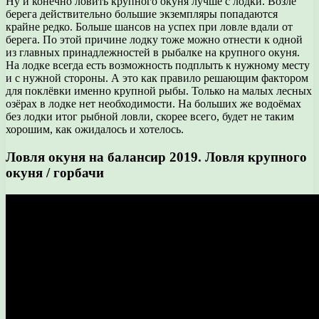
Ну и конечно ловить крупного окуня лучше с лодки. Возле
берега действительно большие экземпляры попадаются
крайне редко. Больше шансов на успех при ловле вдали от
берега. По этой причине лодку тоже можно отнести к одной
из главных принадлежностей в рыбалке на крупного окуня.
На лодке всегда есть возможность подплыть к нужному месту
и с нужной стороны. А это как правило решающим фактором
для поклёвки именно крупной рыбы. Только на малых лесных
озёрах в лодке нет необходимости. На больших же водоёмах
без лодки итог рыбной ловли, скорее всего, будет не таким
хорошим, как ожидалось и хотелось.
Ловля окуня на балансир 2019. Ловля крупного
окуня / горбачи