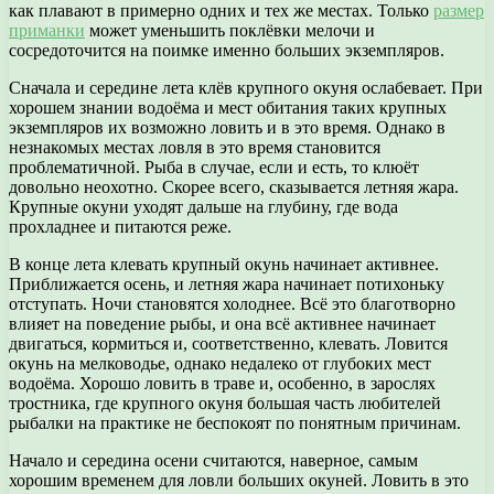
как плавают в примерно одних и тех же местах. Только
размер
приманки
может уменьшить поклёвки мелочи и
сосредоточится на поимке именно больших экземпляров.
Сначала и середине лета клёв крупного окуня ослабевает. При
хорошем знании водоёма и мест обитания таких крупных
экземпляров их возможно ловить и в это время. Однако в
незнакомых местах ловля в это время становится
проблематичной. Рыба в случае, если и есть, то клюёт
довольно неохотно. Скорее всего, сказывается летняя жара.
Крупные окуни уходят дальше на глубину, где вода
прохладнее и питаются реже.
В конце лета клевать крупный окунь начинает активнее.
Приближается осень, и летняя жара начинает потихоньку
отступать. Ночи становятся холоднее. Всё это благотворно
влияет на поведение рыбы, и она всё активнее начинает
двигаться, кормиться и, соответственно, клевать. Ловится
окунь на мелководье, однако недалеко от глубоких мест
водоёма. Хорошо ловить в траве и, особенно, в зарослях
тростника, где крупного окуня большая часть любителей
рыбалки на практике не беспокоят по понятным причинам.
Начало и середина осени считаются, наверное, самым
хорошим временем для ловли больших окуней. Ловить в это