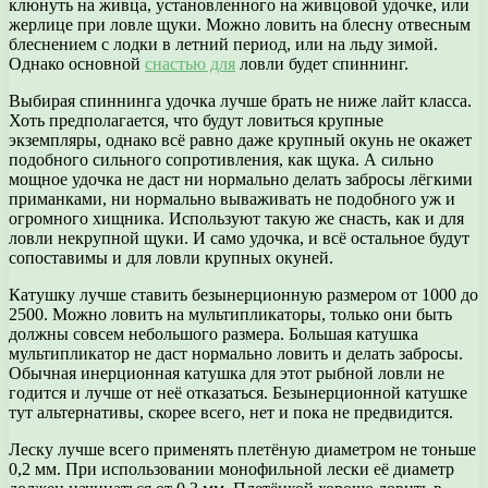
клюнуть на живца, установленного на живцовой удочке, или
жерлице при ловле щуки. Можно ловить на блесну отвесным
блеснением с лодки в летний период, или на льду зимой.
Однако основной
снастью для
ловли будет спиннинг.
Выбирая спиннинга удочка лучше брать не ниже лайт класса.
Хоть предполагается, что будут ловиться крупные
экземпляры, однако всё равно даже крупный окунь не окажет
подобного сильного сопротивления, как щука. А сильно
мощное удочка не даст ни нормально делать забросы лёгкими
приманками, ни нормально вываживать не подобного уж и
огромного хищника. Используют такую же снасть, как и для
ловли некрупной щуки. И само удочка, и всё остальное будут
сопоставимы и для ловли крупных окуней.
Катушку лучше ставить безынерционную размером от 1000 до
2500. Можно ловить на мультипликаторы, только они быть
должны совсем небольшого размера. Большая катушка
мультипликатор не даст нормально ловить и делать забросы.
Обычная инерционная катушка для этот рыбной ловли не
годится и лучше от неё отказаться. Безынерционной катушке
тут альтернативы, скорее всего, нет и пока не предвидится.
Леску лучше всего применять плетёную диаметром не тоньше
0,2 мм. При использовании монофильной лески её диаметр