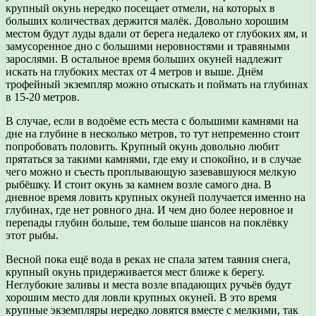
крупный окунь нередко посещает отмели, на которых в
больших количествах держится малёк. Довольно хорошим
местом будут луды вдали от берега недалеко от глубоких ям, и
замусоренное дно с большими неровностями и травяными
зарослями. В остальное время больших окуней надлежит
искать на глубоких местах от 4 метров и выше. Днём
трофейный экземпляр можно отыскать и поймать на глубинах
в 15-20 метров.
В случае, если в водоёме есть места с большими камнями на
дне на глубине в несколько метров, то тут непременно стоит
попробовать половить. Крупный окунь довольно любит
прятаться за такими камнями, где ему и спокойно, и в случае
чего можно и съесть проплывающую зазевавшуюся мелкую
рыбёшку. И стоит окунь за камнем возле самого дна. В
дневное время ловить крупных окуней получается именно на
глубинах, где нет ровного дна. И чем дно более неровное и
перепады глубин больше, тем больше шансов на поклёвку
этот рыбы.
Весной пока ещё вода в реках не спала затем таяния снега,
крупный окунь придерживается мест ближе к берегу.
Неглубокие заливы и места возле впадающих ручьёв будут
хорошим место для ловли крупных окуней. В это время
крупные экземпляры нередко ловятся вместе с мелкими, так