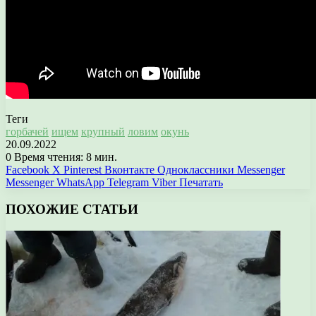
Теги
горбачей
ищем
крупный
ловим
окунь
20.09.2022
0
Время чтения: 8 мин.
Facebook
X
Pinterest
Вконтакте
Одноклассники
Messenger
Messenger
WhatsApp
Telegram
Viber
Печатать
ПОХОЖИЕ СТАТЬИ