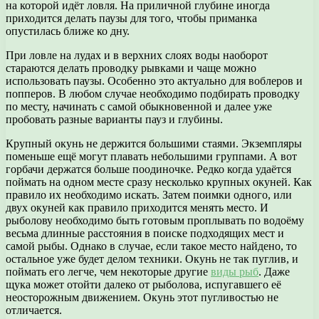
на которой идёт ловля. На приличной глубине иногда
приходится делать паузы для того, чтобы приманка
опустилась ближе ко дну.
При ловле на лудах и в верхних слоях воды наоборот
стараются делать проводку рывками и чаще можно
использовать паузы. Особенно это актуально для воблеров и
попперов. В любом случае необходимо подбирать проводку
по месту, начинать с самой обыкновенной и далее уже
пробовать разные варианты пауз и глубины.
Крупный окунь не держится большими стаями. Экземпляры
поменьше ещё могут плавать небольшими группами. А вот
горбачи держатся больше поодиночке. Редко когда удаётся
поймать на одном месте сразу несколько крупных окуней. Как
правило их необходимо искать. Затем поимки одного, или
двух окуней как правило приходится менять место. И
рыболову необходимо быть готовым проплывать по водоёму
весьма длинные расстояния в поиске подходящих мест и
самой рыбы. Однако в случае, если такое место найдено, то
остальное уже будет делом техники. Окунь не так пуглив, и
поймать его легче, чем некоторые другие
виды рыб
. Даже
щука может отойти далеко от рыболова, испугавшего её
неосторожным движением. Окунь этот пугливостью не
отличается.