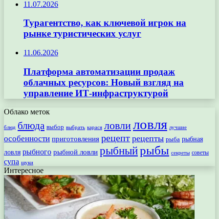
11.07.2026
Турагентство, как ключевой игрок на
рынке туристических услуг
11.06.2026
Платформа автоматизации продаж
облачных ресурсов: Новый взгляд на
управление ИТ-инфраструктурой
Облако меток
ловля
ловли
блюда
выбор
блюд
выбрать
лучшие
карася
рецепт
рецепты
особенности
приготовления
рыбная
рыба
рыбы
рыбный
рыбного
рыбной ловли
ловля
секреты
советы
супа
щуки
Интересное