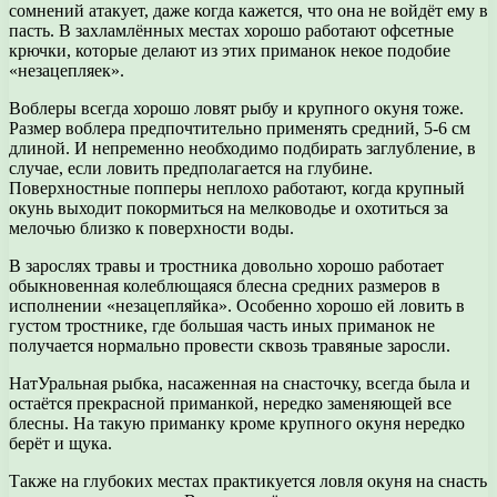
сомнений атакует, даже когда кажется, что она не войдёт ему в
пасть. В захламлённых местах хорошо работают офсетные
крючки, которые делают из этих приманок некое подобие
«незацепляек».
Воблеры всегда хорошо ловят рыбу и крупного окуня тоже.
Размер воблера предпочтительно применять средний, 5-6 см
длиной. И непременно необходимо подбирать заглубление, в
случае, если ловить предполагается на глубине.
Поверхностные попперы неплохо работают, когда крупный
окунь выходит покормиться на мелководье и охотиться за
мелочью близко к поверхности воды.
В зарослях травы и тростника довольно хорошо работает
обыкновенная колеблющаяся блесна средних размеров в
исполнении «незацепляйка». Особенно хорошо ей ловить в
густом тростнике, где большая часть иных приманок не
получается нормально провести сквозь травяные заросли.
НатУральная рыбка, насаженная на снасточку, всегда была и
остаётся прекрасной приманкой, нередко заменяющей все
блесны. На такую приманку кроме крупного окуня нередко
берёт и щука.
Также на глубоких местах практикуется ловля окуня на снасть