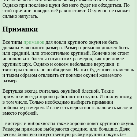
Однако при поклёвке щуки без него будет не обходиться. По
этой причине поводок всё равно ставят. Окуня он не сможет
сильно напугать.
Приманки
Все типы
приманок
для ловли крупного окуня не быть
должны маленького размера. Размер приманок должен быть
или средний, или относительно крупный. Конечно не стоит
использовать блесны гигантских размеров, как при ловле
крупных щук. Однако и совсем небольшие вертушки, и
твистеры ставить не необходимо. На них будет клевать мелочь
и таким образом отвлекать от поимки окуней желаемого
размера.
Вертушка всегда считалась окунёвой блесной. Такие
приманки всегда хорошо работают по окуню. И по-крупному,
в том числе. Только необходимо выбирать приманки
побольше размером. Иначе есть вероятность наловить мелочи
вместо горбачей.
Твистеры и виброхвосты также хорошо ловят крупного окуня.
Размеры приманок выбираются средние, или большие. Даже
весьма большую искусственную рыбку крупный окунь без