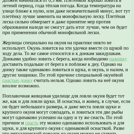
должен начинаться от 0,3 мм. Плетёнкой хорошо ловить в
летний период, года тёплая погода. Когда температура на
улице ближе к нулю, или даже незначительной минус, вот тут
плетёнку лучше заменить на монофильную леску. Плетёная
леска сильно обмерзает и даже принятие мер против
образования наледи не смогут дать итог лучше, чем он будет
при применении обычной монофильной лески.
Жерлицы специально на окуня на практике никто не
использует. Окунь ловится на эти удочки вместе со щукой по
ходу дела. То же самое относится и к донкам закидушкам.
Донками удобно ловить с берега, когда необходимо
наживку
доставить подальше от берега и поближе к дну. Однако на
донку также одинаково ловиться и щука, и окунь, и налим, и
другие хищники. По этой причине специальной окунёвой
снастью донку
считать нельзя. Однако ловить на неё окуня
вполне возможно.
Поплавочная живцовая удилище для ловли окуня будет тот
же, как и для ловли щуки. И оснастка, и живец, в случае, если
он будет небольшого размера, и даже места ловли щуки и
крупного окуня могут совпадать, и ловиться эти две рыбы
могут одинаково успешно на одну и ту же снасть. По этой
причине и
снасть
эту можно одинаково использовать и для
щуки, и для крупного окуня с одинаковой оснасткой. Разве
что металлический поводок на окуня можно не ставить.