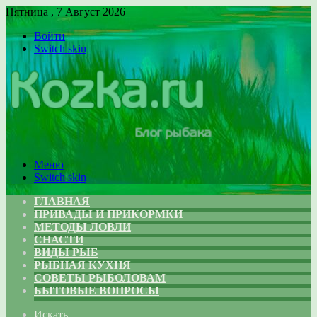
Пятница , 7 Август 2026
Войти
Switch skin
Меню
Switch skin
ГЛАВНАЯ
ПРИВАДЫ И ПРИКОРМКИ
МЕТОДЫ ЛОВЛИ
СНАСТИ
ВИДЫ РЫБ
РЫБНАЯ КУХНЯ
СОВЕТЫ РЫБОЛОВАМ
БЫТОВЫЕ ВОПРОСЫ
Искать