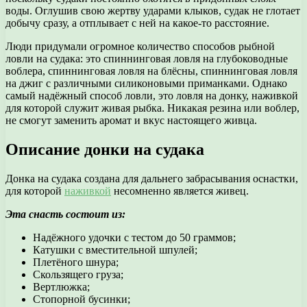
воды. Оглушив свою жертву ударами клыков, судак не глотает
добычу сразу, а отплывает с ней на какое-то расстояние.
Люди придумали огромное количество способов рыбной
ловли на судака: это спиннинговая ловля на глубоководные
воблера, спиннинговая ловля на блёсны, спиннинговая ловля
на джиг с различными силиконовыми приманками. Однако
самый надёжный способ ловли, это ловля на донку, наживкой
для которой служит живая рыбка. Никакая резина или воблер,
не смогут заменить аромат и вкус настоящего живца.
Описание донки на судака
Донка на судака создана для дальнего забрасывания оснастки,
для которой
наживкой
несомненно является живец.
Эта снасть состоит из:
Надёжного удочки с тестом до 50 граммов;
Катушки с вместительной шпулей;
Плетёного шнура;
Скользящего груза;
Вертлюжка;
Стопорной бусинки;