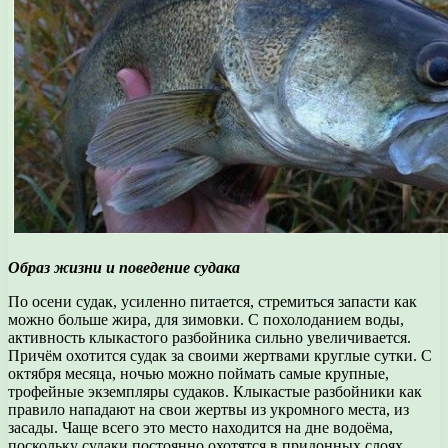
Образ жизни и поведение судака
По осени судак, усиленно питается, стремиться запасти как
можно больше жира, для зимовки. С похолоданием воды,
активность клыкастого разбойника сильно увеличивается.
Причём охотится судак за своими жертвами круглые сутки. С
октября месяца, ночью можно поймать самые крупные,
трофейные экземпляры судаков. Клыкастые разбойники как
правило нападают на свои жертвы из укромного места, из
засады. Чаще всего это место находится на дне водоёма,
поскольку судаки постоянно охотятся в придонных слоях