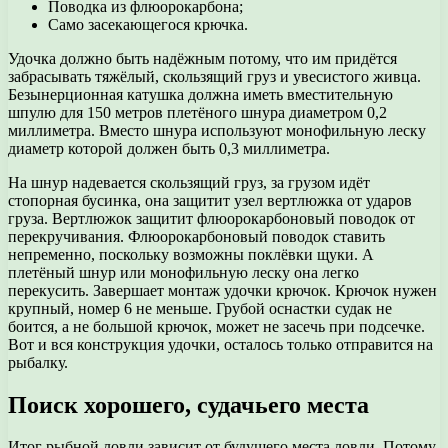
Поводка из флюорокарбона;
Само засекающегося крючка.
Удочка должно быть надёжным потому, что им придётся
забрасывать тяжёлый, скользящий груз и увесистого живца.
Безынерционная катушка должна иметь вместительную
шпулю для 150 метров плетёного шнура диаметром 0,2
миллиметра. Вместо шнура используют монофильную леску
диаметр которой должен быть 0,3 миллиметра.
На шнур надевается скользящий груз, за грузом идёт
стопорная бусинка, она защитит узел вертлюжка от ударов
груза. Вертлюжок защитит флюорокарбоновый поводок от
перекручивания. Флюорокарбоновый поводок ставить
непременно, поскольку возможны поклёвки щуки. А
плетёный шнур или монофильную леску она легко
перекусить. Завершает монтаж удочки крючок. Крючок нужен
крупный, номер 6 не меньше. Грубой оснастки судак не
боится, а не большой крючок, может не засечь при подсечке.
Вот и вся конструкция удочки, осталось только отправится на
рыбалку.
Поиск хорошего, судачьего места
Итог рыбной ловли зависит от будущего места ловли. Потому