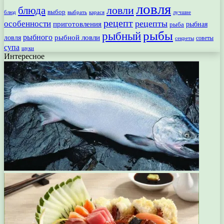
ловля
ловли
блюда
выбор
блюд
выбрать
лучшие
карася
рецепт
рецепты
особенности
приготовления
рыбная
рыба
рыбы
рыбный
рыбного
рыбной ловли
ловля
секреты
советы
супа
щуки
Интересное