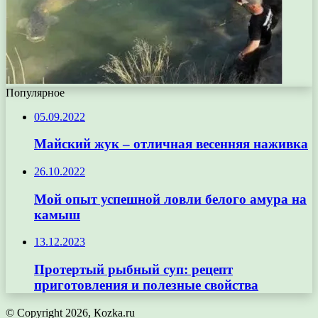
Популярное
05.09.2022
Майский жук – отличная весенняя наживка
26.10.2022
Мой опыт успешной ловли белого амура на
камыш
13.12.2023
Протертый рыбный суп: рецепт
приготовления и полезные свойства
© Copyright 2026, Кozka.ru