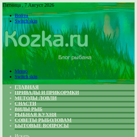
Пятница , 7 Август 2026
Войти
Switch skin
Меню
Switch skin
ГЛАВНАЯ
ПРИВАДЫ И ПРИКОРМКИ
МЕТОДЫ ЛОВЛИ
СНАСТИ
ВИДЫ РЫБ
РЫБНАЯ КУХНЯ
СОВЕТЫ РЫБОЛОВАМ
БЫТОВЫЕ ВОПРОСЫ
Искать