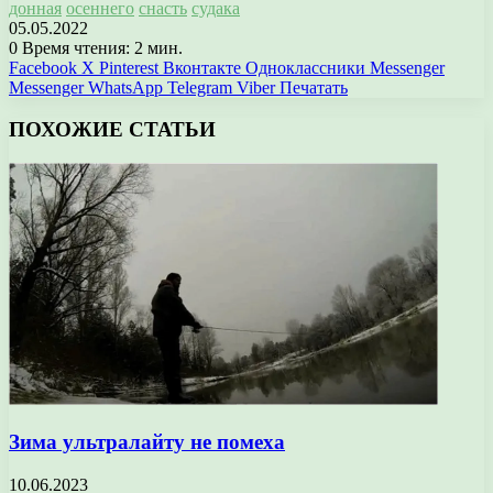
донная
осеннего
снасть
судака
05.05.2022
0
Время чтения: 2 мин.
Facebook
X
Pinterest
Вконтакте
Одноклассники
Messenger
Messenger
WhatsApp
Telegram
Viber
Печатать
ПОХОЖИЕ СТАТЬИ
Зима ультралайту не помеха
10.06.2023