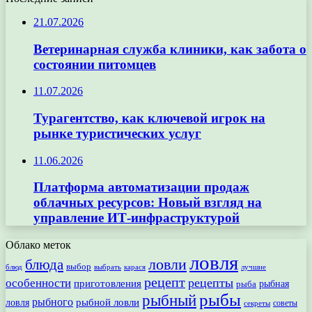
21.07.2026
Ветеринарная служба клиники, как забота о
состоянии питомцев
11.07.2026
Турагентство, как ключевой игрок на
рынке туристических услуг
11.06.2026
Платформа автоматизации продаж
облачных ресурсов: Новый взгляд на
управление ИТ-инфраструктурой
Облако меток
ловля
ловли
блюда
выбор
блюд
выбрать
лучшие
карася
рецепт
рецепты
особенности
приготовления
рыбная
рыба
рыбы
рыбный
рыбного
рыбной ловли
ловля
секреты
советы