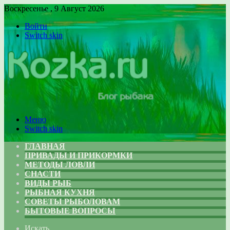
Воскресенье , 9 Август 2026
Войти
Switch skin
Меню
Switch skin
ГЛАВНАЯ
ПРИВАДЫ И ПРИКОРМКИ
МЕТОДЫ ЛОВЛИ
СНАСТИ
ВИДЫ РЫБ
РЫБНАЯ КУХНЯ
СОВЕТЫ РЫБОЛОВАМ
БЫТОВЫЕ ВОПРОСЫ
Искать