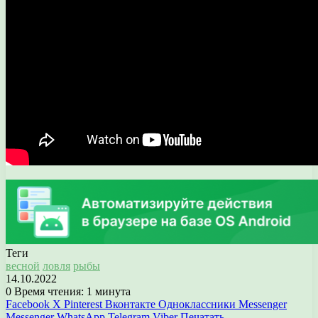
Теги
весной
ловля
рыбы
14.10.2022
0
Время чтения: 1 минута
Facebook
X
Pinterest
Вконтакте
Одноклассники
Messenger
Messenger
WhatsApp
Telegram
Viber
Печатать