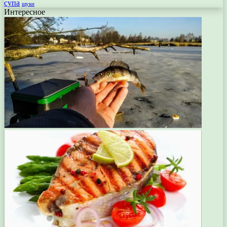
супа
щуки
Интересное