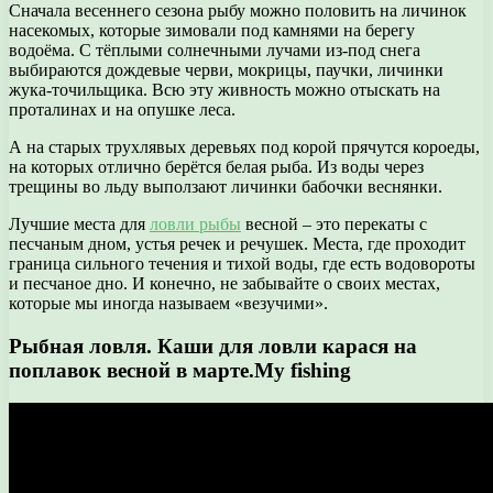
Сначала весеннего сезона рыбу можно половить на личинок
насекомых, которые зимовали под камнями на берегу
водоёма. С тёплыми солнечными лучами из-под снега
выбираются дождевые черви, мокрицы, паучки, личинки
жука-точильщика. Всю эту живность можно отыскать на
проталинах и на опушке леса.
А на старых трухлявых деревьях под корой прячутся короеды,
на которых отлично берётся белая рыба. Из воды через
трещины во льду выползают личинки бабочки веснянки.
Лучшие места для
ловли рыбы
весной – это перекаты с
песчаным дном, устья речек и речушек. Места, где проходит
граница сильного течения и тихой воды, где есть водовороты
и песчаное дно. И конечно, не забывайте о своих местах,
которые мы иногда называем «везучими».
Рыбная ловля. Каши для ловли карася на
поплавок весной в марте.My fishing