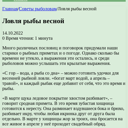
Главная
/
Советы рыболовам
/
Ловля рыбы весной
Ловля рыбы весной
14.10.2022
0
Время чтения: 1 минута
Много различных пословиц и поговорок придумали наши
старики о рыбных приметах и о погоде. Однако сколько бы
времени не утекло, а выражения эти остались, и среди
рыболовов можно услышать эти крылатые выражения.
«С гор – вода, а рыба со дна» – можно готовить удочки для
весенней рыбной ловли. «богат март водой, а апрель –
травой», и каждый рыбак еще добавит от себя, что это время и
рыбы.
«В марте щука ледовое покрытие хвостом разбивает», –
говорит сродная примета. В это время зубастая хищница
готовится к нересту. Она разминает вздувшиеся бока и брюхо,
разбивает икру, чтобы любая икринка друг от друга была
отдельно. В марте у хищницы жор за троих, она бросается на
все живое в апреле у неё проходит свадебный обряд.