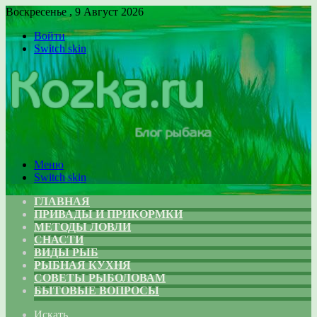
Воскресенье , 9 Август 2026
Войти
Switch skin
Меню
Switch skin
ГЛАВНАЯ
ПРИВАДЫ И ПРИКОРМКИ
МЕТОДЫ ЛОВЛИ
СНАСТИ
ВИДЫ РЫБ
РЫБНАЯ КУХНЯ
СОВЕТЫ РЫБОЛОВАМ
БЫТОВЫЕ ВОПРОСЫ
Искать