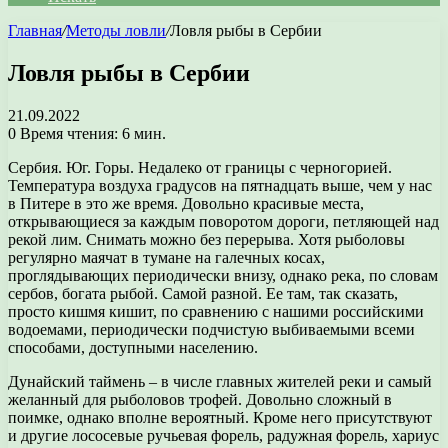
Главная
/
Методы ловли
/
Ловля рыбы в Сербии
Ловля рыбы в Сербии
21.09.2022
0
Время чтения: 6 мин.
Сербия. Юг. Горы. Недалеко от границы с черногорией.
Температура воздуха градусов на пятнадцать выше, чем у нас
в Питере в это же время. Довольно красивые места,
открывающиеся за каждым поворотом дороги, петляющей над
рекой лим. Снимать можно без перерыва. Хотя рыболовы
регулярно маячат в тумане на галечных косах,
проглядывающих периодически внизу, однако река, по словам
сербов, богата рыбой. Самой разной. Ее там, так сказать,
просто кишмя кишит, по сравнению с нашими российскими
водоемами, периодически подчистую выбиваемыми всеми
способами, доступными населению.
Дунайский таймень – в числе главных жителей реки и самый
желанный для рыболовов трофей. Довольно сложный в
поимке, однако вполне вероятный. Кроме него присутствуют
и другие лососевые ручьевая форель, радужная форель, хариус