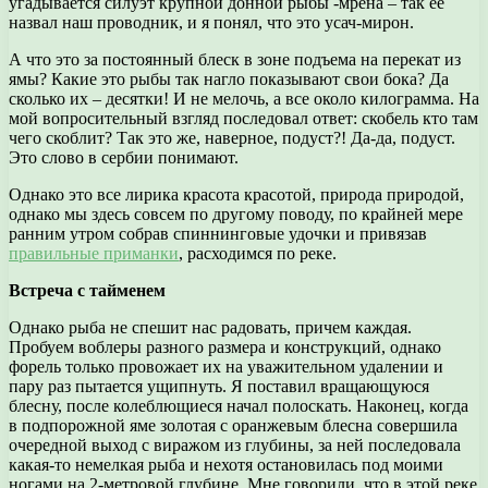
угадывается силуэт крупной донной рыбы -мрена – так ее
назвал наш проводник, и я понял, что это усач-мирон.
А что это за постоянный блеск в зоне подъема на перекат из
ямы? Какие это рыбы так нагло показывают свои бока? Да
сколько их – десятки! И не мелочь, а все около килограмма. На
мой вопросительный взгляд последовал ответ: скобель кто там
чего скоблит? Так это же, наверное, подуст?! Да-да, подуст.
Это слово в сербии понимают.
Однако это все лирика красота красотой, природа природой,
однако мы здесь совсем по другому поводу, по крайней мере
ранним утром собрав спиннинговые удочки и привязав
правильные приманки
, расходимся по реке.
Встреча с тайменем
Однако рыба не спешит нас радовать, причем каждая.
Пробуем воблеры разного размера и конструкций, однако
форель только провожает их на уважительном удалении и
пару раз пытается ущипнуть. Я поставил вращающуюся
блесну, после колеблющиеся начал полоскать. Наконец, когда
в подпорожной яме золотая с оранжевым блесна совершила
очередной выход с виражом из глубины, за ней последовала
какая-то немелкая рыба и нехотя остановилась под моими
ногами на 2-метровой глубине. Мне говорили, что в этой реке