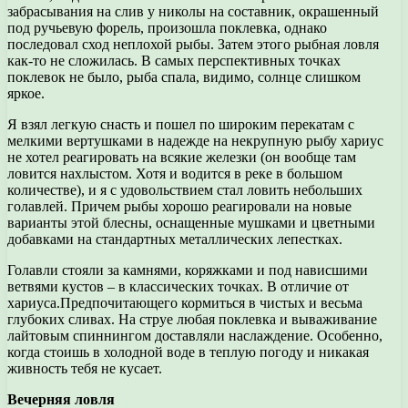
забрасывания на слив у николы на составник, окрашенный
под ручьевую форель, произошла поклевка, однако
последовал сход неплохой рыбы. Затем этого рыбная ловля
как-то не сложилась. В самых перспективных точках
поклевок не было, рыба спала, видимо, солнце слишком
яркое.
Я взял легкую снасть и пошел по широким перекатам с
мелкими вертушками в надежде на некрупную рыбу хариус
не хотел реагировать на всякие железки (он вообще там
ловится нахлыстом. Хотя и водится в реке в большом
количестве), и я с удовольствием стал ловить небольших
голавлей. Причем рыбы хорошо реагировали на новые
варианты этой блесны, оснащенные мушками и цветными
добавками на стандартных металлических лепестках.
Голавли стояли за камнями, коряжками и под нависшими
ветвями кустов – в классических точках. В отличие от
хариуса.Предпочитающего кормиться в чистых и весьма
глубоких сливах. На струе любая поклевка и вываживание
лайтовым спиннингом доставляли наслаждение. Особенно,
когда стоишь в холодной воде в теплую погоду и никакая
живность тебя не кусает.
Вечерняя ловля