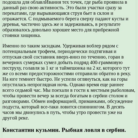
подошла для облавлИвания тех точек, где рыба проявила в
данный раз свою активность. Это были участки сразу за
перекатами, где вырывающаяся струя бьет в склон и
отражается. С подмываемого берега сверху падают кусты и
деревья, частично здесь же и задерживаясь, в результате
образовалось довольно хорошее место для прибрежной
стоянки хищника.
Именно по таким засидкам. Удерживая воблер рядом с
потенциальным трофеем, периодически подтягивая и
отпуская свой составник вверх-вниз по течению, горан в
вечерних сумерках сумел добыть подряд 400-граммовую
пеструху, голавля за 1 кг и таймешонка на 2 кг, которого тут
же со всеми предосторожностями отправили обратно в реку.
На юге темнеет быстро. Не успели оглянуться, как на горы
опустилась непроглядная ночь. Однако время еще раннее
всего седьмой час. Мы поехали в гости к местным рыболовам,
чтобы провести вечер за всегда богатым в сербии столом и
разговорами. Обмен информацией, приманками, обсуждение
подуста, который все-таки ловится спиннингом. В десять
часов мы двинулись в путь, чтобы утро провести уже на
другой реке.
Константин кузьмин. Рыбная ловля в сербии.