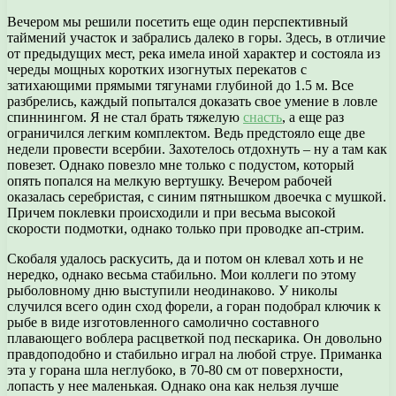
Вечером мы решили посетить еще один перспективный
таймений участок и забрались далеко в горы. Здесь, в отличие
от предыдущих мест, река имела иной характер и состояла из
череды мощных коротких изогнутых перекатов с
затихающими прямыми тягунами глубиной до 1.5 м. Все
разбрелись, каждый попытался доказать свое умение в ловле
спиннингом. Я не стал брать тяжелую
снасть
, а еще раз
ограничился легким комплектом. Ведь предстояло еще две
недели провести всербии. Захотелось отдохнуть – ну а там как
повезет. Однако повезло мне только с подустом, который
опять попался на мелкую вертушку. Вечером рабочей
оказалась серебристая, с синим пятнышком двоечка с мушкой.
Причем поклевки происходили и при весьма высокой
скорости подмотки, однако только при проводке ап-стрим.
Скобаля удалось раскусить, да и потом он клевал хоть и не
нередко, однако весьма стабильно. Мои коллеги по этому
рыболовному дню выступили неодинаково. У николы
случился всего один сход форели, а горан подобрал ключик к
рыбе в виде изготовленного самолично составного
плавающего воблера расцветкой под пескарика. Он довольно
правдоподобно и стабильно играл на любой струе. Приманка
эта у горана шла неглубоко, в 70-80 см от поверхности,
лопасть у нее маленькая. Однако она как нельзя лучше