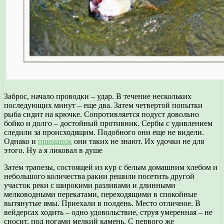
Заброс, начало проводки – удар. В течение нескольких
последующих минут – еще два. Затем четвертой попытки
рыба сидит на крючке. Сопротивляется подуст довольно
бойко и долго – достойный противник. Сербы с удивлением
следили за происходящим. Подобного они еще не видели.
Однако и
приманок
они таких не знают. Их удочки не для
этого. Ну а я ликовал в душе
Затем трапезы, состоящей из кур с белым домашним хлебом и
небольшого количества ракии решили посетить другой
участок реки с широкими разливами и длинными
мелководными перекатами, переходящими в спокойные
вытянутые ямы. Приехали в полдень. Место отличное. В
вейдерсах ходить – одно удовольствие, струя умеренная – не
сносит, под ногами мелкий камень. С первого же