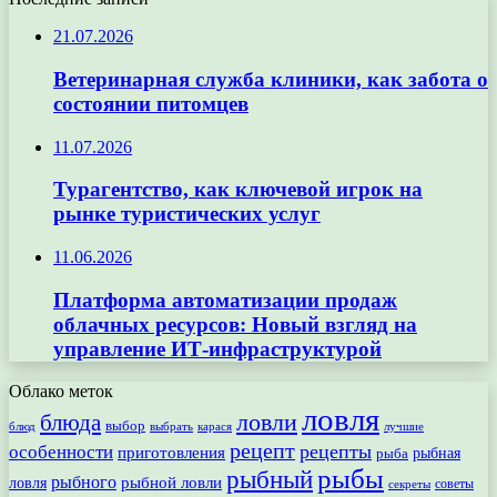
21.07.2026
Ветеринарная служба клиники, как забота о
состоянии питомцев
11.07.2026
Турагентство, как ключевой игрок на
рынке туристических услуг
11.06.2026
Платформа автоматизации продаж
облачных ресурсов: Новый взгляд на
управление ИТ-инфраструктурой
Облако меток
ловля
ловли
блюда
выбор
блюд
выбрать
лучшие
карася
рецепт
рецепты
особенности
приготовления
рыбная
рыба
рыбы
рыбный
рыбного
рыбной ловли
ловля
секреты
советы