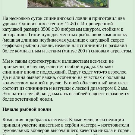
На несколько суток спиннинговой ловли я приготовил два
удочки. Одно из них с тестом 12-80 г. И проверенной
катушкой размера 3500 с 20 либровым шнуром, стойким к
истиранию. Типичную для местных рыболовов компоновку
(мощная длинная неубиваемая удилище с катушкой скорее
серфовой рыбной ловли, нежели для спиннинга) я разбавил
более компактным и легким (минус 200 г) силовым агрегатом.
Мы к таким архитектурным излишествам все-таки не
привычны, в случае, если нет особой нужды. Однако
спиннинг вполне подходящий. Вдруг сядет что-то взрослое.
Да и длина бывает важна, особенно на участках с большим
количеством камней в русле. Второй облегченный комплект
состоит из спиннинга и катушки с леской диаметром 0,2 мм.
Это на тот случай, когда махать оглоблей надоест и захочется
более эстетичной ловли.
Начало рыбной ловли
Компания подобралась веселая. Кроме меня, в экспедиции
приняли участие известные в сербии мастера – изготовители
рукодельных воблеров высочайшего качества никола и горан.