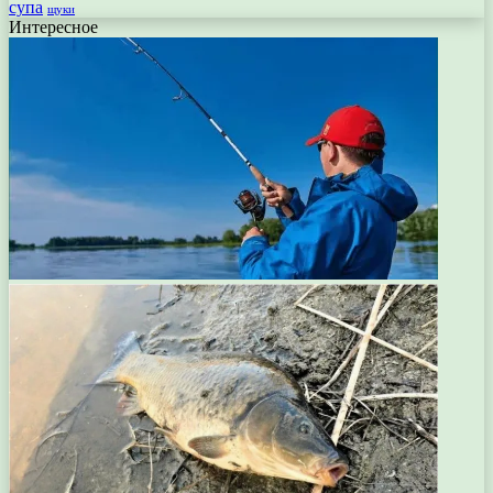
супа
щуки
Интересное