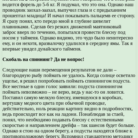
водится форель до 5-6 кг. Я подумал, что это она. Однако наш
проводник заохал-заахал, выпучил глаза и с придыханием
прошептал младица! И начал показывать пальцемв ее сторону.
Я сразу понял, кто передо мной в глубине шевелит
плавниками. Сделав без резких движений маятниковый
заброс вверх по течению, попытался провести блесну под
носом у тайменя. Однако видимо, это чудо было неинтересно
ему, и он нехотя, вразвалочку удалился в середину ямы. Так я
впервые увидел дунайского тайменя.
Скобаль на спиннинг? Да не вопрос!
Следующие наши перемещения результатов не дали –
благородную рыбу поймать не удалось. Когда солнце осветило
ущелье, я решил попробовать поймать спиннингом подуста.
Все местные в один голос заявили: подуста спиннингом
поймать невозможно – не верю, ведь у нас-то он ловится.
Поставил самую мелкую блесну, имевшуюся в коробках,
вертушку медного цвета при обычной проводке,
действительно, ноль реакции картину видно в подробностях,
ведь происходит все как на ладони. Понаблюдав за стаей,
понял, что необходимо подавать блесну с естественными
скоростью и направлением дрейфа – так шансов будет больше.
Однако я стою на одном берегу, а подусты находятся ближе к
противоположному берегу. Вспомнил стандартную методику