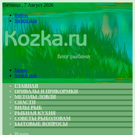
Пятница , 7 Август 2026
Войти
Switch skin
Меню
Switch skin
ГЛАВНАЯ
ПРИВАДЫ И ПРИКОРМКИ
МЕТОДЫ ЛОВЛИ
СНАСТИ
ВИДЫ РЫБ
РЫБНАЯ КУХНЯ
СОВЕТЫ РЫБОЛОВАМ
БЫТОВЫЕ ВОПРОСЫ
Искать