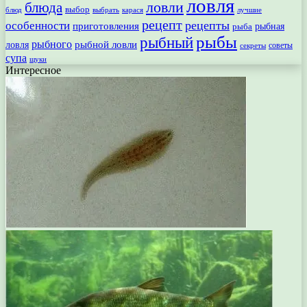
ловля
ловли
блюда
выбор
блюд
выбрать
лучшие
карася
рецепт
рецепты
особенности
приготовления
рыбная
рыба
рыбы
рыбный
рыбного
рыбной ловли
ловля
секреты
советы
супа
щуки
Интересное