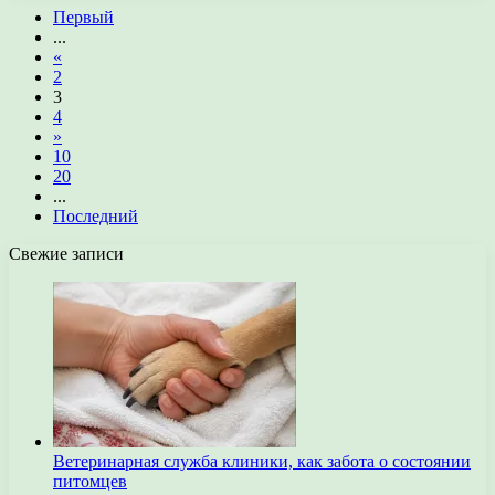
Первый
...
«
2
3
4
»
10
20
...
Последний
Свежие записи
Ветеринарная служба клиники, как забота о состоянии
питомцев