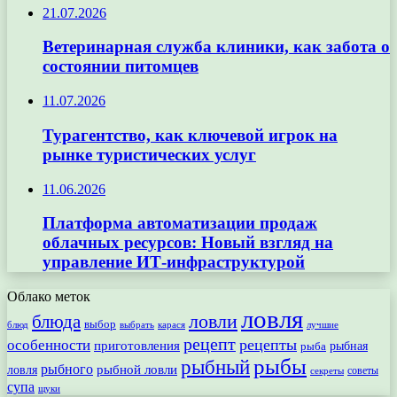
21.07.2026
Ветеринарная служба клиники, как забота о
состоянии питомцев
11.07.2026
Турагентство, как ключевой игрок на
рынке туристических услуг
11.06.2026
Платформа автоматизации продаж
облачных ресурсов: Новый взгляд на
управление ИТ-инфраструктурой
Облако меток
ловля
ловли
блюда
выбор
блюд
выбрать
лучшие
карася
рецепт
рецепты
особенности
приготовления
рыбная
рыба
рыбы
рыбный
рыбного
рыбной ловли
ловля
секреты
советы
супа
щуки