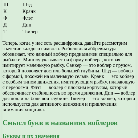
Ш
Шэд
К
Кранк
Ф
Флэт
Д
Дип
Т
Твичер
Теперь, когда у нас есть расшифровка, давайте рассмотрим
значение каждого символа. Рыболовная аббревиатура
обозначает, что данный воблер предназначен специально для
рыбалки. Минноу указывает на форму воблера, которая
имитирует маленькую рыбку. Санкер — это воблер с грузом,
который позволяет достичь большей глубины. Шэд — воблер
с формой, похожей на маленькую сельдь. Кранк — это воблер
с особым типом движения, имитирующим рыбку, плавающую
с перебоями. Флэт — воблер с плоским корпусом, который
обеспечивает стабильность во время движения. Дип — воблер
для ловли на большой глубине. Твичер — это воблер, который
используется для активного движения и привлечения
внимания хищника.
Смысл букв в названиях воблеров
Буквы и их значения