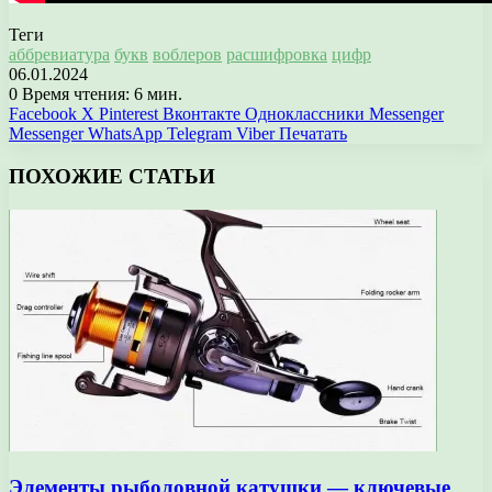
Теги
аббревиатура
букв
воблеров
расшифровка
цифр
06.01.2024
0
Время чтения: 6 мин.
Facebook
X
Pinterest
Вконтакте
Одноклассники
Messenger
Messenger
WhatsApp
Telegram
Viber
Печатать
ПОХОЖИЕ СТАТЬИ
Элементы рыболовной катушки — ключевые