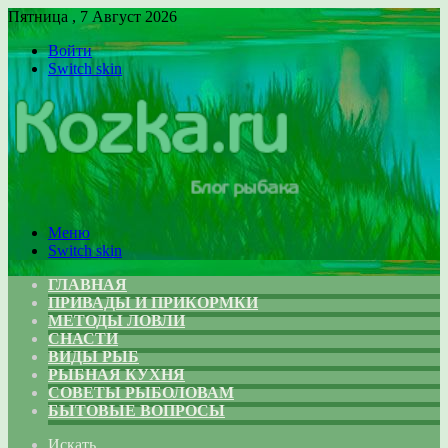
Пятница , 7 Август 2026
Войти
Switch skin
Меню
Switch skin
ГЛАВНАЯ
ПРИВАДЫ И ПРИКОРМКИ
МЕТОДЫ ЛОВЛИ
СНАСТИ
ВИДЫ РЫБ
РЫБНАЯ КУХНЯ
СОВЕТЫ РЫБОЛОВАМ
БЫТОВЫЕ ВОПРОСЫ
Искать