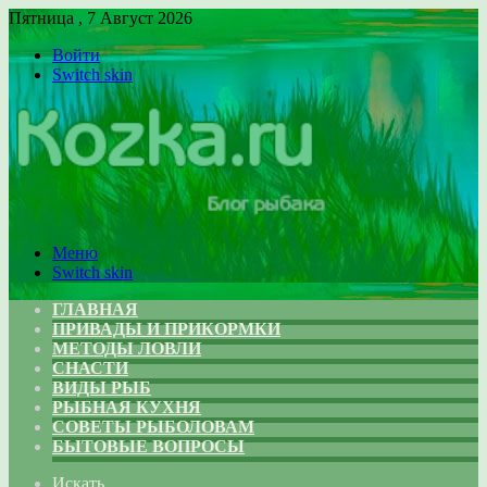
Пятница , 7 Август 2026
Войти
Switch skin
Меню
Switch skin
ГЛАВНАЯ
ПРИВАДЫ И ПРИКОРМКИ
МЕТОДЫ ЛОВЛИ
СНАСТИ
ВИДЫ РЫБ
РЫБНАЯ КУХНЯ
СОВЕТЫ РЫБОЛОВАМ
БЫТОВЫЕ ВОПРОСЫ
Искать