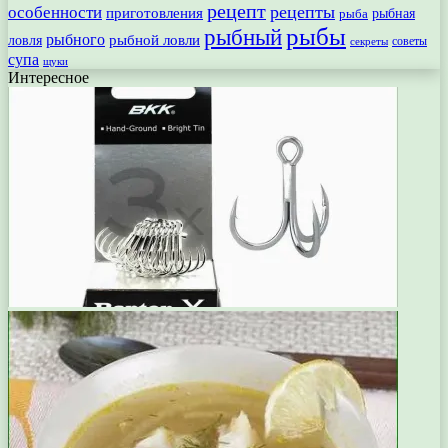
рецепт
рецепты
особенности
приготовления
рыбная
рыба
рыбы
рыбный
рыбного
рыбной ловли
ловля
секреты
советы
супа
щуки
Интересное