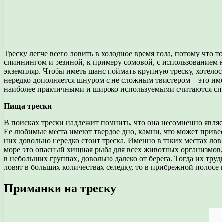
Треску легче всего ловить в холодное время года, потому что т
спиннингом и резиной, к примеру сомовой, с использованием к
экземпляр. Чтобы иметь шанс поймать крупную треску, хотелос
нередко дополняется шнуром с не сложным твистером – это им
наиболее практичными и широко используемыми считаются сп
Пища трески
В поисках трески надлежит помнить, что она несомненно являе
Ее любимые места имеют твердое дно, камни, что может приве
них довольно нередко стоит треска. Именно в таких местах лов
море это опасный хищная рыба для всех животных организмов, п
в небольших группах, довольно далеко от берега. Тогда их тру
ловят в больших количествах селедку, то в прибрежной полосе 
Приманки на треску