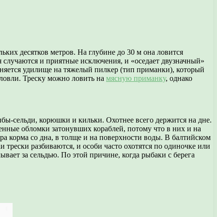
ольких десятков метров. На глубине до 30 м она ловится
тя случаются и приятные исключения, и «оседает двузначный»
меняется удилище на тяжелый пилкер (тип приманки), который
ловли. Треску можно ловить на
мясную приманку
, однако
бы-сельди, корюшки и кильки. Охотнее всего держится на дне.
енные обломки затонувших кораблей, потому что в них и на
ра корма со дна, в толще и на поверхности воды. В балтийском
аи трески разбиваются, и особи часто охотятся по одиночке или
ывает за сельдью. По этой причине, когда рыбаки с берега