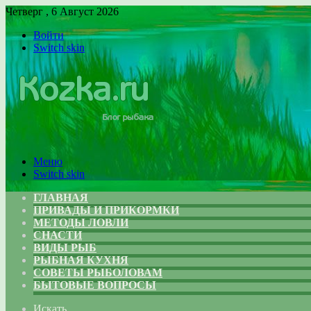
Четверг , 6 Август 2026
Войти
Switch skin
Меню
Switch skin
ГЛАВНАЯ
ПРИВАДЫ И ПРИКОРМКИ
МЕТОДЫ ЛОВЛИ
СНАСТИ
ВИДЫ РЫБ
РЫБНАЯ КУХНЯ
СОВЕТЫ РЫБОЛОВАМ
БЫТОВЫЕ ВОПРОСЫ
Искать