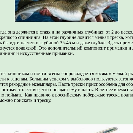
огда она держится в стаях и на различных глубинах: от 2 до неск
репкого спиннинга. На этой глубине ловится мелкая треска, хо
ь бы идти на место глубиной 35-45 м и даже глубже. Здесь при
енуется подвязкой. Это дополнительный компонент приманки и 
иннинг и искусственные приманки.
тся хищником и почти всегда сопровождается косяком мелкой ры
сти к зацепам. Большим успехом у рыболовов пользуются затопл
ятся рекордные экземпляры. Пасть трески приспособлена для сбо
отому что ест все, что попадает ему в пасть. В летнее время ст
дно поймать. Как правило к российскому побережью треска подпл
можно поискать и треску.