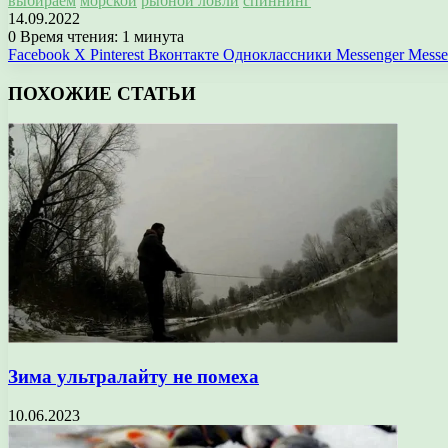
выбираем
морской
рыбной ловли
спиннинг
14.09.2022
0
Время чтения: 1 минута
Facebook
X
Pinterest
Вконтакте
Одноклассники
Messenger
Messe
ПОХОЖИЕ СТАТЬИ
Зима ультралайту не помеха
10.06.2023