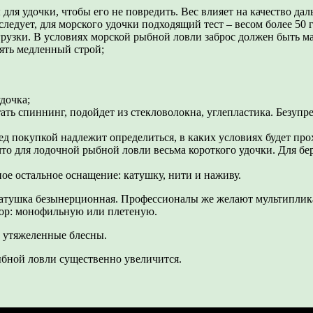
 для удочки, чтобы его не повредить. Вес влияет на качество д
следует, для морского удочки подходящий тест – весом более 50 
грузки. В условиях морской рыбной ловли заброс должен быть ма
ять медленный строй;
дочка;
ать спиннинг, подойдет из стекловолокна, углепластика. Безупр
ред покупкой надлежит определиться, в каких условиях будет пр
, что для лодочной рыбной ловли весьма короткого удочки. Для 
ое остальное оснащение: катушку, нити и наживу.
 катушка безынерционная. Профессионалы же желают мультиплик
бор: монофильную или плетеную.
 утяжеленные блесны.
ыбной ловли существенно увеличится.