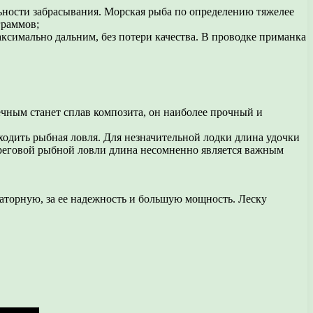
альности забрасывания. Морская рыба по определению тяжелее
граммов;
ксимально дальним, без потери качества. В проводке приманка
ечным станет сплав композита, он наиболее прочный и
оходить рыбная ловля. Для незначительной лодки длина удочки
береговой рыбной ловли длина несомненно является важным
аторную, за ее надежность и большую мощность. Леску