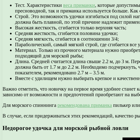
Тест. Характеристики
веса приманки
, которые допустимы
пресноводной, так и приманка используется больше. Как 
Строй. Это возможность удочки изгибаться под силой на
должна быть плавной, по этой причине надлежит примен
Высокая жесткость, сгибается только верхняя часть;
Средняя жесткость, сгибается половина удочки;
Средняя мягкость, сгибается в соотношении 3/4;
Параболический, самый мягкий строй, где сгибается все у
Материал. Только из прочного материала нужно приобрет
подходящий для морской рыбы;
Длина. Средней считается длина свыше 2.2 м, до 3 м. Пе
должна быть от 1.7 м до 2.2 м. Необходимо подчеркнуть
показателем, рекомендовано 2.7 м – 3.5 м.
Вместе с удилищем нужно выбирать крепкое и качественн
Важно отметить, что новичку на первое время удобнее станет
зависимо от возможности и предпочтений приобретают на вы
Для морского спиннинга
рекомендована приманка
пилькер или
В случае, если придерживаться этих рекомендаций, качество р
Недорогое удочка для морской рыбной ловли