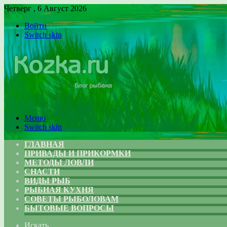
Четверг , 6 Август 2026
Войти
Switch skin
Меню
Switch skin
ГЛАВНАЯ
ПРИВАДЫ И ПРИКОРМКИ
МЕТОДЫ ЛОВЛИ
СНАСТИ
ВИДЫ РЫБ
РЫБНАЯ КУХНЯ
СОВЕТЫ РЫБОЛОВАМ
БЫТОВЫЕ ВОПРОСЫ
Искать