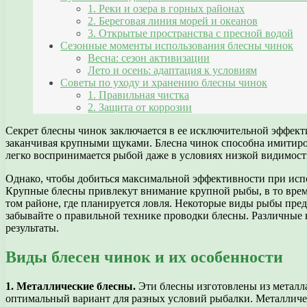
1. Реки и озера в горных районах
2. Береговая линия морей и океанов
3. Открытые пространства с пресной водой
Сезонные моменты использования блесны чинок
Весна: сезон активизации
Лето и осень: адаптация к условиям
Советы по уходу и хранению блесны чинок
1. Правильная чистка
2. Защита от коррозии
Секрет блесны чинок заключается в ее исключительной эффект
заканчивая крупными щуками. Блесна чинок способна имитиро
легко воспринимается рыбой даже в условиях низкой видимост
Однако, чтобы добиться максимальной эффективности при испо
Крупные блесны привлекут внимание крупной рыбы, в то время
том районе, где планируется ловля. Некоторые виды рыбы пред
забывайте о правильной технике проводки блесны. Различные 
результаты.
Виды блесен чинок и их особенности
1. Металлические блесны.
Эти блесны изготовлены из металл
оптимальный вариант для разных условий рыбалки. Металличес