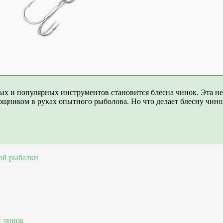
ных и популярных инструментов становится блесна чинок. Эта н
ником в руках опытного рыболова. Но что делает блесну чинок 
ой рыбалки
й чинок