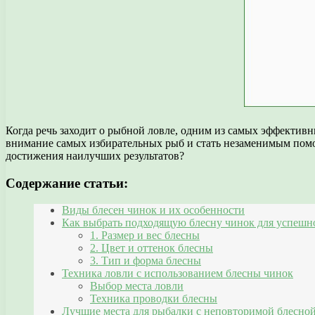
Когда речь заходит о рыбной ловле, одним из самых эффектив
внимание самых избирательных рыб и стать незаменимым помощ
достижения наилучших результатов?
Содержание статьи:
Виды блесен чинок и их особенности
Как выбрать подходящую блесну чинок для успешн
1. Размер и вес блесны
2. Цвет и оттенок блесны
3. Тип и форма блесны
Техника ловли с использованием блесны чинок
Выбор места ловли
Техника проводки блесны
Лучшие места для рыбалки с неповторимой блесно