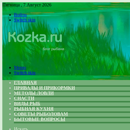
Пятница , 7 Август 2026
Войти
Switch skin
Меню
Switch skin
ГЛАВНАЯ
ПРИВАДЫ И ПРИКОРМКИ
МЕТОДЫ ЛОВЛИ
СНАСТИ
ВИДЫ РЫБ
РЫБНАЯ КУХНЯ
СОВЕТЫ РЫБОЛОВАМ
БЫТОВЫЕ ВОПРОСЫ
Искать