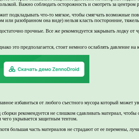
кользкой. Важно соблюдать осторожность и смотреть за центром 
лежит подкладывать что-то мягкое, чтобы смягчать возможные по
м или разобранном она виде) нельзя класть посторонние, тяжел
достаточно прочные. Все же рекомендуется закрывать лодку от 
однако это предполагается, стоит немного ослаблять давление на 
главное избавиться от любого съестного мусора который может у
од сборки рекомендуется не слишком сдавливать материал, чтобы
м чего укрывается защитным тентом.
 хотя большая часть материалов не страдают от ее перемены, лу