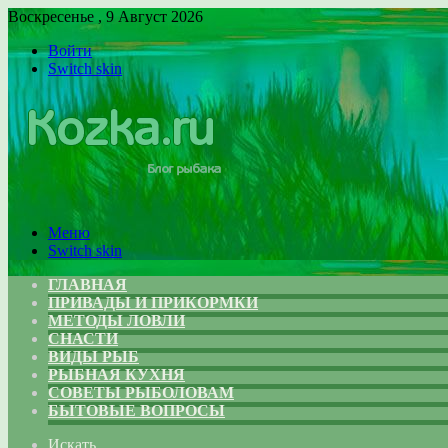
Воскресенье , 9 Август 2026
Войти
Switch skin
Меню
Switch skin
ГЛАВНАЯ
ПРИВАДЫ И ПРИКОРМКИ
МЕТОДЫ ЛОВЛИ
СНАСТИ
ВИДЫ РЫБ
РЫБНАЯ КУХНЯ
СОВЕТЫ РЫБОЛОВАМ
БЫТОВЫЕ ВОПРОСЫ
Искать