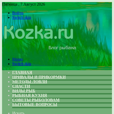
Пятница , 7 Август 2026
Войти
Switch skin
Меню
Switch skin
ГЛАВНАЯ
ПРИВАДЫ И ПРИКОРМКИ
МЕТОДЫ ЛОВЛИ
СНАСТИ
ВИДЫ РЫБ
РЫБНАЯ КУХНЯ
СОВЕТЫ РЫБОЛОВАМ
БЫТОВЫЕ ВОПРОСЫ
Искать