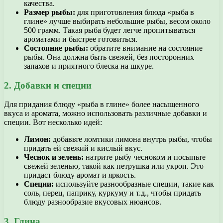
качества.
Размер рыбы:
для приготовления блюда «рыба в
глине» лучше выбирать небольшие рыбы, весом около
500 грамм. Такая рыба будет легче пропитываться
ароматами и быстрее готовиться.
Состояние рыбы:
обратите внимание на состояние
рыбы. Она должна быть свежей, без посторонних
запахов и приятного блеска на шкуре.
2. Добавки и специи
Для придания блюду «рыба в глине» более насыщенного
вкуса и аромата, можно использовать различные добавки и
специи. Вот несколько идей:
Лимон:
добавьте ломтики лимона внутрь рыбы, чтобы
придать ей свежий и кислый вкус.
Чеснок и зелень:
натрите рыбу чесноком и посыпьте
свежей зеленью, такой как петрушка или укроп. Это
придаст блюду аромат и яркость.
Специи:
используйте разнообразные специи, такие как
соль, перец, паприку, куркуму и т.д., чтобы придать
блюду разнообразие вкусовых нюансов.
3. Глина