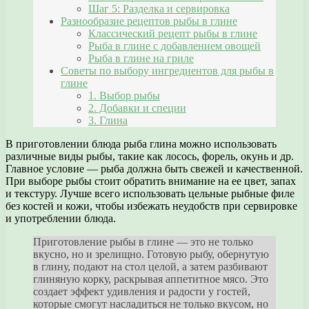
Шаг 5: Разделка и сервировка
Разнообразие рецептов рыбы в глине
Классический рецепт рыбы в глине
Рыба в глине с добавлением овощей
Рыба в глине на гриле
Советы по выбору ингредиентов для рыбы в
глине
1. Выбор рыбы
2. Добавки и специи
3. Глина
В приготовлении блюда рыба глина можно использовать
различные виды рыбы, такие как лосось, форель, окунь и др.
Главное условие — рыба должна быть свежей и качественной.
При выборе рыбы стоит обратить внимание на ее цвет, запах
и текстуру. Лучше всего использовать цельные рыбные филе
без костей и кожи, чтобы избежать неудобств при сервировке
и употреблении блюда.
Приготовление рыбы в глине — это не только
вкусно, но и зрелищно. Готовую рыбу, обернутую
в глину, подают на стол целой, а затем разбивают
глиняную корку, раскрывая аппетитное мясо. Это
создает эффект удивления и радости у гостей,
которые смогут насладиться не только вкусом, но