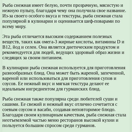
Рыба снежная имеет белую, почти прозрачную, мясистую и
нежную пульпу, благодаря чему она получила свое название.
Из-за своего особого вкуса и текстуры, рыба снежная стала
популярной в кулинарии и оценивается шеф-поварами по
всему миру.
Эта рыба отличается высоким содержанием полезных
веществ, таких как омега-3 жирные кислоты, витамины D и
В12, йод и селен. Она является диетическим продуктом и
рекомендуется для людей, ведущих здоровый образ жизни и
следящих за своим питанием.
В кулинарии рыба снежная используется для приготовления
разнообразных блюд. Она может быть жареной, запеченной,
вареной или использоваться для приготовления супов и
соусов. Ее нежный вкус и мягкая текстура делают ее
идеальным ингредиентом для гурманских блюд.
Рыба снежная также популярна среди любителей суши и
сашими. Ее свежий и нежный вкус отлично сочетается с
соевым соусом и васаби, создавая неповторимое блюдо.
Благодаря своим кулинарным качествам, рыба снежная стала
неотъемлемой частью меню ресторанов высокой кухни и
пользуется большим спросом среди гурманов.