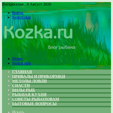
Воскресенье , 9 Август 2026
Войти
Switch skin
Меню
Switch skin
ГЛАВНАЯ
ПРИВАДЫ И ПРИКОРМКИ
МЕТОДЫ ЛОВЛИ
СНАСТИ
ВИДЫ РЫБ
РЫБНАЯ КУХНЯ
СОВЕТЫ РЫБОЛОВАМ
БЫТОВЫЕ ВОПРОСЫ
Искать