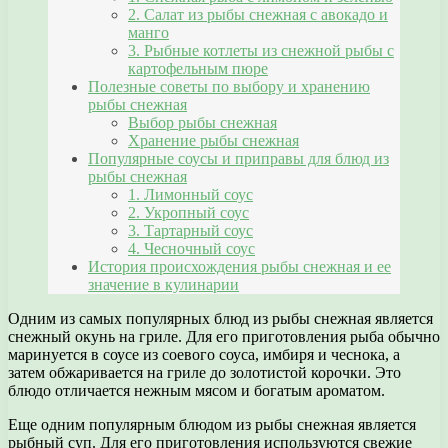
2. Салат из рыбы снежная с авокадо и
манго
3. Рыбные котлеты из снежной рыбы с
картофельным пюре
Полезные советы по выбору и хранению
рыбы снежная
Выбор рыбы снежная
Хранение рыбы снежная
Популярные соусы и приправы для блюд из
рыбы снежная
1. Лимонный соус
2. Укропный соус
3. Тартарный соус
4. Чесночный соус
История происхождения рыбы снежная и ее
значение в кулинарии
Одним из самых популярных блюд из рыбы снежная является
снежный окунь на гриле. Для его приготовления рыба обычно
маринуется в соусе из соевого соуса, имбиря и чеснока, а
затем обжаривается на гриле до золотистой корочки. Это
блюдо отличается нежным мясом и богатым ароматом.
Еще одним популярным блюдом из рыбы снежная является
рыбный суп. Для его приготовления используются свежие