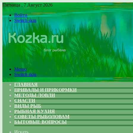
Пятница , 7 Август 2026
Войти
Switch skin
Меню
Switch skin
ГЛАВНАЯ
ПРИВАДЫ И ПРИКОРМКИ
МЕТОДЫ ЛОВЛИ
СНАСТИ
ВИДЫ РЫБ
РЫБНАЯ КУХНЯ
СОВЕТЫ РЫБОЛОВАМ
БЫТОВЫЕ ВОПРОСЫ
Искать