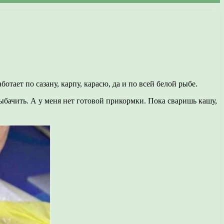
отает по сазану, карпу, карасю, да и по всей белой рыбе.
ыбачить. А у меня нет готовой прикормки. Пока сваришь кашу,