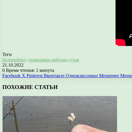
Теги
белорыбицу
прикормка
рабочая
сухая
21.10.2022
0
Время чтения: 1 минута
Facebook
X
Pinterest
Вконтакте
Одноклассники
Messenger
Messe
ПОХОЖИЕ СТАТЬИ