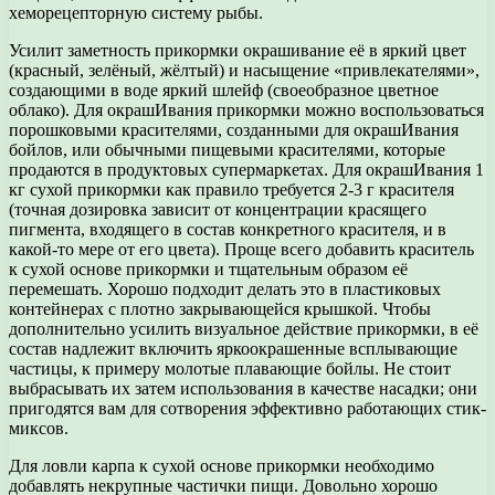
хеморецепторную систему рыбы.
Усилит заметность прикормки окрашивание её в яркий цвет
(красный, зелёный, жёлтый) и насыщение «привлекателями»,
создающими в воде яркий шлейф (своеобразное цветное
облако). Для окрашИвания прикормки можно воспользоваться
порошковыми красителями, созданными для окрашИвания
бойлов, или обычными пищевыми красителями, которые
продаются в продуктовых супермаркетах. Для окрашИвания 1
кг сухой прикормки как правило требуется 2-3 г красителя
(точная дозировка зависит от концентрации красящего
пигмента, входящего в состав конкретного красителя, и в
какой-то мере от его цвета). Проще всего добавить краситель
к сухой основе прикормки и тщательным образом её
перемешать. Хорошо подходит делать это в пластиковых
контейнерах с плотно закрывающейся крышкой. Чтобы
дополнительно усилить визуальное действие прикормки, в её
состав надлежит включить яркоокрашенные всплывающие
частицы, к примеру молотые плавающие бойлы. Не стоит
выбрасывать их затем использования в качестве насадки; они
пригодятся вам для сотворения эффективно работающих стик-
миксов.
Для ловли карпа к сухой основе прикормки необходимо
добавлять некрупные частички пищи. Довольно хорошо