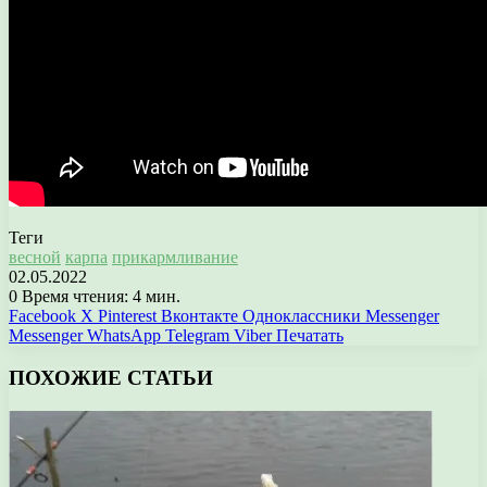
Теги
весной
карпа
прикармливание
02.05.2022
0
Время чтения: 4 мин.
Facebook
X
Pinterest
Вконтакте
Одноклассники
Messenger
Messenger
WhatsApp
Telegram
Viber
Печатать
ПОХОЖИЕ СТАТЬИ