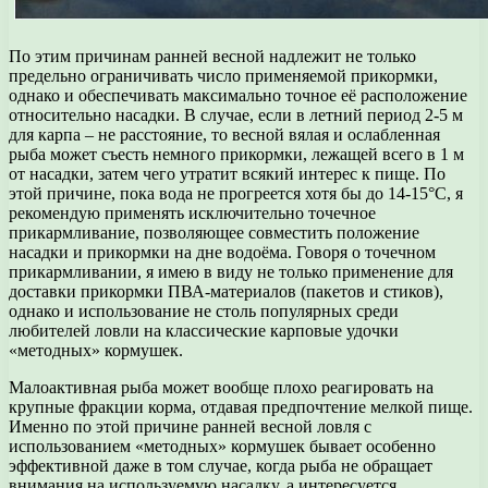
По этим причинам ранней весной надлежит не только
предельно ограничивать число применяемой прикормки,
однако и обеспечивать максимально точное её расположение
относительно насадки. В случае, если в летний период 2-5 м
для карпа – не расстояние, то весной вялая и ослабленная
рыба может съесть немного прикормки, лежащей всего в 1 м
от насадки, затем чего утратит всякий интерес к пище. По
этой причине, пока вода не прогреется хотя бы до 14-15°С, я
рекомендую применять исключительно точечное
прикармливание, позволяющее совместить положение
насадки и прикормки на дне водоёма. Говоря о точечном
прикармливании, я имею в виду не только применение для
доставки прикормки ПВА-материалов (пакетов и стиков),
однако и использование не столь популярных среди
любителей ловли на классические карповые удочки
«методных» кормушек.
Малоактивная рыба может вообще плохо реагировать на
крупные фракции корма, отдавая предпочтение мелкой пище.
Именно по этой причине ранней весной ловля с
использованием «методных» кормушек бывает особенно
эффективной даже в том случае, когда рыба не обращает
внимания на используемую насадку, а интересуется