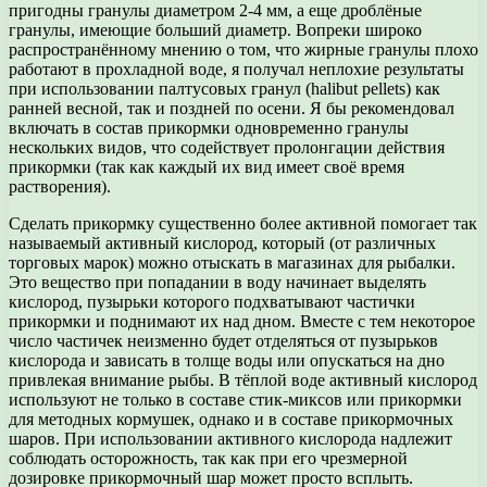
пригодны гранулы диаметром 2-4 мм, а еще дроблёные
гранулы, имеющие больший диаметр. Вопреки широко
распространённому мнению о том, что жирные гранулы плохо
работают в прохладной воде, я получал неплохие результаты
при использовании палтусовых гранул (halibut pellets) как
ранней весной, так и поздней по осени. Я бы рекомендовал
включать в состав прикормки одновременно гранулы
нескольких видов, что содействует пролонгации действия
прикормки (так как каждый их вид имеет своё время
растворения).
Сделать прикормку существенно более активной помогает так
называемый активный кислород, который (от различных
торговых марок) можно отыскать в магазинах для рыбалки.
Это вещество при попадании в воду начинает выделять
кислород, пузырьки которого подхватывают частички
прикормки и поднимают их над дном. Вместе с тем некоторое
число частичек неизменно будет отделяться от пузырьков
кислорода и зависать в толще воды или опускаться на дно
привлекая внимание рыбы. В тёплой воде активный кислород
используют не только в составе стик-миксов или прикормки
для методных кормушек, однако и в составе прикормочных
шаров. При использовании активного кислорода надлежит
соблюдать осторожность, так как при его чрезмерной
дозировке прикормочный шар может просто всплыть.