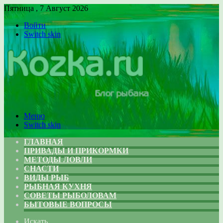
Пятница , 7 Август 2026
Войти
Switch skin
Меню
Switch skin
ГЛАВНАЯ
ПРИВАДЫ И ПРИКОРМКИ
МЕТОДЫ ЛОВЛИ
СНАСТИ
ВИДЫ РЫБ
РЫБНАЯ КУХНЯ
СОВЕТЫ РЫБОЛОВАМ
БЫТОВЫЕ ВОПРОСЫ
Искать