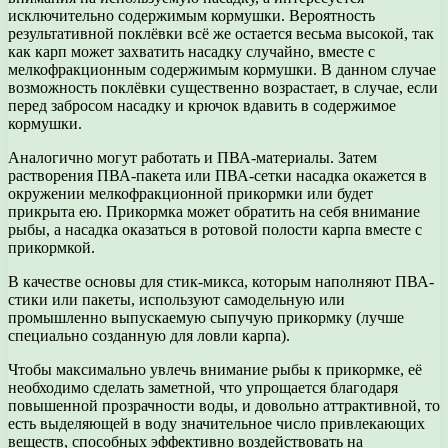
исключительно содержимым кормушки. Вероятность
результативной поклёвки всё же остается весьма высокой, так
как карп может захватить насадку случайно, вместе с
мелкофракционным содержимым кормушки. В данном случае
возможность поклёвки существенно возрастает, в случае, если
перед забросом насадку и крючок вдавить в содержимое
кормушки.
Аналогично могут работать и ПВА-материалы. Затем
растворения ПВА-пакета или ПВА-сетки насадка окажется в
окружении мелкофракционной прикормки или будет
прикрыта ею. Прикормка может обратить на себя внимание
рыбы, а насадка оказаться в ротовой полости карпа вместе с
прикормкой.
В качестве основы для стик-микса, которым наполняют ПВА-
стики или пакеты, используют самодельную или
промышленно выпускаемую сыпучую прикормку (лучше
специально созданную для ловли карпа).
Чтобы максимально увлечь внимание рыбы к прикормке, её
необходимо сделать заметной, что упрощается благодаря
повышенной прозрачности воды, и довольно аттрактивной, то
есть выделяющей в воду значительное число привлекающих
веществ, способных эффективно воздействовать на