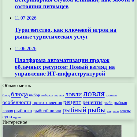
состоянии питомцев
11.07.2026
Турагентство, как ключевой игрок на
рынке туристических услуг
11.06.2026
Платформа автоматизации продаж
облачных ресурсов: Новый взгляд на
управление ИТ-инфраструктурой
Облако меток
ловля
ловли
блюда
выбор
блюд
выбрать
лучшие
карася
рецепт
рецепты
особенности
приготовления
рыбная
рыба
рыбы
рыбный
рыбного
рыбной ловли
ловля
секреты
советы
супа
щуки
Интересное