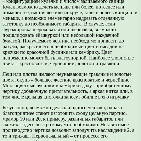
– конфигурацией кулечки и числом заливаемого свинца.
Кулек возможно делать меньше или более, потеснее или
помашистее, настоящее или покруче, залить более свинца или
меньше, а возможно элементарно надрезать отделанную
заготовку до необходимого габарита. В случае, если
фуражировка шероховатая или шершавая, возможно
подшлифовать её шкуркой или небольшой наждачной
бумагой. Получаемого чертика необходимо привести до
разума, раскрасив его в необходимый цвет и насадив на
крючки по красочной бусинке или кембрику. Цвет
непременно может быть влагоупорной. Наиболее уловистые
цвета – красноватый, чернейший, золотой и травяной.
Лещ или плотва желают неунывающие травяные и золотые
цвета, окунь – большее жесткие красноватые и чернейшие.
Многоцветные бусинки и кембрики дадут приобретенному
чертику добавочную притягательность, а яркая нитка или, в
том числе цельная кисточка занесут обилие в его игрушку.
Безусловно, возможно делать и одного чертика, однако
благоприятнее станет изготовить сходу цельную партию,
мрамор 10 или 20, к примеру, различных габаритов или
схожих – здесь быстро кому что необходимо. Независимое
производство чертика дозволит заполучить наслаждение 2, а
то и трижды. Первоначальный – от процесса его