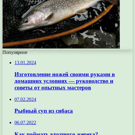
Популярное
13.01.2024
Изготовление ножей своими руками в
домашних условиях — руководство и
советы от опытных мастеров
07.02.2024
Рыбный суп из сибаса
06.07.2022
Как поймать крупного жереха?