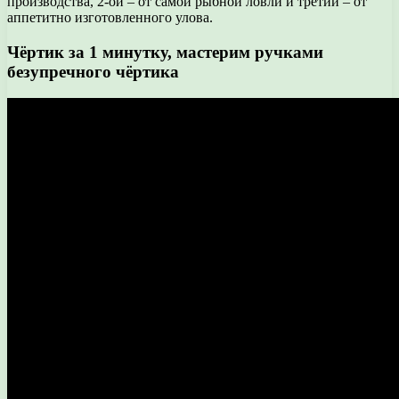
производства, 2-ой – от самой рыбной ловли и третий – от
аппетитно изготовленного улова.
Чёртик за 1 минутку, мастерим ручками
безупречного чёртика