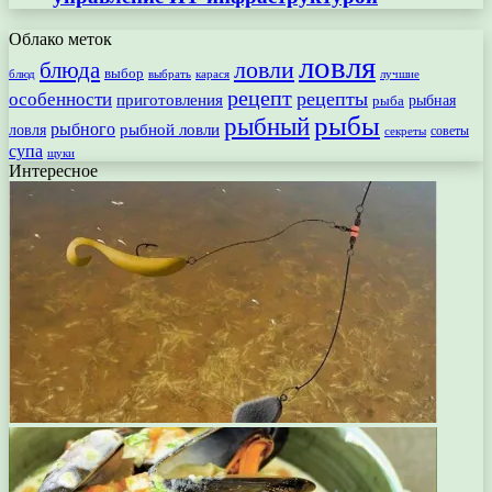
Облако меток
ловля
ловли
блюда
выбор
блюд
выбрать
лучшие
карася
рецепт
рецепты
особенности
приготовления
рыбная
рыба
рыбы
рыбный
рыбного
рыбной ловли
ловля
секреты
советы
супа
щуки
Интересное