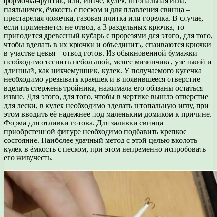
формочка-фунтик, или, иначе, кулек, штопальная игла,
паяльничек, ёмкость с песком и для плавления свинца –
престарелая ложечка, газовая плитка или горелка. В случае,
если применяется не отвод, а 3 раздельных крючка, то
пригодится древесный кубарь с прорезями для этого, для того,
чтобы вделать в их крючки и объединить, спаиваются крючки
в участке цевья – отвод готов. Из обыкновенной бумажки
необходимо теснить небольшой, менее мизинчика, узенький и
длинный, как никчемушник, кулек. У получаемого кулечка
необходимо урезывать краешек и в появившееся отверстие
вделать стержень тройника, нажимала его обязаны остаться
извне. Для этого, для того, чтобы в чертике вышло отверстие
для лески, в кулек необходимо вделать штопальную иглу, при
этом вводить её надежнее под маленьким домиком к причине.
Форма для отливки готова. Для заливки свинца
приобретенной фигуре необходимо подбавить крепкое
состояние. Наиболее удачный метод с этой целью вколоть
кулек в ёмкость с песком, при этом непременно испробовать
его живучесть.