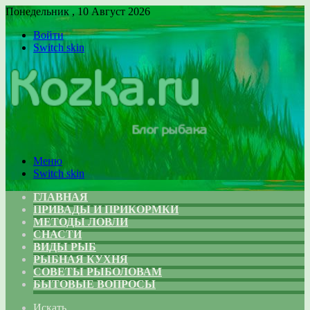
Понедельник , 10 Август 2026
Войти
Switch skin
Меню
Switch skin
ГЛАВНАЯ
ПРИВАДЫ И ПРИКОРМКИ
МЕТОДЫ ЛОВЛИ
СНАСТИ
ВИДЫ РЫБ
РЫБНАЯ КУХНЯ
СОВЕТЫ РЫБОЛОВАМ
БЫТОВЫЕ ВОПРОСЫ
Искать