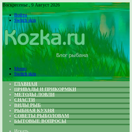
Воскресенье , 9 Август 2026
Войти
Switch skin
Меню
Switch skin
ГЛАВНАЯ
ПРИВАДЫ И ПРИКОРМКИ
МЕТОДЫ ЛОВЛИ
СНАСТИ
ВИДЫ РЫБ
РЫБНАЯ КУХНЯ
СОВЕТЫ РЫБОЛОВАМ
БЫТОВЫЕ ВОПРОСЫ
Искать