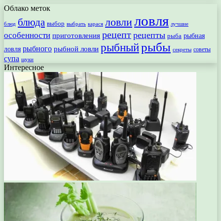
Облако меток
ловля
ловли
блюда
выбор
блюд
выбрать
лучшие
карася
рецепт
рецепты
особенности
приготовления
рыбная
рыба
рыбы
рыбный
рыбного
рыбной ловли
ловля
секреты
советы
супа
щуки
Интересное