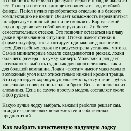
из подобного материала прослужит верой и правдой около 20
лет. Транец и настил на днище исполнены из водостойкой
фанеры. Пайол нужно приобретается отдельно и в базовую
комплектацию не входит. Он дает возможность передвигаться
по «фрегату» в полный рост и не скользить. Корпус самой
лодки представляет собой конструкцию из 2 и более
самостоятельных отсеков. Это позволит оставаться на плаву
даже в чрезвычайной ситуации. Отсеки имеют стенки в
форме полусфер, что гарантирует одинаковое давление во
всех. Для гребных лодок не предусмотрена установка мотора.
Самые миниатюрные модели складываются в рюкзак, лодки
большего размера – в сумку-конверт. Модельный ряд даёт
возможность выбрать судно как для одного человека, так и
для большой компании. Лодки «фрегат» имеют максимально
возможный угол киля относительно нижней кромки транца.
Это гарантирует хорошую управляемость, отсутствие грубых
«шлепков» о поверхность воды и брызг. Весла исполнены из
алюминия. Цена на самую простую модель составляет около
8 000 рублей.
Какую лучше лодку выбрать, каждый рыболов решает сам,
исходя из финансовых возможностей и собственных
предпочтений.
Как выбрать качественную надувную лодку