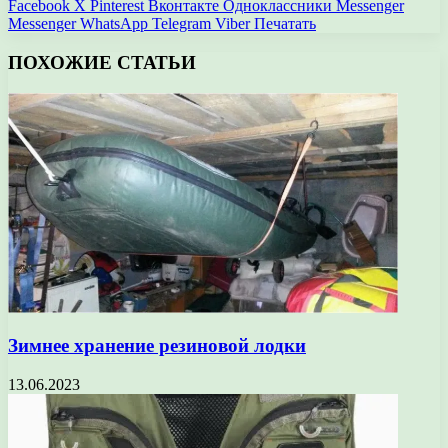
Facebook
X
Pinterest
Вконтакте
Одноклассники
Messenger
Messenger
WhatsApp
Telegram
Viber
Печатать
ПОХОЖИЕ СТАТЬИ
Зимнее хранение резиновой лодки
13.06.2023