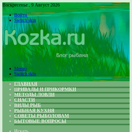
Воскресенье , 9 Август 2026
Войти
Switch skin
Меню
Switch skin
ГЛАВНАЯ
ПРИВАДЫ И ПРИКОРМКИ
МЕТОДЫ ЛОВЛИ
СНАСТИ
ВИДЫ РЫБ
РЫБНАЯ КУХНЯ
СОВЕТЫ РЫБОЛОВАМ
БЫТОВЫЕ ВОПРОСЫ
Искать