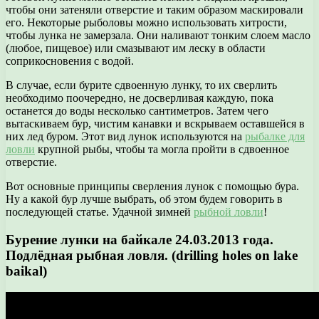
чтобы они затеняли отверстие и таким образом маскировали
его. Некоторые рыболовы можно использовать хитрости,
чтобы лунка не замерзала. Они наливают тонким слоем масло
(любое, пищевое) или смазывают им леску в области
соприкосновения с водой.
В случае, если бурите сдвоенную лунку, то их сверлить
необходимо поочередно, не досверливая каждую, пока
останется до воды несколько сантиметров. Затем чего
вытаскиваем бур, чистим канавки и вскрываем оставшейся в
них лед буром. Этот вид лунок используются на
рыбалке для
ловли
крупной рыбы, чтобы та могла пройти в сдвоенное
отверстие.
Вот основные принципы сверления лунок с помощью бура.
Ну а какой бур лучше выбрать, об этом будем говорить в
последующей статье. Удачной зимней
рыбной ловли
!
Бурение лунки на байкале 24.03.2013 года.
Подлёдная рыбная ловля. (drilling holes on lake
baikal)