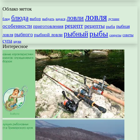
Облако меток
ловля
ловли
блюда
выбор
блюд
выбрать
лучшие
карася
рецепт
рецепты
особенности
приготовления
рыбная
рыба
рыбы
рыбный
рыбного
рыбной ловли
ловля
секреты
советы
супа
щуки
Интересное