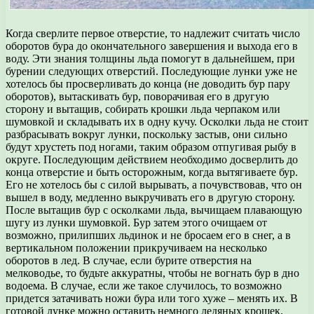
Когда сверлите первое отверстие, то надлежит считать число
оборотов бура до окончательного завершения и выхода его в
воду. Эти знания толщины льда помогут в дальнейшем, при
бурении следующих отверстий. Последующие лунки уже не
хотелось бы просверливать до конца (не доводить бур пару
оборотов), вытаскивать бур, поворачивая его в другую
сторону и вытащив, собирать крошки льда черпаком или
шумовкой и складывать их в одну кучу. Осколки льда не стоит
разбрасывать вокруг лунки, поскольку застыв, они сильно
будут хрустеть под ногами, таким образом отпугивая рыбу в
округе. Последующим действием необходимо досверлить до
конца отверстие и быть осторожным, когда вытягиваете бур.
Его не хотелось бы с силой вырывать, а почувствовав, что он
вышел в воду, медленно выкручивать его в другую сторону.
После вытащив бур с осколками льда, вычищаем плавающую
шугу из лунки шумовкой. Бур затем этого очищаем от
возможно, прилипших льдинок и не бросаем его в снег, а в
вертикальном положении прикручиваем на несколько
оборотов в лед. В случае, если бурите отверстия на
мелководье, то будьте аккуратны, чтобы не вогнать бур в дно
водоема. В случае, если же такое случилось, то возможно
придется затачивать ножи бура или того хуже – менять их. В
готовой лунке можно оставить немного ледяных крошек,